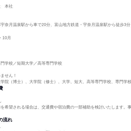
社 本社
宇奈月温泉駅から車で20分、富山地方鉄道・宇奈月温泉駅から徒歩3分
・10月
】
専門学校／短期大学／高等専門学校
いません！
大学院（博士）、大学院（修士）、大学、短大、高等専門学校、専門学
費
し
加を希望される場合は、交通費や宿泊費の一部補助を検討いたします。
の流れ
れ