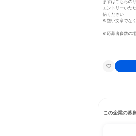
まずはこちらの
エントリーいた
信ください！
※堅い文章でな
※応募者多数の
この企業の募