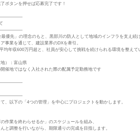
完了ボタンを押せば応募完了です！
――――――
て
――――――
全最優先」の理念のもと、黒部川の防人として地域のインフラを支え続
ア事業を通じて、建設業界のDXを牽引。
、平均年収600万円超と、社員が安心して挑戦を続けられる環境を整えて
定地）：富山県
の開催地ではなく入社された際の配属予定勤務地です
――――――
――――――
して、以下の「4つの管理」を中心にプロジェクトを動かします。
どの作業を終わらせるか」のスケジュールを組み、
さんと調整を行いながら、期限通りの完成を目指します。