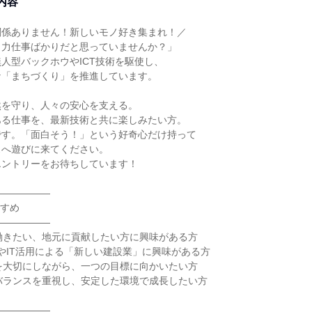
内容
関係ありません！新しいモノ好き集まれ！／
、力仕事ばかりだと思っていませんか？」
人型バックホウやICT技術を駆使し、
な「まちづくり」を推進しています。
然を守り、人々の安心を支える。
ある仕事を、最新技術と共に楽しみたい方。
です。「面白そう！」という好奇心だけ持って
スへ遊びに来てください。
エントリーをお待ちしています！
――――――
すすめ
――――――
働きたい、地元に貢献したい方に興味がある方
術やIT活用による「新しい建設業」に興味がある方
を大切にしながら、一つの目標に向かいたい方
バランスを重視し、安定した環境で成長したい方
――――――