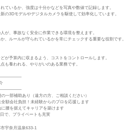
られているか、強度は十分かなどを写真や数値で記録します。
新の3Dモデルやデジタルカメラを駆使して効率化しています。
の人が、事故なく安全に作業できる環境を整えます。
いか、ルールが守られているかを常にチェックする重要な役割です。
などが予算内に収まるよう、コストをコントロールします。
視点も養われる、やりがいのある業務です。
――――――
介
――――――
費の一部補助あり（遠方の方、ご相談ください）
は全額会社負担！未経験からのプロを応援します
山に腰を据えてキャリアを築けます
間休日で、プライベートも充実
市宇奈月温泉633-1