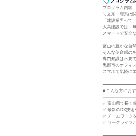
プログラム
プログラム内容
＼文系・理系は
「建設業界って
大高建設では、無
スマートで安全
富山の豊かな自
そんな使命感の
専門知識は不要
黒部市のオフィ
スマホで気軽に
―――――――
■ こんな方にお
―――――――
✅ 富山県で長く
✅ 最新のDX技
✅ チームワーク
✅ ワークライフ
―――――――