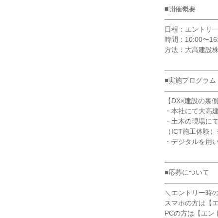
■開催概要
―――――――
日程：エントリ
時間：10:00〜1
方法：大高建設株
―――――――
■実施プログラム
―――――――
【DX×建設の裏側
・本社にて大高
・土木の現場に
（ICT施工体験
・デジタルを用
―――――――
■応募について
―――――――
＼エントリー時
スマホの方は【
PCの方は【エン