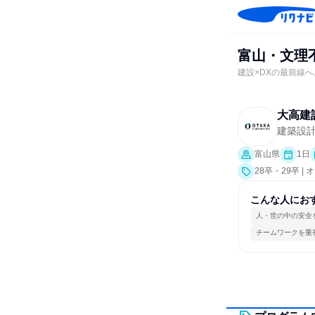
富山・文理
建設×DXの最前線
大高建
建築設
富山県
1日
28卒・29卒 
こんな人にお
人・世の中の安全
チームワークを重