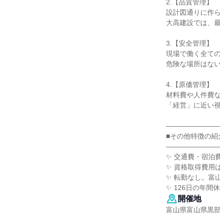
2.【品質管理】
設計図通りに作
大高建設では、最
3.【安全管理】
現場で働く全て
危険な場所はな
4.【原価管理】
材料費や人件費
「経営」に近い
―――――――
■その他特徴の紹
―――――――
✨ 交通費・宿泊
✨ 資格取得費用
✨ 転勤なし。富
✨ 126日の年
開催地
富山県富山県黒部