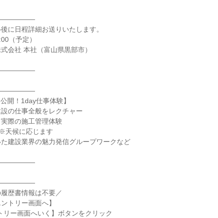
――――――
―後に日程詳細お送りいたします。
6:00（予定）
式会社 本社（富山県黒部市）
――――――
――――――
公開！1day仕事体験】
建設の仕事全般をレクチャー
て実際の施工管理体験
）※天候に応じます
いた建設業界の魅力発信グループワークなど
――――――
――――――
の履歴書情報は不要／
エントリー画面へ】
トリー画面へいく】ボタンをクリック