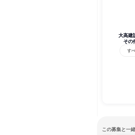
大高建
その
す
この募集と一