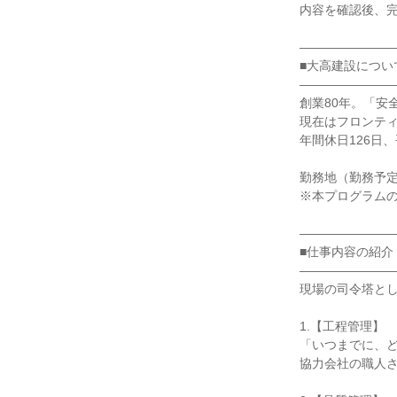
内容を確認後、
―――――――
■大高建設につい
―――――――
創業80年。「安
現在はフロンティ
年間休日126日
勤務地（勤務予
※本プログラム
―――――――
■仕事内容の紹介
―――――――
現場の司令塔と
1.【工程管理】
「いつまでに、
協力会社の職人