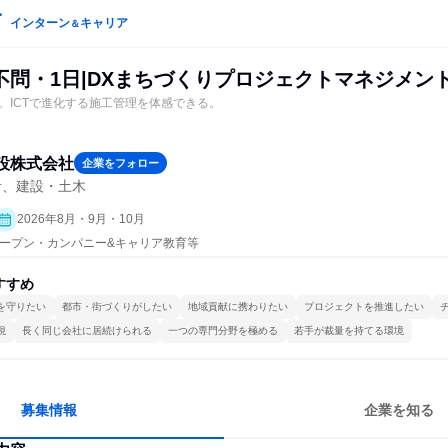
インターン
キャリア
＆
不問・1日|DXまちづくりプロジェクトマネジメン
へ。ICTで進化する施工管理を体感できる。
設株式会社
企業をフォロー
計、建設・土木
2026年8月・9月・10月
| オープン・カンパニー&キャリア教育等
すすめ
を守りたい
都市・街づくりがしたい
地域貢献に携わりたい
プロジェクトを推進したい
視
長く同じ会社に居続けられる
一つの専門分野を極める
若手が裁量を持てる環境
募集情報
企業を知る