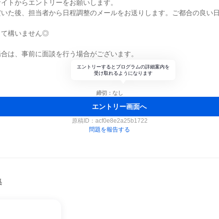
サイトからエントリーをお願いします。
だいた後、担当者から日程調整のメールをお送りします。ご都合の良い
くて構いません◎
場合は、事前に面談を行う場合がございます。
エントリーするとプログラムの詳細案内を
受け取れるようになります
締切：なし
エントリー画面へ
原稿ID：
acf0e8e2a25b1722
問題を報告する
集