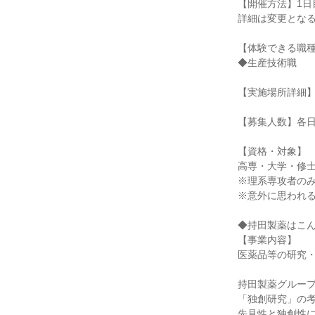
【開催方法】1日
詳細は変更とな
【体験できる職
◆生産技術職
【実施場所詳細】
【募集人数】各日
【資格・対象】
高専・大学・修
※理系専攻者の
※意外に思われ
◆持田製薬はこ
【事業内容】
医薬品等の研究
持田製薬グループ
「独創研究」の
先見性と独創性