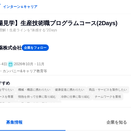
インターン
キャリア
＆
場見学】生産技術職プログラムコース(2Days)
理解！生産ラインを“体感する”2Days
薬株式会社
企業をフォロー
～4日
2026年10月・11月
プン・カンパニー&キャリア教育等
すすめ
を守りたい
機械・機器に携わりたい
健康促進に携わりたい
商品・サービスを製作したい
ースを尊重
情熱を持って仕事に取り組む
冷静に仕事に取り組む
チームワークを重視
環境で働ける
長く同じ会社に居続けられる
募集情報
企業を知る