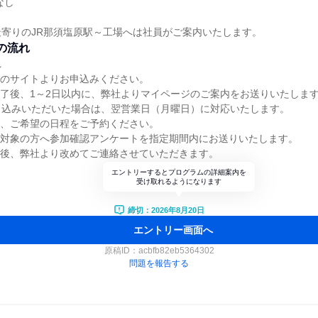
なし
寄りのJR那須塩原駅～工場へは社員がご案内いたします。
の流れ
れ
らのサイトよりお申込みください。
完了後、1～2日以内に、弊社よりマイページのご案内をお送りいたしま
申込みいただいた場合は、翌営業日（月曜日）に対応いたします。
り、ご希望の日程をご予約ください。
、対象の方へ参加確認アンケートを指定期間内にお送りいたします。
認後、弊社より改めてご連絡させていただきます。
エントリーするとプログラムの詳細案内を
受け取れるようになります
締切：2026年8月20日
エントリー画面へ
原稿ID：
acbfb82eb5364302
問題を報告する