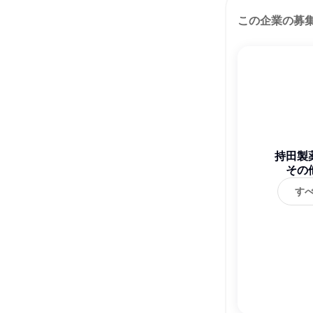
この企業の募
持田製
その
す