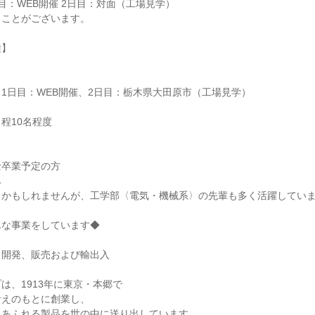
目：WEB開催 2日目：対面（工場見学）
ることがございます。
種】
1日目：WEB開催、2日目：栃木県大田原市（工場見学）
程10名程度
士卒業予定の方
み
るかもしれませんが、工学部〈電気・機械系〉の先輩も多く活躍してい
んな事業をしています◆
・開発、販売および輸出入
は、1913年に東京・本郷で
考えのもとに創業し、
にあふれる製品を世の中に送り出しています。