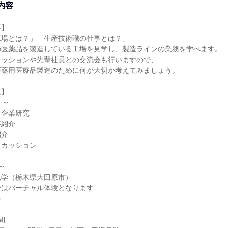
内容
事】
工場とは？」「生産技術職の仕事とは？」
の医薬品を製造している工場を見学し、製造ラインの業務を学べます。
カッションや先輩社員との交流会も行いますので、
医薬用医療品製造のために何が大切か考えてみましょう。
ム】
）～
、企業研究
事紹介
紹介
スカッション
～
見学（栃木県大田原市）
分はバーチャル体験となります
会
間