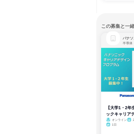
この募集と一
パナソ
半導体
【大学1・2年
ックキャリア
ム
オンライン
1日