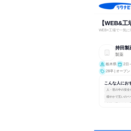
【WEB&工
WEB×工場で一気に
持田製
製薬
栃木県
2日
28卒 | オー
こんな人にお
人・世の中の安全
穏やかで互いのペ
女性が働きやすい