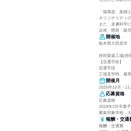
「循環器、産婦
オリジナリティ
また、皮膚科学
企画・開発・販
開催地
栃木県大田原市
持田製薬工場(持
【交通手段】
交通手段
工場見学時、最寄
開催月
2026年10月・11
応募資格
応募資格
2028年3月卒
募集対象学校：
報酬・交通
報酬・交通費