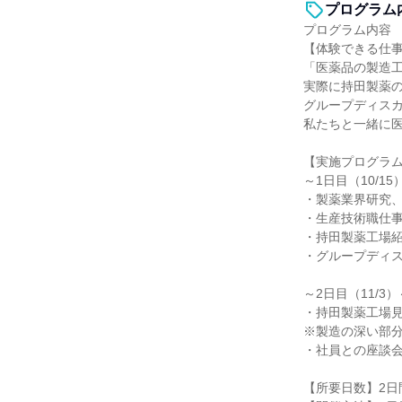
プログラム
プログラム内容
【体験できる仕
「医薬品の製造
実際に持田製薬
グループディス
私たちと一緒に
【実施プログラ
～1日目（10/15
・製薬業界研究
・生産技術職仕
・持田製薬工場
・グループディ
～2日目（11/3）
・持田製薬工場
※製造の深い部
・社員との座談
【所要日数】2日