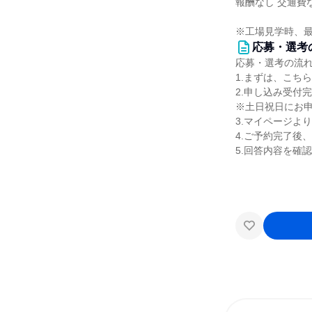
報酬なし 交通費
※工場見学時、最
応募・選考
応募・選考の流
1.まずは、こち
2.申し込み受付
※土日祝日にお
3.マイページよ
4.ご予約完了後
5.回答内容を確