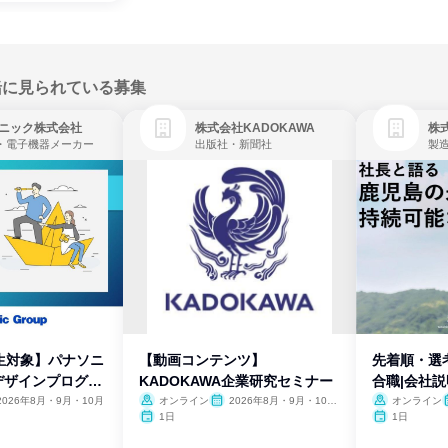
緒に見られている募集
ニック株式会社
株式会社KADOKAWA
株
・電子機器メーカー
出版社・新聞社
製
生対象】パナソニ
【動画コンテンツ】
先着順・選
デザインプログラ
KADOKAWA企業研究セミナー
合職|会社
2026年8月・9月・10月
オンライン
2026年8月・9月・10
オンライン
月・11月・12月
1日
1日