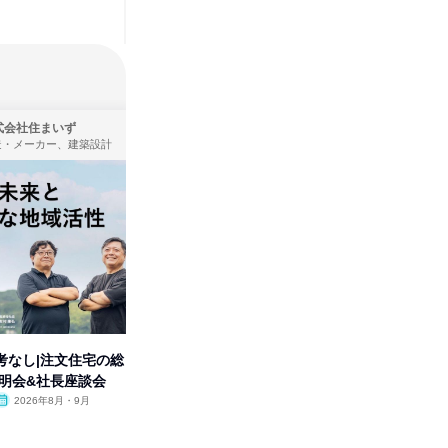
式会社住まいず
株式会社タカラトミー
造・メーカー、建築設計
製造・メーカー
考なし|注文住宅の総
タカラトミーグループの「アソ
【オンラ
説明会&社長座談会
ビ」を学ぶ 1dayセミナー
業界の裏
明会
2026年8月・9月
オンライン
2026年11月
オンラ
1日
1日