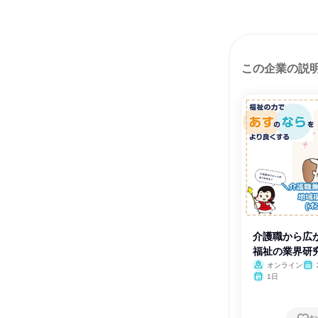
この企業の説
介護職から広
福祉の業界研
オンライン
1日