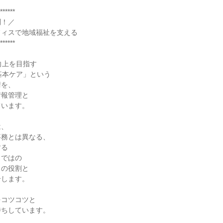
******
問！／
フィスで地域福祉を支える
******
向上を目指す
基本ケア」という
術を、
情報管理と
ています。
は、
事務とは異なる、
する
らではの
」の役割と
介します。
、
をコツコツと
待ちしています。