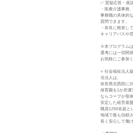
✅ 質疑応答・座
・医療介護事務
事務職の具体的
質問できます。
・奈良に根差し
キャリアパスや
※本プログラム
選考には一切関
お気軽にご参加
⭐ 社会福祉法人
当法人は、
奈良県北西部に2
保育園を1か所運
ならコープが母
安定した経営基
職員1250名超
地域で最も信頼
長く安心して働