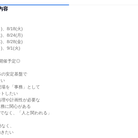
内容
日
月)、8/18(火)
土)、8/24(月)
木)、8/28(金)
月)、9/1(火)
開催予定◎
体の安定基盤で
たい
現場を「事務」として
ートしたい
処理や計画性が必要な
業務に関心がある
けでなく、「人と関われる」
る
動なく、
働きたい