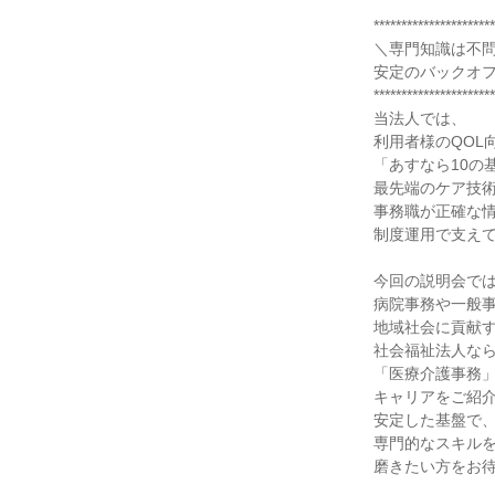
**********************
＼専門知識は不
安定のバックオ
**********************
当法人では、
利用者様のQOL
「あすなら10の
最先端のケア技
事務職が正確な
制度運用で支え
今回の説明会で
病院事務や一般
地域社会に貢献
社会福祉法人な
「医療介護事務
キャリアをご紹
安定した基盤で
専門的なスキル
磨きたい方をお