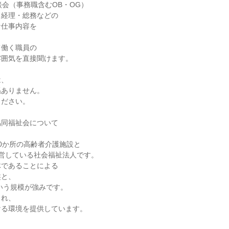
談会（事務職含むOB・OG）
、経理・総務などの
な仕事内容を
て働く職員の
雰囲気を直接聞けます。
は、
係ありません。
ください。
協同福祉会について
0か所の高齢者介護施設と
営している社会福祉法人です。
体であることによる
盤と、
という規模が強みです。
され、
ける環境を提供しています。