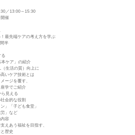
30／13:00～15:30
ン開催
ム
い！最先端ケアの考え方を学ぶ
時間半
する
基本ケア」の紹介
L（生活の質）向上に
の高いケア技術とは
イメージを覆す、
を座学でご紹介
から見える
の社会的な役割
ロン」「子ども食堂」
就労」など
動内容
で支えあう福祉を目指す、
念と歴史