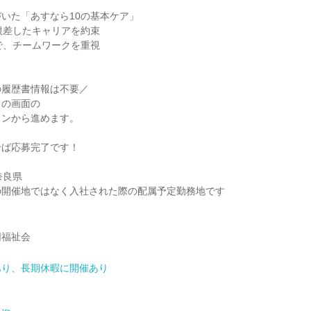
いた「あすなら10の基本ケア」
根差したキャリアを約束
で、チームワークを重視
の履歴書情報は不要／
この画面の
タンから進めます。
せば応募完了です！
奈良県
の開催地ではなく入社された際の配属予定勤務地です
同福祉会
あり、長期休暇に開催あり