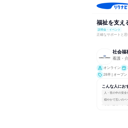
福祉を支え
説明会・イベント
正確なサポートと思
社会福
看護・
オンライン
28卒 | オー
こんな人にお
人・世の中の安全
穏やかで互いのペ
多様な職種の人と