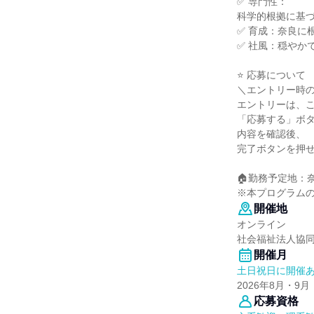
✅ 専門性：
科学的根拠に基づ
✅ 育成：奈良に
✅ 社風：穏やか
⭐ 応募について
＼エントリー時
エントリーは、
「応募する」ボ
内容を確認後、
完了ボタンを押
🏠勤務予定地：
※本プログラム
開催地
オンライン
社会福祉法人協
開催月
土日祝日に開催
2026年8月・9月
応募資格