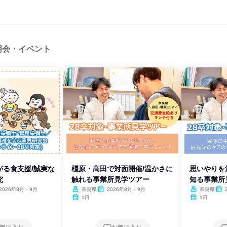
明会・イベント
がる食支援/誠実な
橿原・高田で対面開催/温かさに
思いやりを
究
触れる事業所見学ツアー
知る事業所
2026年8月・9月
奈良県
2026年8月・9月
奈良県
1日
1日