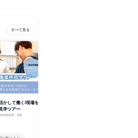
すべて見る
活かして働く/現場を
福祉を支える医療介護事務のオ
寄り添う
見学ツアー
ンライン業界研究
祉業界研
2026年8月・9月
オンライン
2026年8月・9月
オンラ
1日
1日