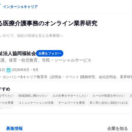
インターン
キャリア
＆
る医療介護事務のオンライン業界研究
いやりで、福祉の現場を支える事務職へ
祉法人協同福祉会
企業をフォロー
介護、保育・幼児教育、市民・ソーシャルサービス
1日
2026年8月・9月
プン・カンパニー&キャリア教育等（説明会・イベント [職種研究、会社説明会、業界研
すすめ
を守りたい
地域貢献に携わりたい
人の仕事をサポートしたい
ルールや制度を作りたい
ースを尊重
コミュニケーションが活発
チームワークを重視
長く同じ会社に居続けられる
関われる
募集情報
企業を知る