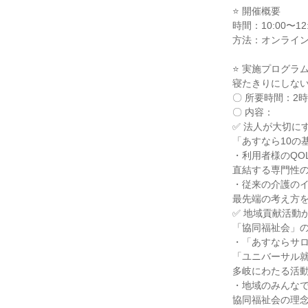
⭐ 開催概要
時間：10:00〜12:
方法：オンライ
⭐ 実施プログラ
寝たきりにしな
〇 所要時間：2
〇 内容：
✅ 法人が大切に
「あすなら10の
・利用者様のQO
直結する専門性
・従来の介護の
最先端の考え方
✅ 地域貢献活動
「協同福祉会」
・「あすならサ
「ユニバーサル
多岐にわたる活
・地域のみんな
協同福祉会の理