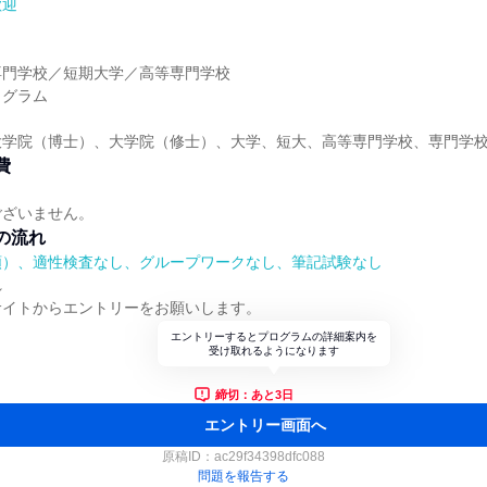
歓迎
】
専門学校／短期大学／高等専門学校
ログラム
大学院（博士）、大学院（修士）、大学、短大、高等専門学校、専門学
費
ございません。
の流れ
順）、適性検査なし、グループワークなし、筆記試験なし
れ
サイトからエントリーをお願いします。
エントリーするとプログラムの詳細案内を
受け取れるようになります
締切：あと3日
エントリー画面へ
原稿ID：
ac29f34398dfc088
問題を報告する