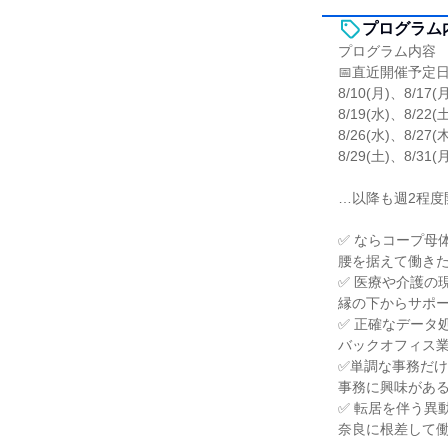
プログラム
プログラム内容
📅直近開催予定
8/10(月)、8/17(
8/19(水)、8/22(
8/26(水)、8/27(
8/29(土)、8/31(
…以降も週2程度
✅ ならコープ母
腰を据えて働き
✅ 医療や介護の
縁の下からサポ
✅ 正確なデータ
バックオフィス
✅単調な事務だ
事務に興味があ
✅ 転居を伴う異
奈良に根差して