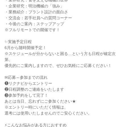
・業界研究：食を支える機械の世界
・企業研究：明治機械の「強み」
・業務紹介：プラント設計の面白さ
・交流会：若手社員への質問コーナー
・今後のご案内：ステップアップ
※フルリモートでの開催です！
✨実施予定日程
6月から随時開催予定！
※スケジュールが分からないと困る…という方も日程が確定次
第、
優先的にご案内しますので、ぜひお気軽にご応募ください！
✉応募～参加までの流れ
❶リクナビからエントリー
❷日程調整のご連絡をいたします
❸参加予約をして完了！
あとは当日、忘れずにご参加ください★
※エントリー時にいただく情報は、
選考には使用いたしませんのでご安心ください。
⚡こんなお悩みがある方におすすめ