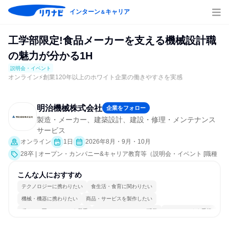
インターン
キャリア
＆
工学部限定!食品メーカーを支える機械設計職
の魅力が分かる1H
説明会・イベント
オンライン⚡創業120年以上のホワイト企業の働きやすさを実感
明治機械株式会社
企業をフォロー
製造・メーカー、建築設計、建設・修理・メンテナンス
サービス
オンライン
1日
2026年8月・9月・10月
28卒 | オープン・カンパニー&キャリア教育等（説明会・イベント [職種
研究、社員交流会、会社説明会、業界研究]）
こんな人におすすめ
テクノロジーに携わりたい
食生活・食育に関わりたい
機械・機器に携わりたい
商品・サービスを製作したい
穏やかで互いのペースを尊重
コミュニケーションが活発
チームワークを重視
女性が働きやすい環境で働ける
長く同じ会社に居続けられる