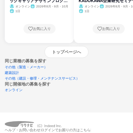
ックキャリアデザインプログラ
KADOKAWA企業研究セミナ
ム
オンライン
2026年8月・9月・10月
オンライン
2026年8月・9月・1
月・11月・12月
1日
1日
お気に入り
お気に入り
トップページへ
同じ業種の募集を探す
その他（製造・メーカー）
建築設計
その他（建設・修理・メンテナンスサービス）
同じ開催地の募集を探す
オンライン
エントリーするとプログラムの詳細案内を
ヘルプ・お問い合わせ
ログインでお困りの方はこちら
受け取れるようになります