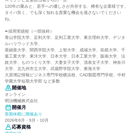
୨୧リクナビ企業担当者からの一言
120年の重みと、若手への優しさが共存する、稀有な企業様です。
タイパ良く、でも深く知れる貴重な機会を逃さないでください
ね。
✒採用実績校（一部抜粋）
青山学院大学、足利大学、足利工業大学、東京理科大学、デジタ
ルハリウッド大学、
亜細亜大学、関西学院大学、上智大学、成城大学、拓殖大学、千
葉工業大学、東洋大学、日本大学、日本工業大学、阪南大学、法
政大学、ものつくり大学、大妻女子大学、清泉女子大学、神奈川
大学、北九州市立大学、武蔵野学院大学、東海大学
大原簿記情報ビジネス専門学校横浜校、CAD製図専門学校、中村
学園大学短期大学部 など多数
開催地
オンライン
明治機械株式会社
開催月
長期休暇に開催あり
2026年8月・9月・10月
応募資格