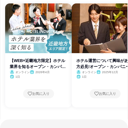
【WEB×近畿地方限定】ホテル
ホテル運営について興味が
業界を知るオープン・カンパニ
方必見!オープン・カンパニ
ー
催
オンライン
2026年4月
オンライン
2025年12月
1日
1日
お気に入り
お気に入り