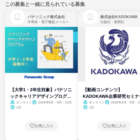
この募集と一緒に見られている募集
パナソニック株式会社
株式会社KADOKAWA
半導体・電子機器メーカー
出版社・新聞社
【大学1・2年生対象】パナソニ
【動画コンテンツ】
ックキャリアデザインプログラ
KADOKAWA企業研究セミナ
ム
オンライン
2026年8月・9月・10月
オンライン
2026年8月・9月・1
月・11月・12月
1日
1日
お気に入り
お気に入り