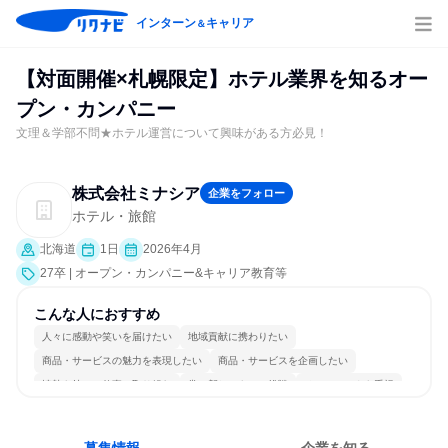
インターン
キャリア
＆
【対面開催×札幌限定】ホテル業界を知るオー
プン・カンパニー
文理＆学部不問★ホテル運営について興味がある方必見！
株式会社ミナシア
企業をフォロー
ホテル・旅館
北海道
1日
2026年4月
27卒 | オープン・カンパニー&キャリア教育等
こんな人におすすめ
人々に感動や笑いを届けたい
地域貢献に携わりたい
商品・サービスの魅力を表現したい
商品・サービスを企画したい
情熱を持って仕事に取り組む
常に新しいものに挑戦
チームワークを重視
女性が働きやすい環境で働ける
自分の好きな場所で働ける
若手が裁量を持てる環境