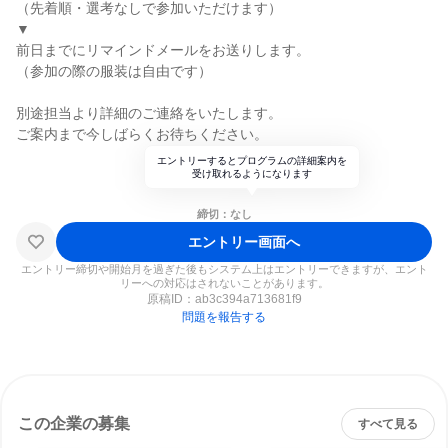
（先着順・選考なしで参加いただけます）
▼
前日までにリマインドメールをお送りします。
（参加の際の服装は自由です）
別途担当より詳細のご連絡をいたします。
ご案内まで今しばらくお待ちください。
エントリーするとプログラムの詳細案内を
受け取れるようになります
締切：なし
エントリー画面へ
エントリー締切や開始月を過ぎた後もシステム上はエントリーできますが、エント
リーへの対応はされないことがあります。
原稿ID：
ab3c394a713681f9
問題を報告する
この企業の募集
すべて見る