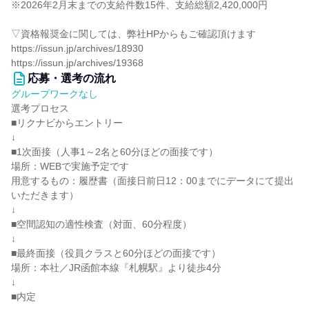
※2026年2月末までの支給件数15件、支給総額2,420,000円
▽資格報奨金に関しては、弊社HPからもご確認頂けます
https://issun.jp/archives/18930
https://issun.jp/archives/19368
応募・選考の流れ
グループワークなし
選考プロセス
■リクナビからエントリー
↓
■1次面接（人事1～2名と60分ほどの面接です）
場所：WEBで実施予定です
用意するもの：履歴書（面接日前日12：00までにデータにて提出
いただきます）
↓
■空間認知の適性検査（対面、60分程度）
↓
■最終面接（役員クラスと60分ほどの面接です）
場所：本社／JR函館本線『札幌駅』より徒歩4分
↓
■内定