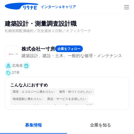
インターン
キャリア
＆
建築設計・測量調査設計職
札幌初期配属確約／完全週休２日制／オフィスワーク
株式会社一寸房
企業をフォロー
建築設計、建設・土木、一般的な修理・メンテナンス
北海道
27卒
こんな人におすすめ
環境・エコロジーに携わりたい
都市・街づくりがしたい
地域貢献に携わりたい
商品・サービスを企画したい
プロジェクトを推進したい
穏やかで互いのペースを尊重
コミュニケーションが活発
グローバル志向が強い
長く同じ会社に居続けられる
人とたくさん会話する
募集情報
企業を知る