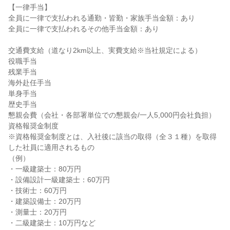
【一律手当】
全員に一律で支払われる通勤・皆勤・家族手当金額：あり
全員に一律で支払われるその他手当金額：あり
交通費支給（道なり2km以上、実費支給※当社規定による）
役職手当
残業手当
海外赴任手当
単身手当
歴史手当
懇親会費（会社・各部署単位での懇親会/一人5,000円会社負担）
資格報奨金制度
※資格報奨金制度とは、入社後に該当の取得（全３１種）を取得
した社員に適用されるもの
（例）
・一級建築士：80万円
・設備設計一級建築士：60万円
・技術士：60万円
・建築設備士：20万円
・測量士：20万円
・二級建築士：10万円など