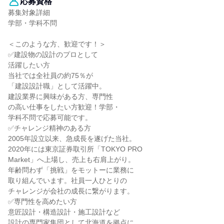
応募資格
募集対象詳細
学部・学科不問
＜このような方、歓迎です！＞
✅建設物の設計のプロとして
活躍したい方
当社では全社員の約75％が
「建設設計職」として活躍中。
建設業界に興味がある方、専門性
の高い仕事をしたい方歓迎！学部・
学科不問で応募可能です。
✅チャレンジ精神のある方
2005年設立以来、急成長を遂げた当社。
2020年には東京証券取引所「TOKYO PRO
Market」へ上場し、売上も右肩上がり。
年齢問わず「挑戦」をモットーに業務に
取り組んでいます。社員一人ひとりの
チャレンジが会社の成長に繋がります。
✅専門性を高めたい方
意匠設計・構造設計・施工設計など
設計の専門家集団として北海道を拠点に