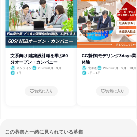
文系向け|建築設計職を学ぶ60
CG製作|モデリング3days業
分オープン・カンパニー
体験
オンライン
2026年8月・9月
北海道
2026年8月・9月・10月
1日
2日～4日
お気に入り
お気に入り
この募集と一緒に見られている募集