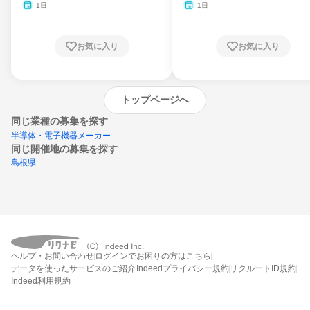
1日
1日
お気に入り
お気に入り
トップページへ
同じ業種の募集を探す
半導体・電子機器メーカー
同じ開催地の募集を探す
島根県
エントリーするとプログラムの詳細案内を
受け取れるようになります
ヘルプ・お問い合わせ
ログインでお困りの方はこちら
締切：なし
データを使ったサービスのご紹介
Indeedプライバシー規約
リクルートID規約
エントリー画面へ
Indeed利用規約
エントリー締切や開始月を過ぎた後もシステム上はエントリーできますが、エント