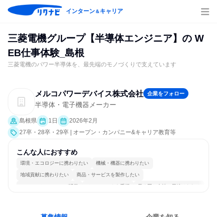
インターン
キャリア
＆
三菱電機グループ【半導体エンジニア】の W
EB仕事体験_島根
三菱電機のパワー半導体を、最先端のモノづくりで支えています
メルコパワーデバイス株式会社
企業をフォロー
半導体・電子機器メーカー
島根県
1日
2026年2月
27卒・28卒・29卒 | オープン・カンパニー&キャリア教育等
こんな人におすすめ
環境・エコロジーに携わりたい
機械・機器に携わりたい
地域貢献に携わりたい
商品・サービスを製作したい
コミュニケーションが活発
チームワークを重視
長く同じ会社に居続けられる
多様な職種の人と関われる