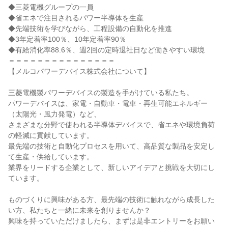
◆三菱電機グループの一員
◆省エネで注目されるパワー半導体を生産
◆先端技術を学びながら、工程設備の自動化を推進
◆3年定着率100％、10年定着率90％
◆有給消化率88.6％、週2回の定時退社日など働きやすい環境
＝＝＝＝＝＝＝＝＝＝＝＝＝＝＝
【メルコパワーデバイス株式会社について】
三菱電機製パワーデバイスの製造を手がけている私たち。
パワーデバイスは、家電・自動車・電車・再生可能エネルギー
（太陽光・風力発電）など、
さまざまな分野で使われる半導体デバイスで、省エネや環境負荷
の軽減に貢献しています。
最先端の技術と自動化プロセスを用いて、高品質な製品を安定し
て生産・供給しています。
業界をリードする企業として、新しいアイデアと挑戦を大切にし
ています。
ものづくりに興味がある方、最先端の技術に触れながら成長した
い方、私たちと一緒に未来を創りませんか？
興味を持っていただけましたら、まずは是非エントリーをお願い