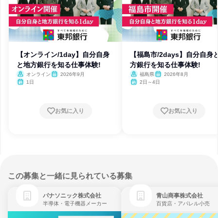
【オンライン/1day】自分自身
【福島市/2days】自分自身
と地方銀行を知る仕事体験!
方銀行を知る仕事体験!
オンライン
2026年9月
福島県
2026年8月
1日
2日～4日
お気に入り
お気に入り
この募集と一緒に見られている募集
パナソニック株式会社
青山商事株式会社
半導体・電子機器メーカー
百貨店・アパレル小売