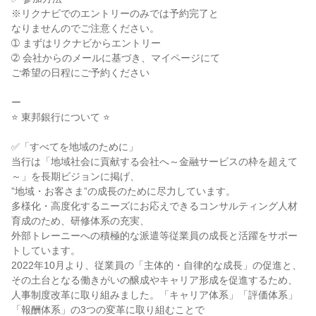
※リクナビでのエントリーのみでは予約完了と
なりませんのでご注意ください。
➀ まずはリクナビからエントリー
➁ 会社からのメールに基づき、マイページにて
ご希望の日程にご予約ください
ー
⭐ 東邦銀行について ⭐
✅「すべてを地域のために」
当行は「地域社会に貢献する会社へ～金融サービスの枠を超えて
～」を長期ビジョンに掲げ、
”地域・お客さま”の成長のために尽力しています。
多様化・高度化するニーズにお応えできるコンサルティング人材
育成のため、研修体系の充実、
外部トレーニーへの積極的な派遣等従業員の成長と活躍をサポー
トしています。
2022年10月より、従業員の「主体的・自律的な成長」の促進と、
その土台となる働きがいの醸成やキャリア形成を促進するため、
人事制度改革に取り組みました。「キャリア体系」「評価体系」
「報酬体系」の3つの変革に取り組むことで