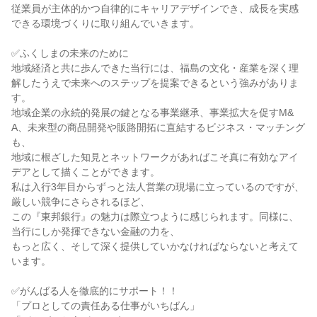
従業員が主体的かつ自律的にキャリアデザインでき、成長を実感
できる環境づくりに取り組んでいきます。
✅ふくしまの未来のために
地域経済と共に歩んできた当行には、福島の文化・産業を深く理
解したうえで未来へのステップを提案できるという強みがありま
す。
地域企業の永続的発展の鍵となる事業継承、事業拡大を促すM&
A、未来型の商品開発や販路開拓に直結するビジネス・マッチング
も、
地域に根ざした知見とネットワークがあればこそ真に有効なアイ
デアとして描くことができます。
私は入行3年目からずっと法人営業の現場に立っているのですが、
厳しい競争にさらされるほど、
この『東邦銀行』の魅力は際立つように感じられます。同様に、
当行にしか発揮できない金融の力を、
もっと広く、そして深く提供していかなければならないと考えて
います。
✅がんばる人を徹底的にサポート！！
「プロとしての責任ある仕事がいちばん」