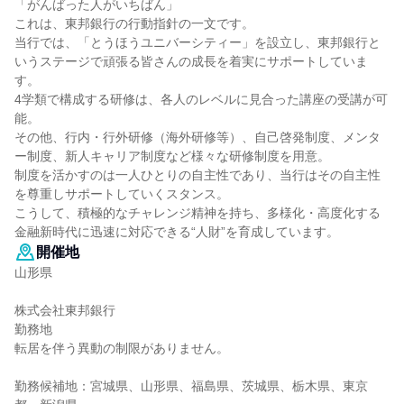
「がんばった人がいちばん」
これは、東邦銀行の行動指針の一文です。
当行では、「とうほうユニバーシティー」を設立し、東邦銀行と
いうステージで頑張る皆さんの成長を着実にサポートしていま
す。
4学類で構成する研修は、各人のレベルに見合った講座の受講が可
能。
その他、行内・行外研修（海外研修等）、自己啓発制度、メンタ
ー制度、新人キャリア制度など様々な研修制度を用意。
制度を活かすのは一人ひとりの自主性であり、当行はその自主性
を尊重しサポートしていくスタンス。
こうして、積極的なチャレンジ精神を持ち、多様化・高度化する
金融新時代に迅速に対応できる“人財”を育成しています。
開催地
山形県
株式会社東邦銀行
勤務地
転居を伴う異動の制限がありません。
勤務候補地：宮城県、山形県、福島県、茨城県、栃木県、東京