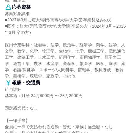
都、新潟県
応募資格
募集対象詳細
■2027年3月に短大/専門/高専/大学/大学院 卒業見込みの方
■既卒：短大/専門/高専/大学/大学院 卒業の方（2024年3月～2026
年3月 卒の方）
採用予定学科：社会学、法学、政治学、経済学、商学、語学、人
文学、数学、化学、物理学、生物学、地学、機械工学、電気通信
工学、建築工学、土木工学、応用化学、応用物理学、原子力工
学、経営工学、農学、水産学、畜産学、獣医学、医学、歯学、薬
学、看護/保健学、スポーツ/人間科学、情報学、教員養成、教育
学、芸術学、環境学、家政学、その他
報酬・交通費
給与詳細
基本給：月給 24万8000円 〜 26万2000円
固定残業代：なし
【一律手当】
全員に一律で支払われる通勤・皆勤・家族手当金額：なし