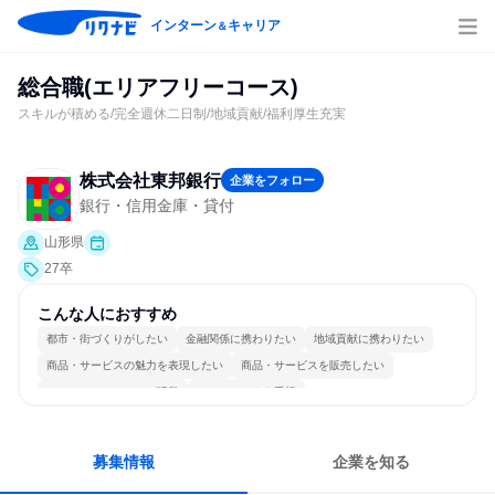
インターン
キャリア
＆
総合職(エリアフリーコース)
スキルが積める/完全週休二日制/地域貢献/福利厚生充実
株式会社東邦銀行
企業をフォロー
銀行・信用金庫・貸付
山形県
27卒
こんな人におすすめ
都市・街づくりがしたい
金融関係に携わりたい
地域貢献に携わりたい
商品・サービスの魅力を表現したい
商品・サービスを販売したい
コミュニケーションが活発
チームワークを重視
女性が働きやすい環境で働ける
長く同じ会社に居続けられる
募集情報
企業を知る