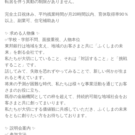
転居を伴う異動の制限がありません。
完全土日祝休み、平均残業時間が月20時間以内、育休取得率90％
以上、副業可、住宅補助あり
✨ 求める人物像 ✨
✅学校・学部不問、面接重視、人物本位
東邦銀行は地域を支え、地域のお客さまと共に「ふくしまの未
来」を創る会社です。
私たちが大切にしていること、それは「対話すること」と「挑戦
すること」です。
話してみて、失敗を恐れずやってみることで、新しい何かが生ま
れると考えています。
将来の予測が困難な時代、私たちは様々な事業活動を通じてお客
さまのお役に立ち、
既存の金融機関としての枠を超えて、持続的可能な地域社会をお
客さまと共に創ってまいります。
私たちが大切にする価値観に共感していただき、ふくしまの未来
をともに創りたい方をお待ちしております。
✨ 説明会案内 ✨
✅ 参加方法