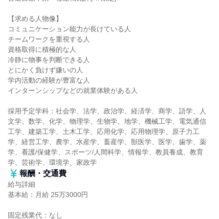
【求める人物像】
コミュニケーション能力が長けている人
チームワークを重視する人
資格取得に積極的な人
冷静に物事を判断できる人
とにかく負けず嫌いの人
学内活動の経験が豊富な人
インターンシップなどの就業体験がある人
採用予定学科：社会学、法学、政治学、経済学、商学、語学、人
文学、数学、化学、物理学、生物学、地学、機械工学、電気通信
工学、建築工学、土木工学、応用化学、応用物理学、原子力工
学、経営工学、農学、水産学、畜産学、獣医学、医学、歯学、薬
学、看護/保健学、スポーツ/人間科学、情報学、教員養成、教育
学、芸術学、環境学、家政学
報酬・交通費
給与詳細
基本給：月給 25万3000円
固定残業代：なし