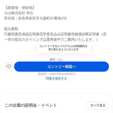
【面接地・登録地】
小山株式会社 本社
所在地：奈良県奈良市大森町47番地の3
提出書類
①履歴書②成績証明書③卒業見込み証明書④健康診断証明書（②
～④の提出のタイミングは選考途中でご案内いたします。）
エントリーするとプログラムの詳細案内を
受け取れるようになります
締切：なし
エントリー画面へ
原稿ID：
aa2c34beca84ff13
問題を報告する
この企業の説明会・イベント
すべて見る