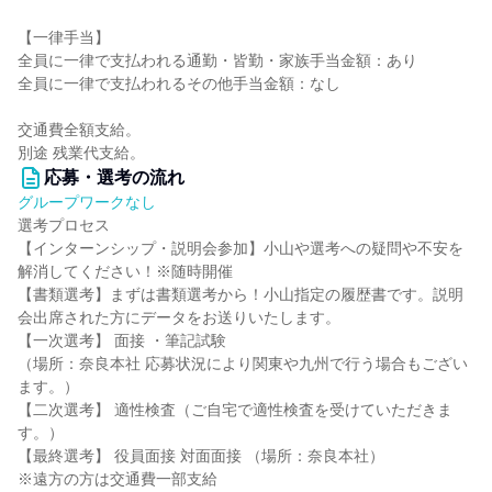
【一律手当】
全員に一律で支払われる通勤・皆勤・家族手当金額：あり
全員に一律で支払われるその他手当金額：なし
交通費全額支給。
別途 残業代支給。
応募・選考の流れ
グループワークなし
選考プロセス
【インターンシップ・説明会参加】小山や選考への疑問や不安を
解消してください！※随時開催
【書類選考】まずは書類選考から！小山指定の履歴書です。説明
会出席された方にデータをお送りいたします。
【一次選考】 面接 ・筆記試験
（場所：奈良本社 応募状況により関東や九州で行う場合もござい
ます。）
【二次選考】 適性検査（ご自宅で適性検査を受けていただきま
す。）
【最終選考】 役員面接 対面面接 （場所：奈良本社）
※遠方の方は交通費一部支給