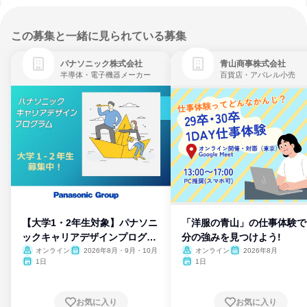
この募集と一緒に見られている募集
パナソニック株式会社
青山商事株式会社
半導体・電子機器メーカー
百貨店・アパレル小売
【大学1・2年生対象】パナソニ
「洋服の青山」の仕事体験で
ックキャリアデザインプログラ
分の強みを見つけよう!
ム
オンライン
2026年8月・9月・10月
オンライン
2026年8月
1日
1日
お気に入り
お気に入り