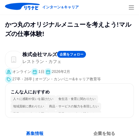
インターン
キャリア
＆
かつ丸のオリジナルメニューを考えよう!マル
ズの仕事体験!
株式会社マルズ
企業をフォロー
レストラン・カフェ
オンライン
1日
2026年2月
27卒・28卒 | オープン・カンパニー&キャリア教育等
こんな人におすすめ
人々に感動や笑いを届けたい
食生活・食育に関わりたい
地域貢献に携わりたい
商品・サービスの魅力を表現したい
商品・サービスを企画したい
商品・サービスを販売したい
コミュニケーションが活発
チームワークを重視
若手が裁量を持てる環境
人とたくさん会話する
募集情報
企業を知る