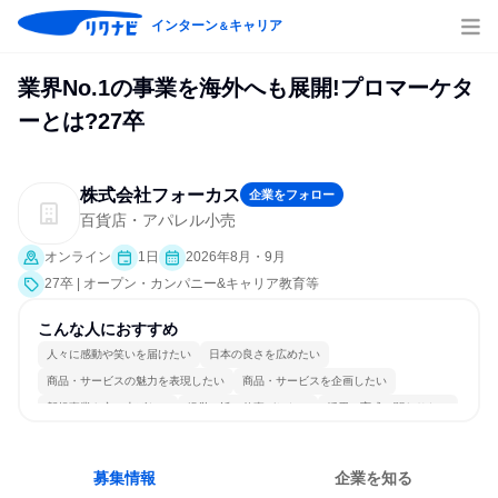
インターン
キャリア
＆
業界No.1の事業を海外へも展開!プロマーケタ
ーとは?27卒
株式会社フォーカス
企業をフォロー
百貨店・アパレル小売
オンライン
1日
2026年8月・9月
27卒 | オープン・カンパニー&キャリア教育等
こんな人におすすめ
人々に感動や笑いを届けたい
日本の良さを広めたい
商品・サービスの魅力を表現したい
商品・サービスを企画したい
新規事業を立ち上げたい
経営に近い仕事がしたい
採用・育成に関わりたい
常に新しいものに挑戦
グローバル志向が強い
若手が裁量を持てる環境
募集情報
企業を知る