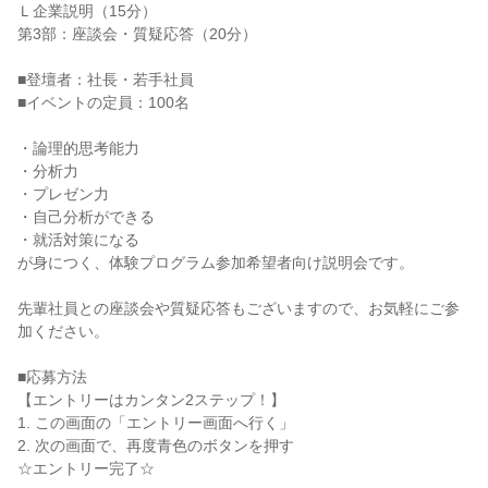
Ｌ企業説明（15分）
第3部：座談会・質疑応答（20分）
■登壇者：社長・若手社員
■イベントの定員：100名
・論理的思考能力
・分析力
・プレゼン力
・自己分析ができる
・就活対策になる
が身につく、体験プログラム参加希望者向け説明会です。
先輩社員との座談会や質疑応答もございますので、お気軽にご参
加ください。
■応募方法
【エントリーはカンタン2ステップ！】
1. この画面の「エントリー画面へ行く」
2. 次の画面で、再度青色のボタンを押す
☆エントリー完了☆