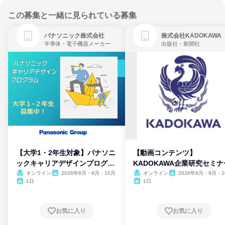
この募集と一緒に見られている募集
パナソニック株式会社
株式会社KADOKAWA
半導体・電子機器メーカー
出版社・新聞社
【大学1・2年生対象】パナソニ
【動画コンテンツ】
ックキャリアデザインプログラ
KADOKAWA企業研究セミナ
ム
オンライン
2026年8月・9月・10月
オンライン
2026年8月・9月・1
月・11月・12月
1日
1日
お気に入り
お気に入り