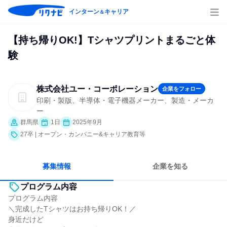
インターン
キャリア
＆
【持ち帰りOK!】Tシャツプリントまるごと体
験
株式会社ユー・コーポレーション
企業をフォロー
印刷・製版、半導体・電子機器メーカー、製造・メーカ
ー
群馬県
1日
2025年9月
27卒 | オープン・カンパニー&キャリア教育等
募集情報
企業を知る
プログラム内容
プログラム内容
＼完成したTシャツはお持ち帰りOK！／
身近だけど