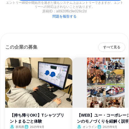
エントリー締切や開始月を過ぎた後もシステム上はエントリーできますが、エント
リーへの対応はされないことがあります。
原稿ID：
a8920f6c9e026c2d
問題を報告する
この企業の募集
すべて見る
【持ち帰りOK!】Tシャツプリ
【WEB】ユー・コーポレー
ントまるごと体験
ンのモノづくりを紐解く説
群馬県
2025年9月
オンライン
2025年9月