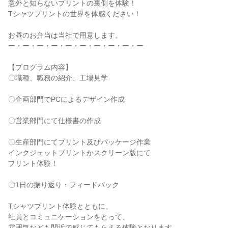
意外と知らないプリントの裏側を体験！
Tシャツプリントの世界を体感ください！
お昼のお弁当は当社で用意します。
ー・ー・ー・ー・ー・ー・ー・ー・ー・ー
【プログラム内容】
〇職種、職務の紹介、工場見学
〇企画部門でPCによるデザイン作成
〇営業部門にて仕様書の作成
〇生産部門にてプリント及びパッケージ作業
インクジェットプリントかスクリーン版にて
プリント体験！
〇1日の振り返り・フィードバック
Tシャツプリント体験とともに、
社員とコミュニケーションをとって、
雰囲気なども間近で感じてもらえる体験となります。