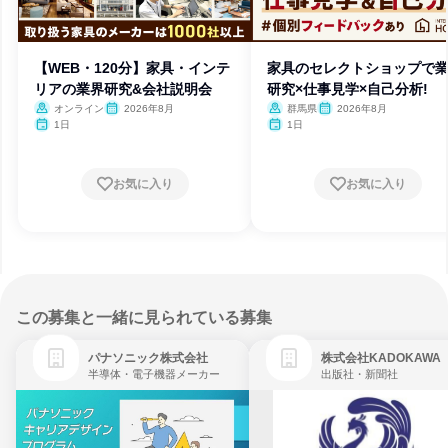
【WEB・120分】家具・インテ
家具のセレクトショップで
リアの業界研究&会社説明会
研究×仕事見学×自己分析!
オンライン
2026年8月
群馬県
2026年8月
1日
1日
お気に入り
お気に入り
この募集と一緒に見られている募集
パナソニック株式会社
株式会社KADOKAWA
半導体・電子機器メーカー
出版社・新聞社