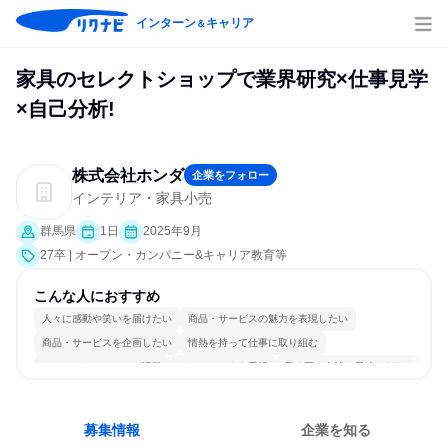
インターン
キャリア
＆
家具のセレクトショップで業界研究×仕事見学
×自己分析!
株式会社ホンダ
企業をフォロー
インテリア・家具小売
群馬県
1日
2025年9月
27卒 | オープン・カンパニー&キャリア教育等
こんな人におすすめ
人々に感動や笑いを届けたい
商品・サービスの魅力を表現したい
商品・サービスを企画したい
情熱を持って仕事に取り組む
コミュニケーションが活発
チームワークを重視
長く同じ会社に居続けられる
多様な職種の人と関われる
若手が裁量を持てる環境
人とたくさん会話する
募集情報
企業を知る