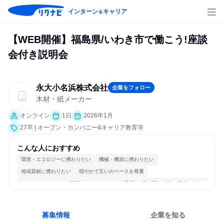
インターン
キャリア
＆
【WEB開催】福島県/いわき市で働こう!座談
会付き説明会
永大小名浜株式会社
企業をフォロー
木材・紙メーカー
オンライン
1日
2026年1月
27卒 | オープン・カンパニー&キャリア教育等
こんな人におすすめ
環境・エコロジーに携わりたい
機械・機器に携わりたい
地域貢献に携わりたい
穏やかで互いのペースを尊重
コミュニケーションが活発
チームワークを重視
長く同じ会社に居続けられる
若手が裁量を持てる環境
募集情報
企業を知る