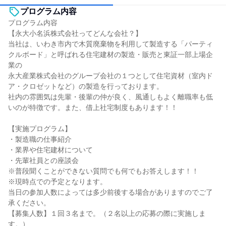
プログラム内容
プログラム内容
【永大小名浜株式会社ってどんな会社？】
当社は、いわき市内で木質廃棄物を利用して製造する「パーティ
クルボード」と呼ばれる住宅建材の製造・販売と東証一部上場企
業の
永大産業株式会社のグループ会社の１つとして住宅資材（室内ド
ア・クロゼットなど）の製造を行っております。
社内の雰囲気は先輩・後輩の仲が良く、風通しもよく離職率も低
いのが特徴です。また、借上社宅制度もあります！！
【実施プログラム】
・製造職の仕事紹介
・業界や住宅建材について
・先輩社員との座談会
※普段聞くことができない質問でも何でもお答えします！！
※現時点での予定となります。
当日の参加人数によっては多少前後する場合がありますのでご了
承ください。
【募集人数】１回３名まで。（２名以上の応募の際に実施しま
す。）