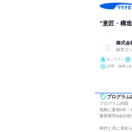
”意匠・構
株式会
経営コ
オンライン
27卒・28卒 
プログラム
プログラム内容
気軽に参加OK！
業界研究&会社研
時代と共に求め