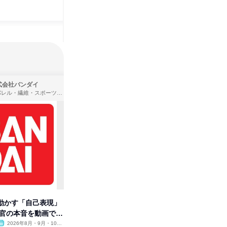
式会社バンダイ
株式会社住まいず
アパレル・繊維・スポーツメーカー、製造・メーカー、ゲーム制作・販売
製造・メーカー、建築設計
動かす「自己表現」
先着順・選考なし|注文住宅の総
【オンラ
考官の本音を動画で公
合職|会社説明会&社長座談会
業界の裏
明会
2026年8月・9月・10
オンライン
2026年8月・9月
オンラ