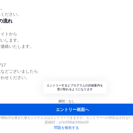
ん。
承ください。
の流れ
れ
サイトから
願いします。
ご連絡いたします。
】
717
点などございましたら
合わせください。
エントリーするとプログラムの詳細案内を
受け取れるようになります
締切：なし
エントリー画面へ
や開始月を過ぎた後もシステム上はエントリーできますが、エントリーへの対応はされない
原稿ID：
a7e35ffab346ed3f
問題を報告する