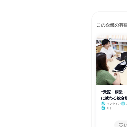
この企業の募
”意匠・構造・
に携わる総合
は
オンライン
1日
お