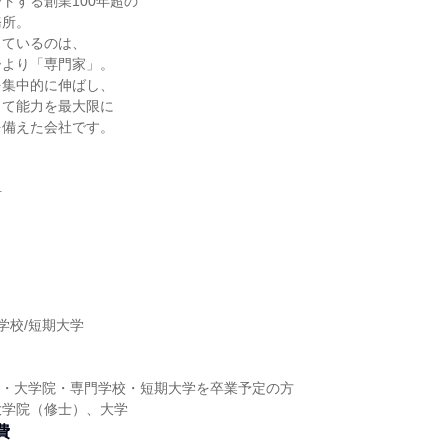
トする創業100年超の
務所。
しているのは、
ーより「専門家」。
を集中的に伸ばし、
して能力を最大限に
を備えた会社です。
計
】
学校/短期大学
】
大学・大学院・専門学校・短期大学を卒業予定の方
大学院（修士）、大学
費