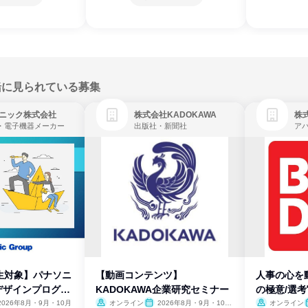
緒に見られている募集
ニック株式会社
株式会社KADOKAWA
株
・電子機器メーカー
出版社・新聞社
生対象】パナソニ
【動画コンテンツ】
人事の心を
デザインプログラ
KADOKAWA企業研究セミナー
の極意/選
開
2026年8月・9月・10月
オンライン
2026年8月・9月・10
オンライン