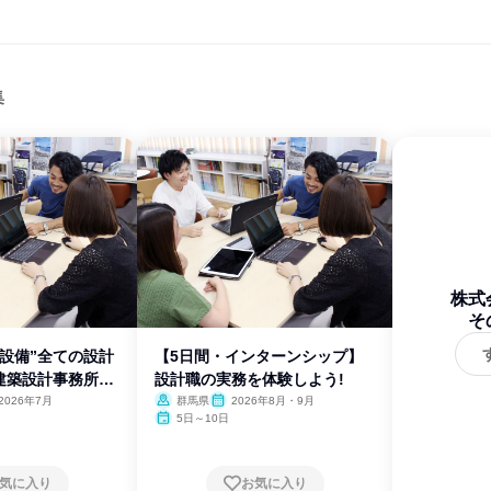
集
株式
そ
設備”全ての設計
【5日間・インターンシップ】
建築設計事務所と
設計職の実務を体験しよう!
2026年7月
群馬県
2026年8月・9月
5日～10日
気に入り
お気に入り