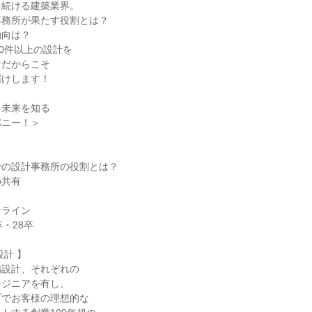
を続ける建築業界。
事務所が果たす役割とは？
動向は？
00件以上の設計を
計だからこそ
届けします！
・未来を知る
パニー！＞
向
での設計事務所の役割とは？
の共有
ンライン
・28卒
設計 】
備設計、それぞれの
ンジニアを有し、
プでお客様の理想的な