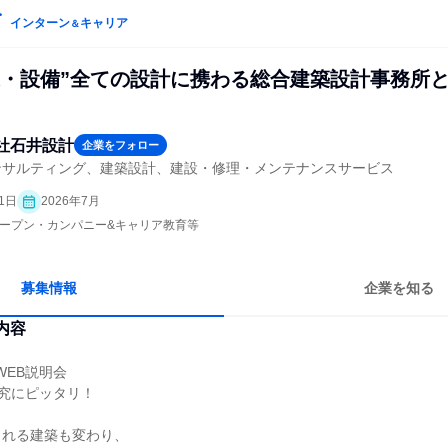
インターン
キャリア
＆
造・設備”全ての設計に携わる総合建築設計事務所
社石井設計
企業をフォロー
ンサルティング、建築設計、建設・修理・メンテナンスサービス
1日
2026年7月
| オープン・カンパニー&キャリア教育等
募集情報
企業を知る
内容
WEB説明会
究にピッタリ！
られる建築も変わり、