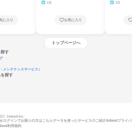
月・11月・12月
1日
1日
気に入り
お気に入り
トップページへ
を探す
グ
・メンテナンスサービス）
集を探す
エントリーするとプログラムの詳細案内を
受け取れるようになります
せ
ログインでお困りの方はこちら
データを使ったサービスのご紹介
Indeedプライ
締切：なし
ndeed利用規約
エントリー画面へ