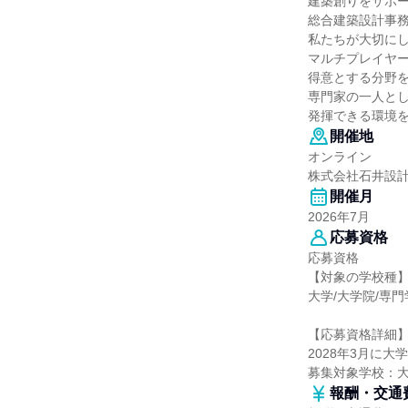
建築創りをサポー
総合建築設計事
私たちが大切に
マルチプレイヤ
得意とする分野
専門家の一人と
発揮できる環境
開催地
オンライン
株式会社石井設
開催月
2026年7月
応募資格
応募資格
【対象の学校種
大学/大学院/専門
【応募資格詳細
2028年3月に
募集対象学校：
報酬・交通