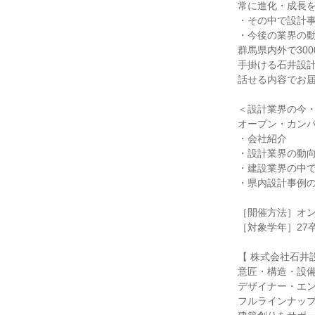
常に進化・成長
・その中で設計
・今後の業界の
群馬県内外で30
手掛ける石井設
話せる内容でお
＜設計業界の今
オープン・カン
・会社紹介
・設計業界の動
・建設業界の中
・県内設計事例
［開催方法］オ
［対象学年］27卒
【 株式会社石井
意匠・構造・設
デザイナー・エ
フルラインナッ