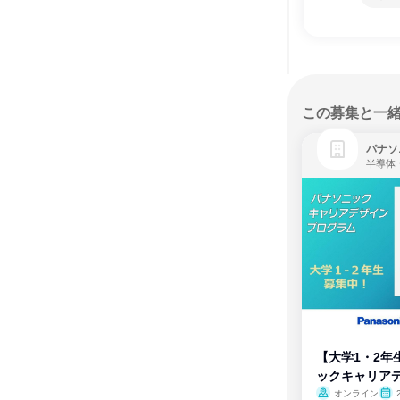
この募集と一
パナソ
半導体
【大学1・2年
ックキャリア
ム
オンライン