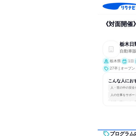
《対面開催
栃木日
自動車
栃木県
1日
27卒 | オー
こんな人にお
人・世の中の安全
人の仕事をサポー
女性が働きやすい
プログラム