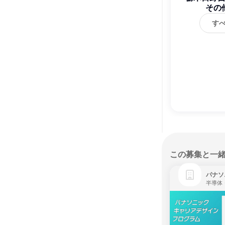
その
す
この募集と一
パナソ
半導体