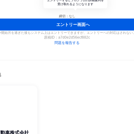
エントリーするとプログラムの詳細案内を
受け取れるようになります
締切：なし
エントリー画面へ
や開始月を過ぎた後もシステム上はエントリーできますが、エントリーへの対応はされない
原稿ID：
a7d0e2d56ecf882c
問題を報告する
集
自動車株式会社