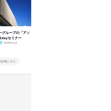
ーグループの「アソ
人事の心を動かす「自己表現」
【オンラ
1dayセミナー
の極意/選考官の本音を動画で公
業界の裏
開
明会
2026年11月
オンライン
2026年8月・9月・10
オンラ
月・11月・12月
1日
1日
お気に入り
お気に入り