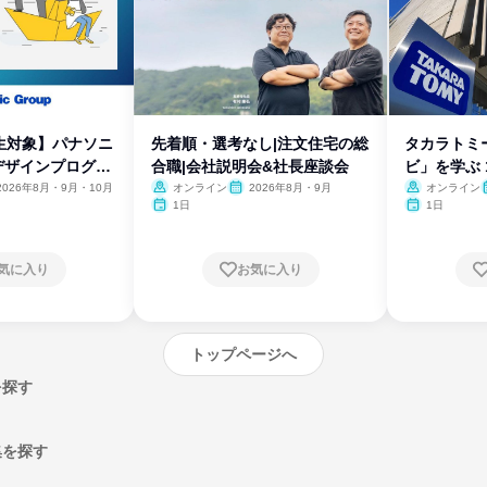
生対象】パナソニ
先着順・選考なし|注文住宅の総
タカラトミ
デザインプログラ
合職|会社説明会&社長座談会
ビ」を学ぶ 
2026年8月・9月・10月
オンライン
2026年8月・9月
オンライン
1日
1日
気に入り
お気に入り
トップページへ
を探す
集を探す