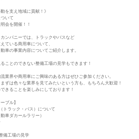
移動を支え地域に貢献！》
について
説明会を開催！！
・カンパニーでは、トラックやバスなど
支えている商用車について、
自動車の事業内容についてご紹介します。
見ることのできない整備工場の見学もできます！
物流業界や商用車にご興味のある方はぜひご参加ください。
、まずは色々な業界を見てみたいという方も、もちろん大歓迎！
いできることを楽しみにしております！
テーブル】
用車（トラック・バス）について
自動車ダカールラリー）
介
・整備工場の見学