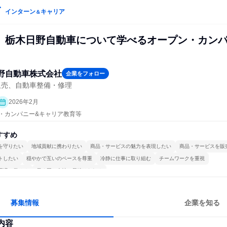
インターン
キャリア
＆
》栃木日野自動車について学べるオープン・カン
野自動車株式会社
企業をフォロー
販売、自動車整備・修理
2026年2月
プン・カンパニー&キャリア教育等
すすめ
を守りたい
地域貢献に携わりたい
商品・サービスの魅力を表現したい
商品・サービスを販
トしたい
穏やかで互いのペースを尊重
冷静に仕事に取り組む
チームワークを重視
環境で働ける
長く同じ会社に居続けられる
募集情報
企業を知る
内容