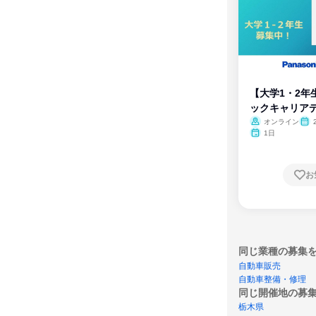
【大学1・2年
ックキャリア
ム
オンライン
1日
お
同じ業種の募集
自動車販売
自動車整備・修理
同じ開催地の募
栃木県