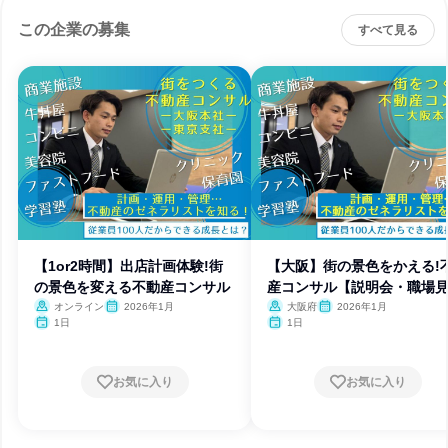
この企業の募集
すべて見る
【1or2時間】出店計画体験!街
【大阪】街の景色をかえる!
の景色を変える不動産コンサル
産コンサル【説明会・職場
学】
オンライン
2026年1月
大阪府
2026年1月
1日
1日
お気に入り
お気に入り