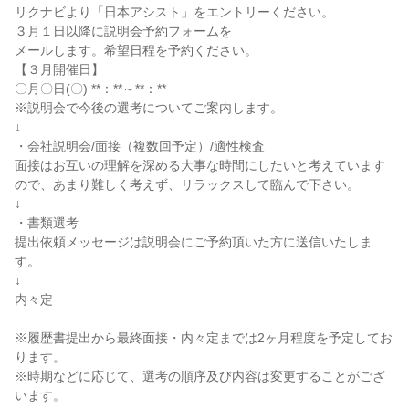
リクナビより「日本アシスト」をエントリーください。
３月１日以降に説明会予約フォームを
メールします。希望日程を予約ください。
【３月開催日】
〇月〇日(〇) **：**～**：**
※説明会で今後の選考についてご案内します。
↓
・会社説明会/面接（複数回予定）/適性検査
面接はお互いの理解を深める大事な時間にしたいと考えています
ので、あまり難しく考えず、リラックスして臨んで下さい。
↓
・書類選考
提出依頼メッセージは説明会にご予約頂いた方に送信いたしま
す。
↓
内々定
※履歴書提出から最終面接・内々定までは2ヶ月程度を予定してお
ります。
※時期などに応じて、選考の順序及び内容は変更することがござ
います。