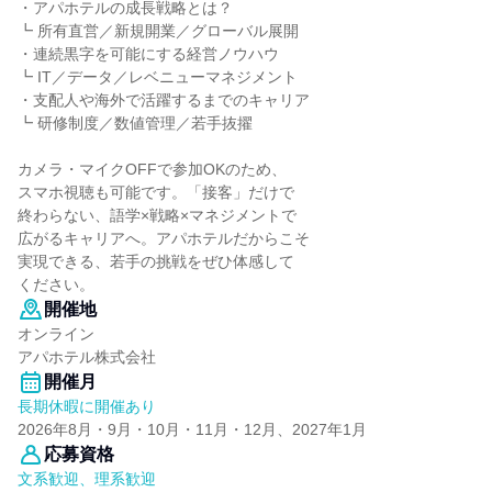
・アパホテルの成長戦略とは？
┗ 所有直営／新規開業／グローバル展開
・連続黒字を可能にする経営ノウハウ
┗ IT／データ／レベニューマネジメント
・支配人や海外で活躍するまでのキャリア
┗ 研修制度／数値管理／若手抜擢
カメラ・マイクOFFで参加OKのため、
スマホ視聴も可能です。「接客」だけで
終わらない、語学×戦略×マネジメントで
広がるキャリアへ。アパホテルだからこそ
実現できる、若手の挑戦をぜひ体感して
ください。
開催地
オンライン
アパホテル株式会社
開催月
長期休暇に開催あり
2026年8月・9月・10月・11月・12月、2027年1月
応募資格
文系歓迎、理系歓迎