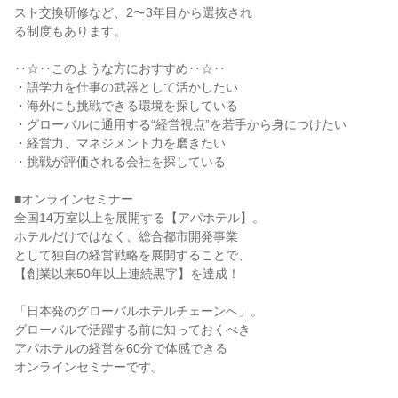
スト交換研修など、2〜3年目から選抜され
る制度もあります。
‥☆‥このような方におすすめ‥☆‥
・語学力を仕事の武器として活かしたい
・海外にも挑戦できる環境を探している
・グローバルに通用する“経営視点”を若手から身につけたい
・経営力、マネジメント力を磨きたい
・挑戦が評価される会社を探している
■オンラインセミナー
全国14万室以上を展開する【アパホテル】。
ホテルだけではなく、総合都市開発事業
として独自の経営戦略を展開することで、
【創業以来50年以上連続黒字】を達成！
「日本発のグローバルホテルチェーンへ」。
グローバルで活躍する前に知っておくべき
アパホテルの経営を60分で体感できる
オンラインセミナーです。