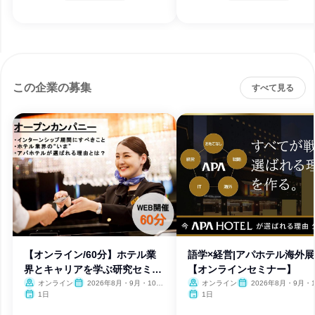
この企業の募集
すべて見る
【オンライン/60分】ホテル業
語学×経営|アパホテル海外
界とキャリアを学ぶ研究セミナ
【オンラインセミナー】
ー
オンライン
2026年8月・9月・10
オンライン
2026年8月・9月・1
月・11月・12月、2027年1
月・11月・12月、2027
1日
1日
月
月