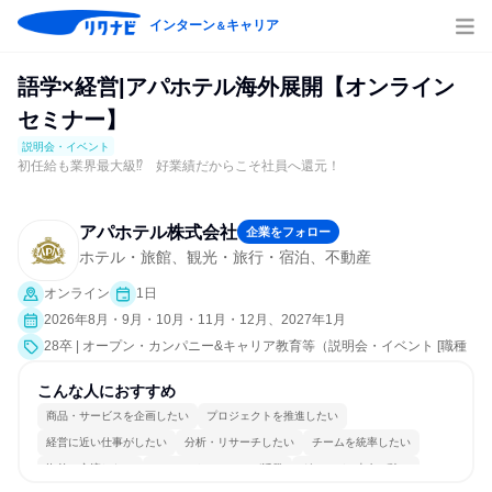
インターン
キャリア
＆
語学×経営|アパホテル海外展開【オンライン
セミナー】
説明会・イベント
初任給も業界最大級⁉ 好業績だからこそ社員へ還元！
アパホテル株式会社
企業をフォロー
ホテル・旅館、観光・旅行・宿泊、不動産
オンライン
1日
2026年8月・9月・10月・11月・12月、2027年1月
28卒 | オープン・カンパニー&キャリア教育等（説明会・イベント [職種
研究、就活サポート、会社説明会、業界研究]）
こんな人におすすめ
商品・サービスを企画したい
プロジェクトを推進したい
経営に近い仕事がしたい
分析・リサーチしたい
チームを統率したい
海外と交流したい
コミュニケーションが活発
グローバル志向が強い