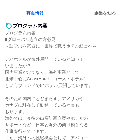
日常的に外国語を使用する
若手が裁量を持てる環境
募集情報
企業を知る
プログラム内容
プログラム内容
■グローバル志向の方必見
～語学力を武器に、世界で戦うホテル経営へ～
アパホテルが海外展開していると知って
いましたか？
国内事業だけでなく、海外事業として
北米中心にCoastHotel（コーストホテル）
というブランドで54ホテル展開しています。
そのため国内にとどまらず、アメリカや
カナダに駐在して勤務している社員も
おります。
海外では、今後の出店計画立案やホテルの
サポートなど、日本と海外の架け橋となる
仕事を行っています。
また、海外への挑戦機会として、アパコー