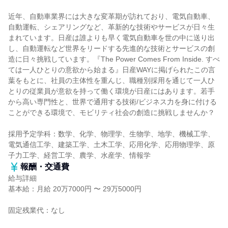
近年、自動車業界には大きな変革期が訪れており、電気自動車、
自動運転、シェアリングなど、革新的な技術やサービスが日々生
まれています。日産は誰よりも早く電気自動車を世の中に送り出
し、自動運転など世界をリードする先進的な技術とサービスの創
造に日々挑戦しています。『The Power Comes From Inside. すべ
ては一人ひとりの意欲から始まる』日産WAYに掲げられたこの言
葉をもとに、社員の主体性を重んじ、職種別採用を通じて一人ひ
とりの従業員が意欲を持って働く環境が日産にはあります。若手
から高い専門性と、世界で通用する技術/ビジネス力を身に付ける
ことができる環境で、モビリティ社会の創造に挑戦しませんか？
採用予定学科：数学、化学、物理学、生物学、地学、機械工学、
電気通信工学、建築工学、土木工学、応用化学、応用物理学、原
子力工学、経営工学、農学、水産学、情報学
報酬・交通費
給与詳細
基本給：月給 20万7000円 〜 29万5000円
固定残業代：なし