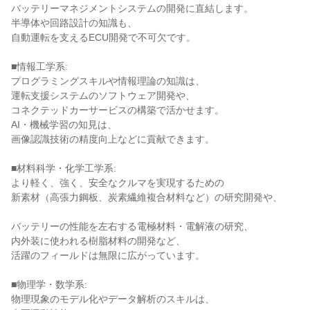
バッテリーマネジメントシステムの開発に直結します。
半導体や回路設計の知識も、
自動運転を支えるECU開発で不可欠です。
■情報工学系:
プログラミングスキルや情報理論の知識は、
運転支援システムのソフトウェア開発や、
コネクテッドカーサービスの構築で活かせます。
AI・機械学習の知見は、
画像認識技術の精度向上などに貢献できます。
■材料科学・化学工学系:
より軽く、強く、安全なクルマを実現するための
新素材（高張力鋼板、炭素繊維複合材料など）の研究開発や、
バッテリーの性能を左右する電極材料・電解液の研究、
内外装に使われる樹脂材料の開発など、
活躍のフィールドは無限に広がっています。
■物理学・数学系:
物理現象のモデル化やデータ解析のスキルは、