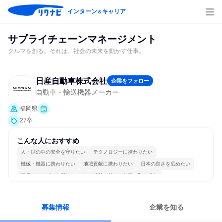
インターン
キャリア
＆
サプライチェーンマネージメント
クルマを創る。それは、社会の未来を動かす仕事。
日産自動車株式会社
企業をフォロー
自動車・輸送機器メーカー
福岡県
27卒
こんな人におすすめ
人・世の中の安全を守りたい
テクノロジーに携わりたい
機械・機器に携わりたい
地域貢献に携わりたい
日本の良さを広めたい
商品・サービスを製作したい
情熱を持って仕事に取り組む
常に新しいものに挑戦
グローバル志向が強い
長く同じ会社に居続けられる
募集情報
企業を知る