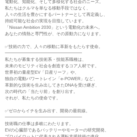
電動化、知能化、そして多様化する社会のニーズ。
私たちはクルマを単なる移動手段ではなく、
人々の生活を豊かにするパートナーとして再定義し、
持続可能な社会の実現を目指しています。
「Nissan Ambition 2030」という電動化の未来へ。
あなたの情熱と専門性が、その原動力になります。
✅技術の力で、人々の移動に革新をもたらす使命。
━━━━━━━━━━━━━━━━━━
私たちが募集する技術系・技能系職種は、
未来のモビリティ社会を創造するコア人材です。
世界初の量産型EV「日産リーフ」や、
独自の電動パワートレイン「e-POWER」など、
革新的な技術を生み出してきたDNAを受け継ぎ、
次の時代の「当たり前」を創り出す。
それが、私たちの使命です。
✅ゼロからイチを生み出す、開発の最前線。
━━━━━━━━━━━━━━━━━━
技術職の仕事は多岐にわたります。
EVの心臓部であるバッテリーやモーターの研究開発、
プロパイロットに代表される運転支援技術の進化、