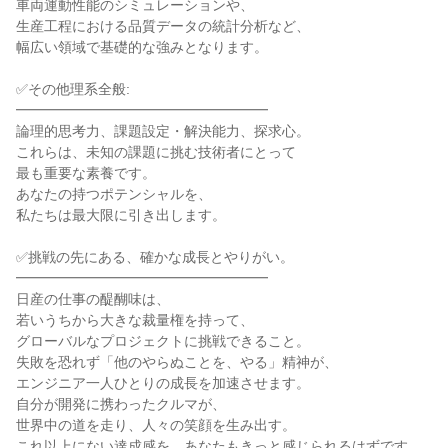
車両運動性能のシミュレーションや、
生産工程における品質データの統計分析など、
幅広い領域で基礎的な強みとなります。
✅その他理系全般:
━━━━━━━━━━━━━━━━━━
論理的思考力、課題設定・解決能力、探求心。
これらは、未知の課題に挑む技術者にとって
最も重要な素養です。
あなたの持つポテンシャルを、
私たちは最大限に引き出します。
✅挑戦の先にある、確かな成長とやりがい。
━━━━━━━━━━━━━━━━━━
日産の仕事の醍醐味は、
若いうちから大きな裁量権を持って、
グローバルなプロジェクトに挑戦できること。
失敗を恐れず「他のやらぬことを、やる」精神が、
エンジニア一人ひとりの成長を加速させます。
自分が開発に携わったクルマが、
世界中の道を走り、人々の笑顔を生み出す。
これ以上にない達成感を、あなたもきっと感じられるはずです。