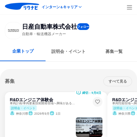
インターン
キャリア
＆
日産自動車株式会社
フォロー
自動車・輸送機器メーカー
企業トップ
説明会・イベント
募集一覧
募集
すべて見る
締切：9月8日
R&Dエンジニア体験会
R&Dエンジ
車両計画/車両要素技術開発領域へ興味がある方へ
車両性能領域へ興
説明会・イベント
説明会・イベン
神奈川県
2026年9月
1日
神奈川県