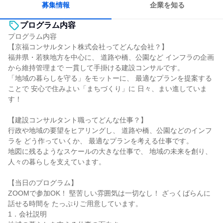
募集情報
企業を知る
プログラム内容
プログラム内容
【京福コンサルタント株式会社ってどんな会社？】
福井県・若狭地方を中心に、 道路や橋、公園など インフラの企画
から維持管理まで 一貫して手掛ける建設コンサルです。
「地域の暮らしを守る」をモットーに、 最適なプランを提案する
ことで 安心で住みよい「まちづくり」に 日々、まい進していま
す！
【建設コンサルタント職ってどんな仕事？】
行政や地域の要望をヒアリングし、 道路や橋、公園などのインフ
ラを どう作っていくか、 最適なプランを考える仕事です。
地図に残るようなスケールの大きな仕事で、 地域の未来を創り、
人々の暮らしを支えています。
【当日のプログラム】
ZOOMで参加OK！ 堅苦しい雰囲気は一切なし！ ざっくばらんに
話せる時間を たっぷりご用意しています。
1．会社説明