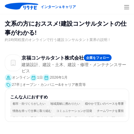
インターン
キャリア
＆
文系の方におススメ!建設コンサルタントの仕
事がわかる!
約1時間程度のオンラインで行う建設コンサルタント業界の説明！
京福コンサルタント株式会社
企業をフォロー
建築設計、建設・土木、建設・修理・メンテナンスサー
ビス
オンライン
1日
2026年1月
27卒 | オープン・カンパニー&キャリア教育等
こんな人におすすめ
都市・街づくりがしたい
地域貢献に携わりたい
穏やかで互いのペースを尊重
情熱を持って仕事に取り組む
コミュニケーションが活発
チームワークを重視
個人の能力を重視
女性が働きやすい環境で働ける
多様な職種の人と関われる
一つの専門分野を極める