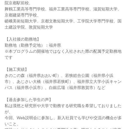
院京都駅前校、
舞鶴工業高等専門学校、福井工業高等専門学校、滋賀短期大学、
京都建築専門学校、
嵯峨美術短期大学、京都文教短期大学、工学院大学専門学校、国
土建設学院、敦賀短期大学
【入社後の勤務地】
勤務地（勤務予定地）：福井県
※本プログラムの開催地ではなく入社された際の配属予定勤務地
です
【施工実績】
きのこの森（福井県おおい町）、若狭総合公園（福井県小浜
市）、あじさい大橋（福井県若狭町）、福井県立大学小浜キャン
パス（福井県小浜市）、白銀広場（福井県敦賀市）など
【過去参加した学生の声】
私は漠然と研究所や大学で勤務する研究職を希望しておりました
が、
今回、Web説明会に参加し、新入社員でも学びや交流の機会が多
いこと、