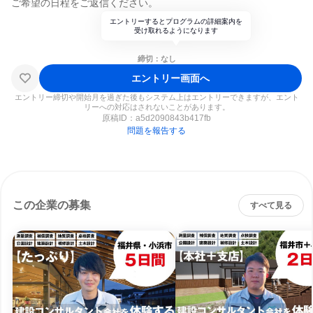
ご希望の日程をご返信ください。
エントリーするとプログラムの詳細案内を
受け取れるようになります
締切：なし
エントリー画面へ
エントリー締切や開始月を過ぎた後もシステム上はエントリーできますが、エント
リーへの対応はされないことがあります。
原稿ID：
a5d2090843b417fb
問題を報告する
この企業の募集
すべて見る