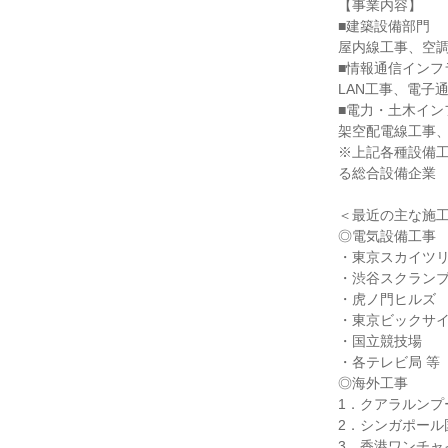
【事業内容】
■建築設備部門
屋内線工事、空調
■情報通信インフ
LAN工事、電子
■電力・土木イン
架空配電線工事
※上記各種設備
る総合設備企業
＜最近の主な施
◎電気設備工事
・東京スカイツ
・渋谷スクラン
・虎ノ門ヒルズ
・東京ビックサ
・国立競技場
・各テレビ局 等
◎海外工事
1．クアラルンプ
2．シンガポール
3．香港ワンチャ