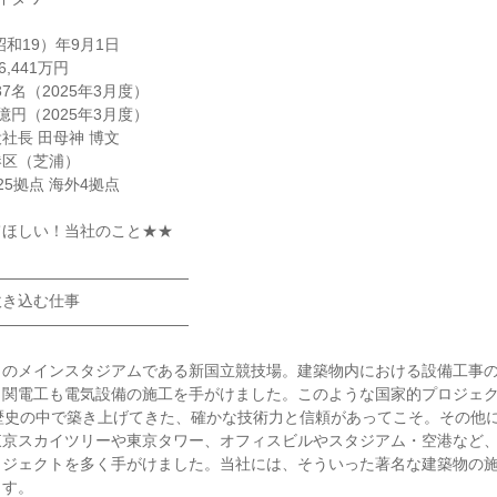
昭和19）年9月1日
,441万円
37名（2025年3月度）
1億円（2025年3月度）
社長 田母神 博文
港区（芝浦）
5拠点 海外4拠点
てほしい！当社のこと★★
―――――――――――――
吹き込む仕事
―――――――――――――
クのメインスタジアムである新国立競技場。建築物内における設備工事
々関電工も電気設備の施工を手がけました。このような国家的プロジェ
歴史の中で築き上げてきた、確かな技術力と信頼があってこそ。その他
東京スカイツリーや東京タワー、オフィスビルやスタジアム・空港など
ロジェクトを多く手がけました。当社には、そういった著名な建築物の
ます。