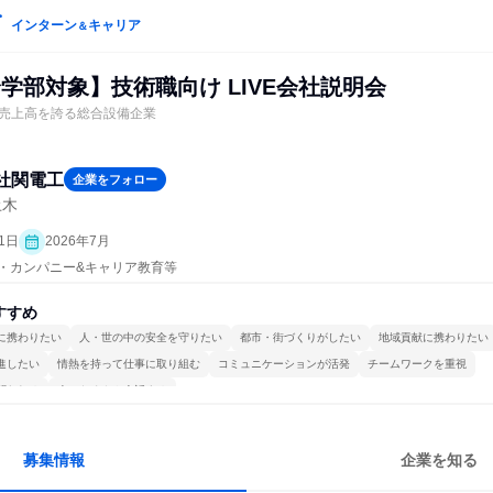
インターン
キャリア
＆
学部対象】技術職向け LIVE会社説明会
売上高を誇る総合設備企業
社関電工
企業をフォロー
土木
1日
2026年7月
プン・カンパニー&キャリア教育等
すすめ
に携わりたい
人・世の中の安全を守りたい
都市・街づくりがしたい
地域貢献に携わりたい
進したい
情熱を持って仕事に取り組む
コミュニケーションが活発
チームワークを重視
関われる
人とたくさん会話する
募集情報
企業を知る