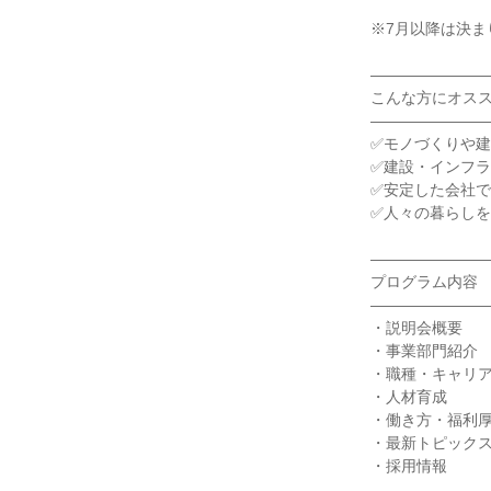
※7月以降は決ま
―――――――
こんな方にオス
―――――――
✅モノづくりや
✅建設・インフ
✅安定した会社
✅人々の暮らし
―――――――
プログラム内容
―――――――
・説明会概要
・事業部門紹介
・職種・キャリ
・人材育成
・働き方・福利
・最新トピック
・採用情報