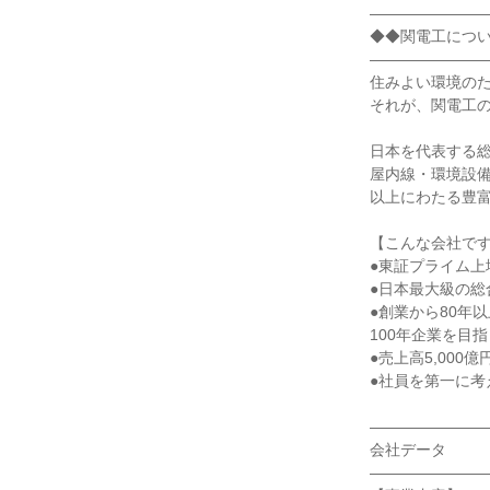
―――――――
◆◆関電工につ
―――――――
住みよい環境の
それが、関電工
日本を代表する
屋内線・環境設備
以上にわたる豊
【こんな会社で
●東証プライム上
●日本最大級の総
●創業から80年
100年企業を目
●売上高5,000
●社員を第一に考
―――――――
会社データ
―――――――