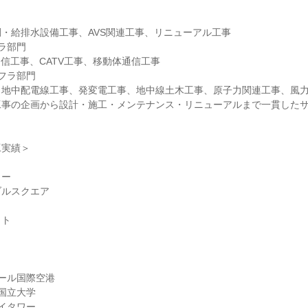
・給排水設備工事、AVS関連工事、リニューアル工事
ラ部門
通信工事、CATV工事、移動体通信工事
フラ部門
、地中配電線工事、発変電工事、地中線土木工事、原子力関連工事、風
工事の企画から設計・施工・メンテナンス・リニューアルまで一貫した
工実績＞
リー
ブルスクエア
イト
ール国際空港
国立大学
イタワー