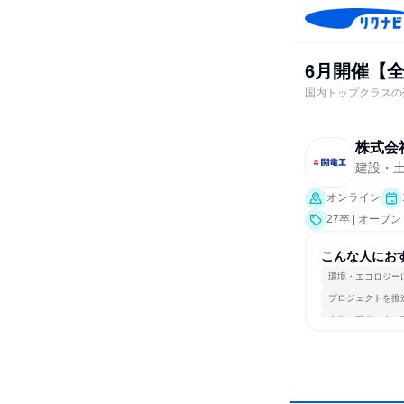
6月開催【全
国内トップクラスの
株式会
建設・
オンライン
27卒 | オー
こんな人にお
環境・エコロジー
プロジェクトを推
多様な職種の人と