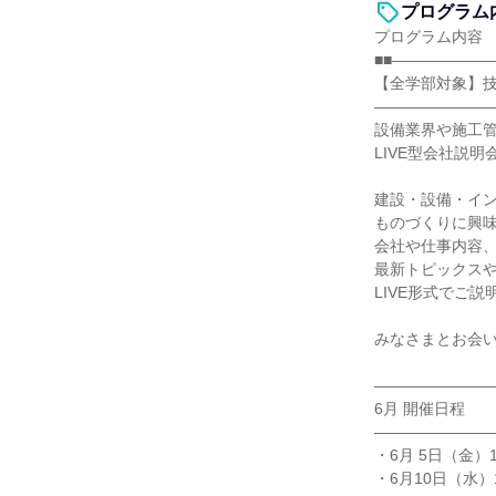
プログラム
プログラム内容
■■――――――
【全学部対象】技
――――――――
設備業界や施工
LIVE型会社説
建設・設備・イ
ものづくりに興
会社や仕事内容
最新トピックス
LIVE形式でご説
みなさまとお会
―――――――
6月 開催日程
―――――――
・6月 5日（金）10
・6月10日（水）13