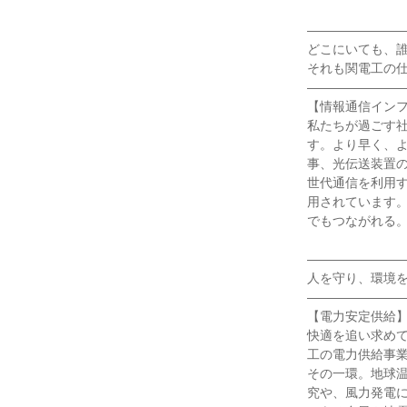
―――――――
どこにいても、
それも関電工の
―――――――
【情報通信イン
私たちが過ごす
す。より早く、
事、光伝送装置
世代通信を利用
用されています
でもつながれる
―――――――
人を守り、環境
―――――――
【電力安定供給
快適を追い求め
工の電力供給事
その一環。地球
究や、風力発電