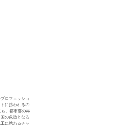
のプロフェッショ
クトに携われるの
にも、都市部の再
、国の象徴となる
施工に携わるチャ