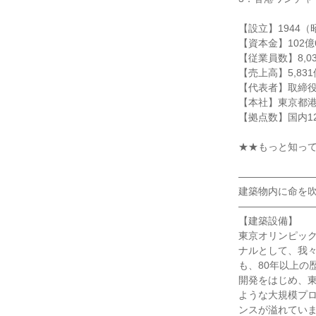
【設立】1944（
【資本金】102億6
【従業員数】8,0
【売上高】5,83
【代表者】取締役
【本社】東京都
【拠点数】国内12
★★もっと知っ
―――――――
建築物内に命を
―――――――
【建築設備】
東京オリンピッ
ナルとして、我
も、80年以上の
開発をはじめ、
ような大規模プ
ンスが溢れてい