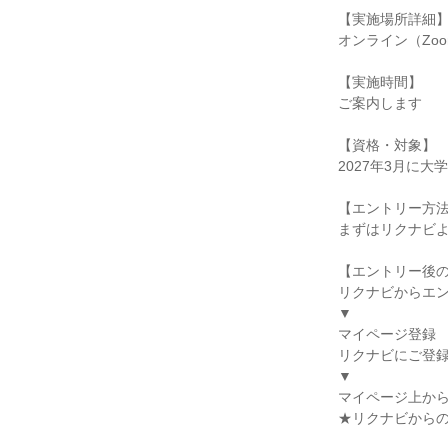
【実施場所詳細
オンライン（Zo
【実施時間】
ご案内します
【資格・対象】
2027年3月に
【エントリー方
まずはリクナビ
【エントリー後
リクナビからエ
▼
マイページ登録
リクナビにご登
▼
マイページ上か
★リクナビから