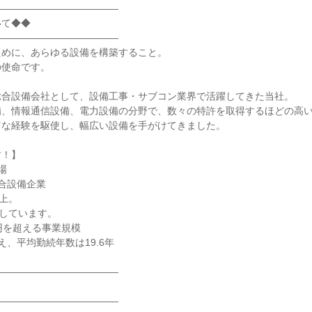
―――――――――――――
いて◆◆
―――――――――――――
ために、あらゆる設備を構築すること。
の使命です。
総合設備会社として、設備工事・サブコン業界で活躍してきた当社。
、情報通信設備、電力設備の分野で、数々の特許を取得するほどの高い
富な経験を駆使し、幅広い設備を手がけてきました。
す！】
場
合設備企業
以上。
指しています。
億円を超える事業規模
え、平均勤続年数は19.6年
―――――――――――――
―――――――――――――