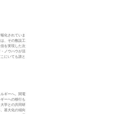
情報化されていま
術は、その敷設工
通信を実現した次
術・ノウハウが活
どこにいても誰と
ネルギーへ。関電
ルギーへの移行も
も大学との共同研
年、甚大化の傾向