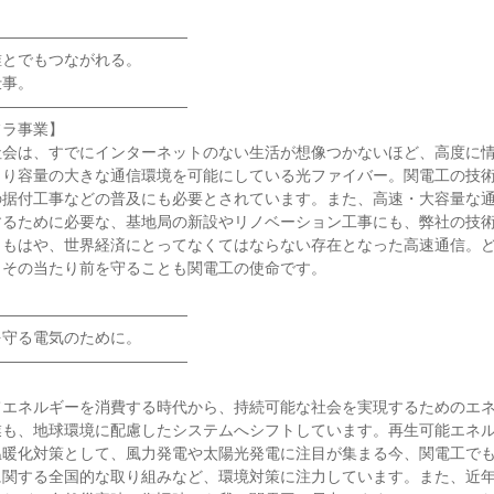
―――――――――――――
誰とでもつながれる。
仕事。
―――――――――――――
フラ事業】
社会は、すでにインターネットのない生活が想像つかないほど、高度に
より容量の大きな通信環境を可能にしている光ファイバー。関電工の技
の据付工事などの普及にも必要とされています。また、高速・大容量な
するために必要な、基地局の新設やリノベーション工事にも、弊社の技
。もはや、世界経済にとってなくてはならない存在となった高速通信。
。その当たり前を守ることも関電工の使命です。
―――――――――――――
を守る電気のために。
―――――――――――――
】
てエネルギーを消費する時代から、持続可能な社会を実現するためのエ
業も、地球環境に配慮したシステムへシフトしています。再生可能エネ
温暖化対策として、風力発電や太陽光発電に注目が集まる今、関電工で
に関する全国的な取り組みなど、環境対策に注力しています。また、近