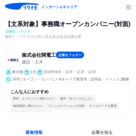
インターン
キャリア
＆
【文系対象】事務職オープンカンパニー(対面)
説明会・イベント
国内トップクラスの売上高を誇る総合設備企業
株式会社関電工
企業をフォロー
建設・土木
東京都
1日
2026年9月・10月・11月・12月
28卒 | オープン・カンパニー&キャリア教育等（説明会・イベント [職種
研究、社員交流会、会社説明会、業界研究]）
こんな人におすすめ
環境・エコロジーに携わりたい
都市・街づくりがしたい
地域貢献に携わりたい
コミュニケーションが活発
チームワークを重視
多様な職種の人と関われる
募集情報
企業を知る