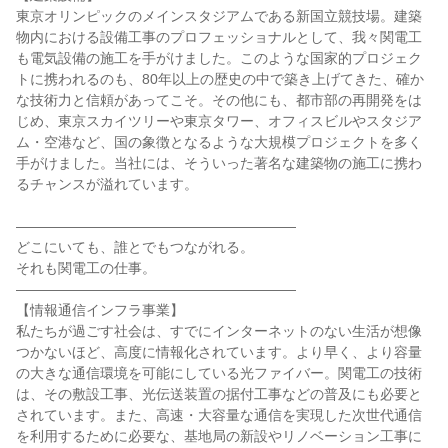
東京オリンピックのメインスタジアムである新国立競技場。建築
物内における設備工事のプロフェッショナルとして、我々関電工
も電気設備の施工を手がけました。このような国家的プロジェク
トに携われるのも、80年以上の歴史の中で築き上げてきた、確か
な技術力と信頼があってこそ。その他にも、都市部の再開発をは
じめ、東京スカイツリーや東京タワー、オフィスビルやスタジア
ム・空港など、国の象徴となるような大規模プロジェクトを多く
手がけました。当社には、そういった著名な建築物の施工に携わ
るチャンスが溢れています。
――――――――――――――――――――
どこにいても、誰とでもつながれる。
それも関電工の仕事。
――――――――――――――――――――
【情報通信インフラ事業】
私たちが過ごす社会は、すでにインターネットのない生活が想像
つかないほど、高度に情報化されています。より早く、より容量
の大きな通信環境を可能にしている光ファイバー。関電工の技術
は、その敷設工事、光伝送装置の据付工事などの普及にも必要と
されています。また、高速・大容量な通信を実現した次世代通信
を利用するために必要な、基地局の新設やリノベーション工事に