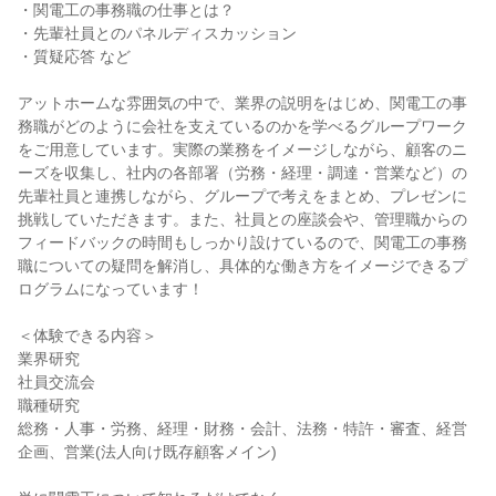
・関電工の事務職の仕事とは？
・先輩社員とのパネルディスカッション
・質疑応答 など
アットホームな雰囲気の中で、業界の説明をはじめ、関電工の事
務職がどのように会社を支えているのかを学べるグループワーク
をご用意しています。実際の業務をイメージしながら、顧客のニ
ーズを収集し、社内の各部署（労務・経理・調達・営業など）の
先輩社員と連携しながら、グループで考えをまとめ、プレゼンに
挑戦していただきます。また、社員との座談会や、管理職からの
フィードバックの時間もしっかり設けているので、関電工の事務
職についての疑問を解消し、具体的な働き方をイメージできるプ
ログラムになっています！
＜体験できる内容＞
業界研究
社員交流会
職種研究
総務・人事・労務、経理・財務・会計、法務・特許・審査、経営
企画、営業(法人向け既存顧客メイン)