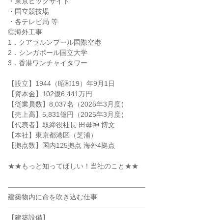
・東京ビックサイト
・国立競技場
・各テレビ局 等
◎海外工事
1．クアラルンプール国際空港
2．シンガポール国立大学
3．香港ワンチャイタワー
【設立】1944（昭和19）年9月1日
【資本金】102億6,441万円
【従業員数】8,037名（2025年3月度）
【売上高】5,831億円（2025年3月度）
【代表者】取締役社長 田母神 博文
【本社】東京都港区（芝浦）
【拠点数】国内125拠点 海外4拠点
★★もっと知ってほしい！当社のこと★★
――――――――――――――――――――
建築物内に命を吹き込む仕事
――――――――――――――――――――
【建築設備】