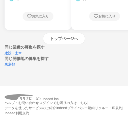
お気に入り
お気に入り
トップページへ
同じ業種の募集を探す
建設・土木
同じ開催地の募集を探す
東京都
エントリーするとプログラムの詳細案内を
ヘルプ・お問い合わせ
ログインでお困りの方はこちら
受け取れるようになります
データを使ったサービスのご紹介
Indeedプライバシー規約
リクルートID規約
Indeed利用規約
締切：なし
エントリー画面へ