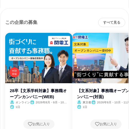
この企業の募集
すべて見る
28卒【文系学科対象】事務職オ
【文系対象】事務職オープ
ープンカンパニー(WEB)
ンパニー(対面)
オンライン
2026年8月・9月・10
東京都
2026年9月・10月・11
月・11月・12月
2月
1日
1日
お気に入り
お気に入り