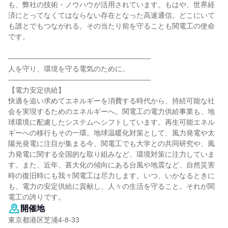
も、弊社の技術・ノウハウが活用されています。もはや、世界経
済にとってなくてはならない存在となった高速通信。どこにいて
も誰とでもつながれる。その当たり前を守ることも関電工の使命
です。
――――――――――――――――――――
人を守り、環境を守る電気のために。
――――――――――――――――――――
【電力安定供給】
快適を追い求めてエネルギーを消費する時代から、持続可能な社
会を実現するためのエネルギーへ。関電工の電力供給事業も、地
球環境に配慮したシステムへシフトしています。再生可能エネル
ギーへの移行もその一環。地球温暖化対策として、風力発電や太
陽光発電に注目が集まる今、関電工でも大学との共同研究や、風
力発電に関する全国的な取り組みなど、環境対策に注力していま
す。また、近年、甚大化の傾向にある台風や地震など、自然災害
時の復旧時にも我々関電工は尽力します。いつ、いかなるときに
も、電力の安定供給に貢献し、人々の生活を守ること。それが関
電工の誇りです。
開催地
東京都港区芝浦4-8-33