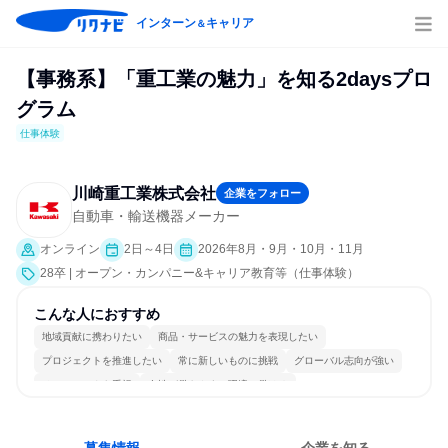
インターン
キャリア
＆
【事務系】「重工業の魅力」を知る2daysプロ
グラム
仕事体験
川崎重工業株式会社
企業をフォロー
自動車・輸送機器メーカー
オンライン
2日～4日
2026年8月・9月・10月・11月
28卒 | オープン・カンパニー&キャリア教育等（仕事体験）
こんな人におすすめ
地域貢献に携わりたい
商品・サービスの魅力を表現したい
プロジェクトを推進したい
常に新しいものに挑戦
グローバル志向が強い
チームワークを重視
女性が働きやすい環境で働ける
長く同じ会社に居続けられる
多様な職種の人と関われる
人とたくさん会話する