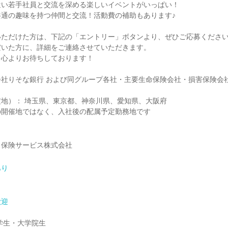
近い若手社員と交流を深める楽しいイベントがいっぱい！
共通の趣味を持つ仲間と交流！活動費の補助もあります♪
いただけた方は、下記の「エントリー」ボタンより、ぜひご応募くださ
だいた方に、詳細をご連絡させていただきます。
を心よりお待ちしております！
会社りそな銀行 および同グループ各社・主要生命保険会社・損害保険会
地）： 埼玉県、東京都、神奈川県、愛知県、大阪府
の開催地ではなく、入社後の配属予定勤務地です
ス保険サービス株式会社
あり
歓迎
大学生・大学院生