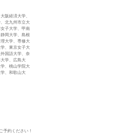
、大阪経済大学、
学、北九州市立大
南女子大学、甲南
、静岡大学、島根
文理大学、専修大
大学、東京女子大
屋外国語大学、奈
本大学、広島大
大学、桃山学院大
大学、和歌山大
にご予約ください！