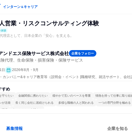
インターン
キャリア
＆
法人営業・リスクコンサルティング体験
事体験
代理店として、日本企業の「安心」を支える。
アンドエス保険サービス株式会社
企業をフォロー
保険代理、生命保険・損害保険・保険サービス
1日
2026年8月・9月
ープン・カンパニー&キャリア教育等（説明会・イベント [職種研究、就活サポート、会社
すすめ
を守りたい
金融関係に携わりたい
穏やかで互いのペースを尊重
情熱を持って仕事に取り組
ンが活発
長く同じ会社に居続けられる
多様な職種の人と関われる
一つの専門分野を極める
る環境
人とたくさん会話する
募集情報
企業を知る