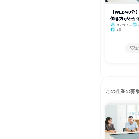
【WEB/40
働き方がわか
オンライン
月
1日
お
この企業の募