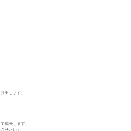
つけ出します。
速で成長します。
長させたい」