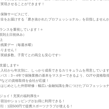
を実現させることができます！
ス保険サービスにて、
安全をお届けする「磨き抜かれたプロフェッショナル」を目指しません
ランスを重視しています！⭐
原則土日祝休み）
上
ー残業デー（毎週水曜）
ありません！
得実績多数。子育てとの両立も安心です✨
支援します⭐
：入社から年次別に、しっかり成長できるカリキュラムを用意しています
パス：3～4年で保険業務の基本をマスターできるよう、OJTや資格取
Pなどの資格取得を会社が応援！
をはじめとした外部研修：幅広い金融知識を身につけたプロフェッショ
ジョイ！充実の福利厚生⭐
：宿泊やショッピングがお得に利用できる！
引：1回500円で提携スポーツクラブが使える！