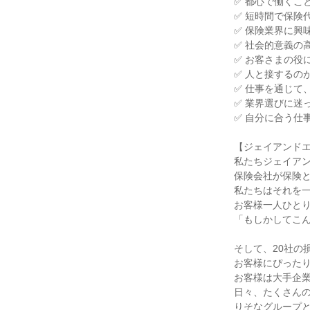
✅ 都心で働くこ
✅ 短時間で保険
✅ 保険業界に興
✅ 社会的意義の
✅ お客さまの役
✅ 人と接するの
✅ 仕事を通じて
✅ 業界選びに迷
✅ 自分に合う仕
【ジェイアンド
私たちジェイア
保険会社が保険
私たちはそれを
お客様一人ひと
「もしかしてこ
そして、20社の
お客様にぴった
お客様は大手企
日々、たくさん
りそなグループ