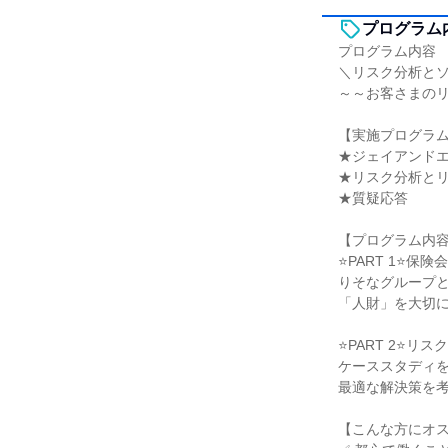
プログラム
プログラム内容
＼リスク分析と
～～お客さまの
【実施プログラム
★ジェイアンド
★リスク分析と
★質疑応答
【プログラム内
⭐PART 1⭐
りそなグループ
「人財」を大切
⭐PART 2⭐
ケーススタディ
最適な解決策を
【こんな方にオ