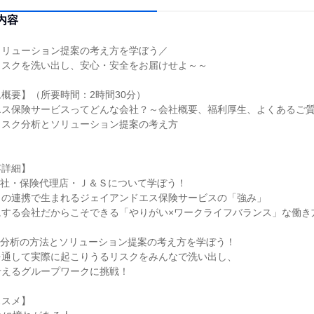
内容
ソリューション提案の考え方を学ぼう／
リスクを洗い出し、安心・安全をお届けせよ～～
概要】（所要時間：2時間30分）
エス保険サービスってどんな会社？～会社概要、福利厚生、よくあるご
リスク分析とソリューション提案の考え方
容詳細】
保険会社・保険代理店・Ｊ＆Ｓについて学ぼう！
との連携で生まれるジェイアンドエス保険サービスの「強み」
にする会社だからこそできる「やりがい×ワークライフバランス」な働き
リスク分析の方法とソリューション提案の考え方を学ぼう！
を通して実際に起こりうるリスクをみんなで洗い出し、
考えるグループワークに挑戦！
ススメ】