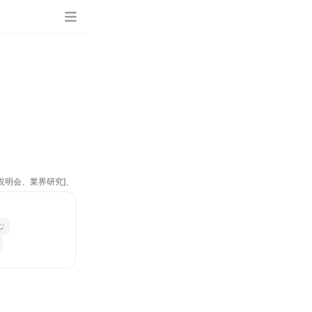
説明会、業界研究]、
む