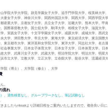
青山学院大学大学院、跡見学園女子大学、追手門学院大学、桜美林大学
、大妻女子大学、神奈川大学、関西外国語大学、関西大学、関西学院大
京都産業大学、京都女子大学、共立女子大学、近畿大学、熊本大学、甲
学、国際基督教大学、国士舘大学、駒澤大学、相模女子大学、滋賀大学
大学、実践女子大学、十文字学園女子大学、成蹊大学、成城大学、西武
中央大学、津田塾大学、帝京大学、東海大学、東京経済大学、東京国際
学、東京都市大学、東洋英和女学院大学、東洋大学、同志社大学、名古
本社会事業大学、日本女子体育大学、日本女子大学、日本体育大学、日
法政大学、武庫川女子大学、武蔵大学、明治学院大学、明治大学、明星
横浜市立大学、立教大学、立正大学、立命館大学、龍谷大学、流通経済
大学院（博士）、大学院（修士）、大学
費
せん。
の流れ
順）、適性検査なし、グループワークなし、筆記試験なし
れ
きましたらriksakより詳細日程をご案内いたしますので、都合良い日