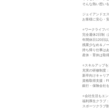
そんな熱い想い
ジェイアンドエ
お客様に安心・
⭐ワークライフバ
完全週休2日制（
年間休日120日以
残業少なめ＆ノ
持ち帰り仕事は
産休・育休は取
⭐スキルアップを
充実の研修制度
新卒向けキャリア
資格取得支援：F
銀行・保険会社
⭐会社生活もエン
福利厚生クラブ
スポーツクラブ割