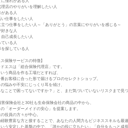
とに憧れがある人
代理店のやりがいを理解したい人
味がある人
高い仕事をしたい人
に立つ仕事をしたい人～「ありがとう」の言葉にやりがいを感じる～
が好きな人
、自己成長したい人
っている人
事を探している人
エス保険サービスの特徴】
ンドエスは「総合保険代理店」です。
という商品を作る工場だとすれば、
一番お客様に合った形で届けるプロのセレクトショップ。
りの悩みや不安にじっくり耳を傾け、
んなことで困ってないですか？」と、まだ気づいていないリスクまで見
損害保険会社と30社も生命保険会社の商品の中から、
りの「オーダーメイドの安心」を提案します。
業の役員の方々が中心。
の経験豊富な方と接することで、あなたの人間力もビジネススキルも最
という安定した基盤の中で、「誰かの役に立ちたい」「自分をもっと成