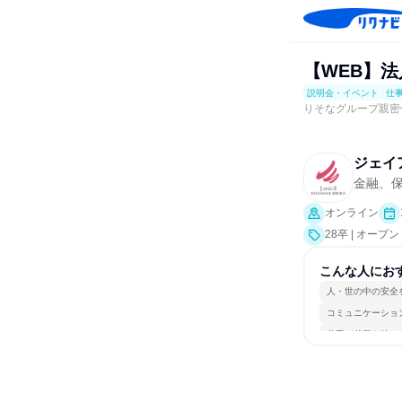
【WEB】
説明会・イベント
仕
りそなグループ親密
ジェイ
金融、
オンライン
28卒 | オ
仕事体験）
こんな人にお
人・世の中の安全
コミュニケーショ
若手が裁量を持て