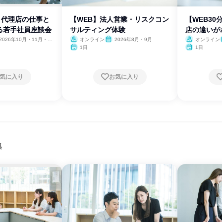
分】代理店の仕事と
【WEB】法人営業・リスクコン
【WEB3
る若手社員座談会
サルティング体験
店の違いが
2026年10月・11月・12
オンライン
2026年8月・9月
オンライン
1日
1日
気に入り
お気に入り
集