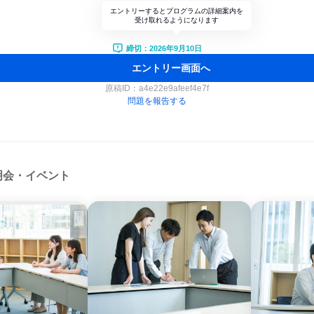
エントリーするとプログラムの詳細案内を
受け取れるようになります
締切：2026年9月10日
エントリー画面へ
原稿ID：
a4e22e9afeef4e7f
問題を報告する
明会・イベント