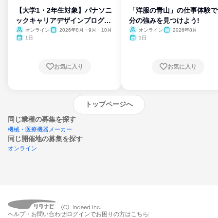
【大学1・2年生対象】パナソニ
「洋服の青山」の仕事体験で
ックキャリアデザインプログラ
分の強みを見つけよう!
ム
オンライン
2026年8月・9月・10月
オンライン
2026年8月
1日
1日
お気に入り
お気に入り
トップページへ
同じ業種の募集を探す
機械・医療機器メーカー
同じ開催地の募集を探す
オンライン
エントリーするとプログラムの詳細案内を
ヘルプ・お問い合わせ
ログインでお困りの方はこちら
受け取れるようになります