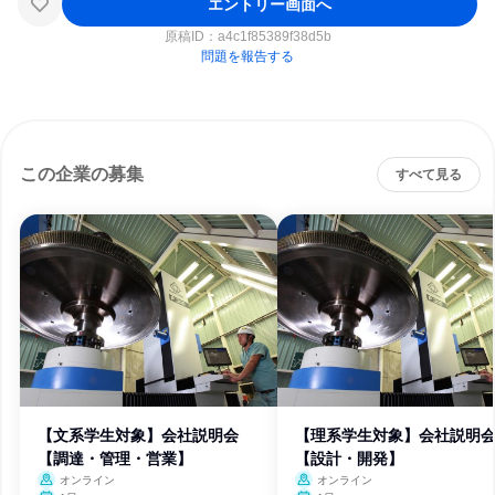
エントリー画面へ
原稿ID：
a4c1f85389f38d5b
問題を報告する
この企業の募集
すべて見る
【文系学生対象】会社説明会
【理系学生対象】会社説明
【調達・管理・営業】
【設計・開発】
オンライン
オンライン