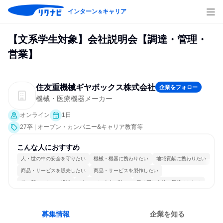
インターン
キャリア
＆
【文系学生対象】会社説明会【調達・管理・
営業】
住友重機械ギヤボックス株式会社
企業をフォロー
機械・医療機器メーカー
オンライン
1日
27卒 | オープン・カンパニー&キャリア教育等
こんな人におすすめ
人・世の中の安全を守りたい
機械・機器に携わりたい
地域貢献に携わりたい
商品・サービスを販売したい
商品・サービスを製作したい
常に新しいものに挑戦
グローバル志向が強い
長く同じ会社に居続けられる
一つの専門分野を極める
若手が裁量を持てる環境
募集情報
企業を知る