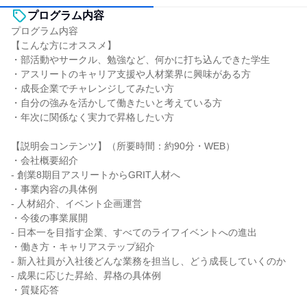
プログラム内容
プログラム内容
【こんな方にオススメ】
・部活動やサークル、勉強など、何かに打ち込んできた学生
・アスリートのキャリア支援や人材業界に興味がある方
・成長企業でチャレンジしてみたい方
・自分の強みを活かして働きたいと考えている方
・年次に関係なく実力で昇格したい方
【説明会コンテンツ】（所要時間：約90分・WEB）
・会社概要紹介
- 創業8期目アスリートからGRIT人材へ
・事業内容の具体例
‐ 人材紹介、イベント企画運営
・今後の事業展開
‐ 日本一を目指す企業、すべてのライフイベントへの進出
・働き方・キャリアステップ紹介
- 新入社員が入社後どんな業務を担当し、どう成長していくのか
- 成果に応じた昇給、昇格の具体例
・質疑応答