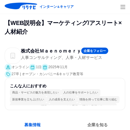
インターン
キャリア
＆
【WEB説明会】マーケティング/アスリート×
人材紹介
株式会社Ｍａｅｎｏｍｅｒｙ
企業をフォロー
人事コンサルティング、人事・人材サービス
オンライン
1日
2025年11月
27卒 | オープン・カンパニー&キャリア教育等
こんな人におすすめ
商品・サービスの魅力を表現したい
人の仕事をサポートしたい
新規事業を立ち上げたい
人の成長を支えたい
情熱を持って仕事に取り組む
コミュニケーションが活発
チームワークを重視
明確な目標を追いかける
若手が裁量を持てる環境
人とたくさん会話する
募集情報
企業を知る