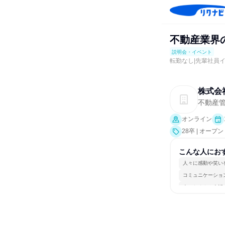
不動産業界
説明会・イベント
転勤なし|先輩社員
株式会
不動産
オンライン
28卒 | オー
こんな人にお
人々に感動や笑い
コミュニケーショ
人とたくさん会話