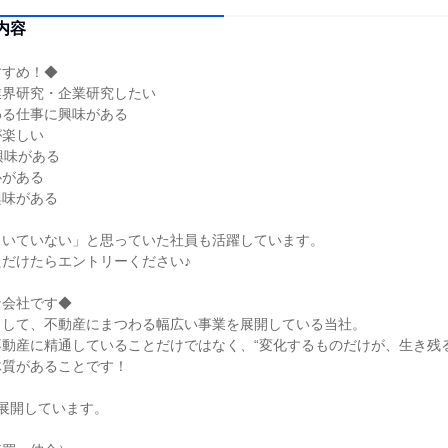
内容
すすめ！◆
業界研究・企業研究したい
わる仕事に興味がある
が楽しい
興味がある
心がある
興味がある
向いていない」と思っていた社員も活躍しています。
だけたらエントリーください♪
な会社です◆
として、不動産にまつわる幅広い事業を展開している当社。
動産に精通していることだけではなく、“変化するものだけが、生き残
体質があることです！
展開しています。