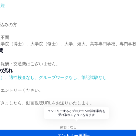
歓迎
】
見込みの方
理不問
大学院（博士）、大学院（修士）、大学、短大、高等専門学校、専門学
費
、報酬・交通費はございません。
の流れ
順）、適性検査なし、グループワークなし、筆記試験なし
れ
らエントリーください。
きましたら、動画視聴URLをお送りいたします。
エントリーするとプログラムの詳細案内を
受け取れるようになります
締切：なし
エントリー画面へ