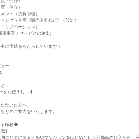
売買・仲介）
売買・仲介）
ジメント（賃貸管理）
ティング（企画《競売入札代行》・設計）
築・リノベーション）
新規事業・サービスの創出)
の中に価値をもたらしています！
ビュー
れ
など
ーをお伝えします。
いただいた方へ、
学などのご案内をいたします。
きる職種◆
業職】
都圏エリアにあるビルやマンションをはじめとした不動産の仕入から、