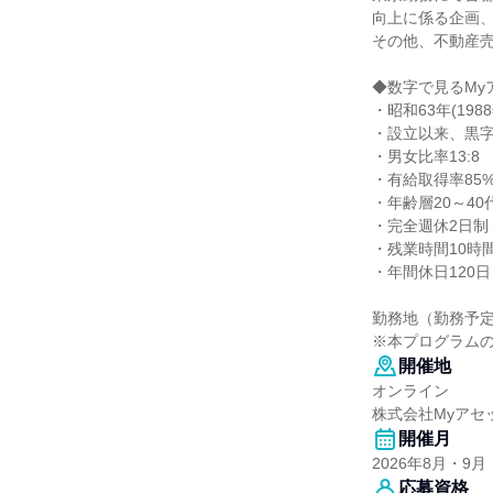
向上に係る企画
その他、不動産
◆数字で見るMy
・昭和63年(198
・設立以来、黒字経
・男女比率13:8
・有給取得率85
・年齢層20～40
・完全週休2日制
・残業時間10時間
・年間休日120日
勤務地（勤務予
※本プログラム
開催地
オンライン
株式会社Myアセ
開催月
2026年8月・9月
応募資格