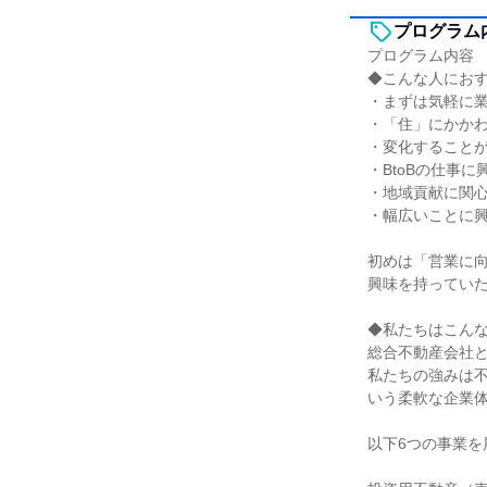
プログラム
プログラム内容
◆こんな人にお
・まずは気軽に
・「住」にかか
・変化すること
・BtoBの仕事に
・地域貢献に関
・幅広いことに
初めは「営業に
興味を持っていた
◆私たちはこん
総合不動産会社
私たちの強みは不
いう柔軟な企業
以下6つの事業を