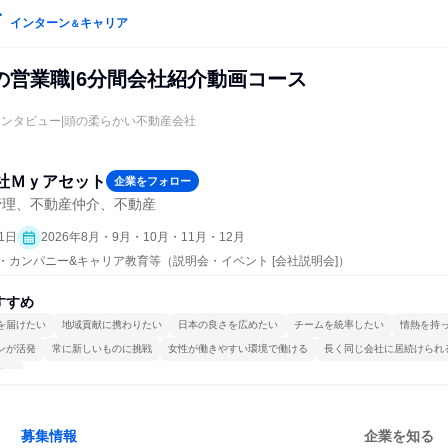
インターン
キャリア
＆
の営業職|6分間会社紹介動画コース
インタビュー|頭の柔らかい不動産会社
社Ｍｙアセット
企業をフォロー
管理、不動産仲介、不動産
1日
2026年8月・9月・10月・11月・12月
プン・カンパニー&キャリア教育等（説明会・イベント [会社説明会]）
すすめ
を届けたい
地域貢献に携わりたい
日本の良さを広めたい
チームを統率したい
情熱を持
ンが活発
常に新しいものに挑戦
女性が働きやすい環境で働ける
長く同じ会社に居続けられ
する
募集情報
企業を知る