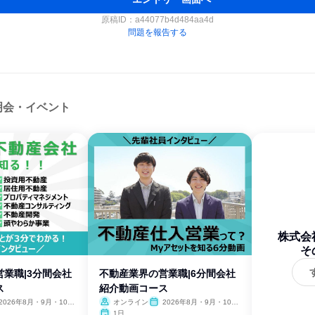
原稿ID：
a44077b4d484aa4d
問題を報告する
明会・イベント
株式会
そ
業職|3分間会社
不動産業界の営業職|6分間会社
ス
紹介動画コース
2026年8月・9月・10
オンライン
2026年8月・9月・10
11月・12月
月・11月・12月
1日