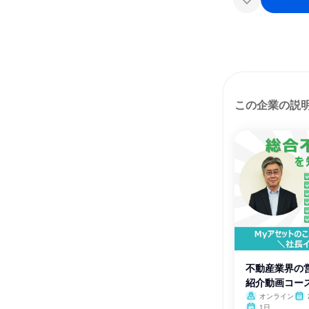
この企業の説
不動産業界の営
紹介動画コー
オンライン
月・
1日