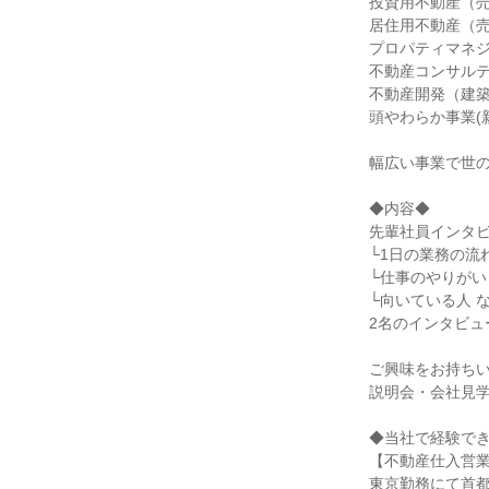
投資用不動産（
居住用不動産（
プロパティマネ
不動産コンサル
不動産開発（建
頭やわらか事業(
幅広い事業で世
◆内容◆
先輩社員インタ
└1日の業務の流
└仕事のやりがい
└向いている人 
2名のインタビュ
ご興味をお持ち
説明会・会社見
◆当社で経験で
【不動産仕入営
東京勤務にて首