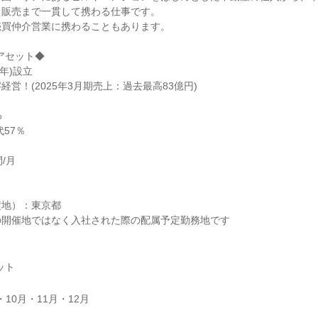
、販売まで一貫して携わる仕事です。
売買仲介営業に携わることもあります。
アセット◆
8年)設立
営！(2025年3月期売上：過去最高83億円)
%
代57％
/月
定地）：東京都
の開催地ではなく入社された際の配属予定勤務地です
ット
・10月・11月・12月