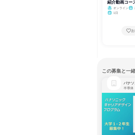
紹介動画コー
オンライン
月・
1日
お
この募集と一
パナソ
半導体