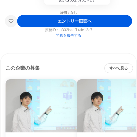
受け取れるようになります
締切：なし
エントリー画面へ
原稿ID：
a332baef14de13c7
問題を報告する
この企業の募集
すべて見る