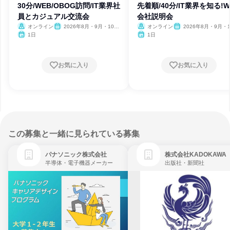
30分/WEB/OBOG訪問/IT業界社
先着順/40分/IT業界を知る!W
員とカジュアル交流会
会社説明会
オンライン
2026年8月・9月・10
オンライン
2026年8月・9月・1
月・11月・12月
月・11月・12月
1日
1日
お気に入り
お気に入り
この募集と一緒に見られている募集
パナソニック株式会社
株式会社KADOKAWA
半導体・電子機器メーカー
出版社・新聞社