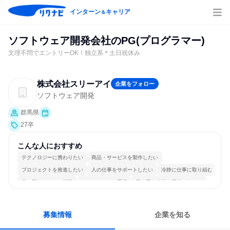
インターン
キャリア
＆
ソフトウェア開発会社のPG(プログラマー)
文理不問でエントリーOK！独立系＊土日祝休み
株式会社スリーアイ
企業をフォロー
ソフトウェア開発
群馬県
27卒
こんな人におすすめ
テクノロジーに携わりたい
商品・サービスを製作したい
プロジェクトを推進したい
人の仕事をサポートしたい
冷静に仕事に取り組む
常に新しいものに挑戦
チームワークを重視
長く同じ会社に居続けられる
一つの専門分野を極める
人とたくさん会話する
募集情報
企業を知る