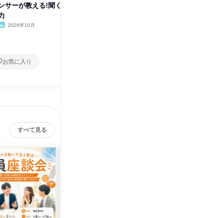
ンサーが教える!聞く
技術で地域を豊かに!技術×企画
力
体験コース
2026年10月
栃木県
2026年8月・9月
1日
お気に入り
お気に入り
すべて見る