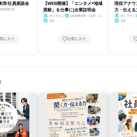
解消!社員座談会
【WEB開催】「エンタメ×地域
現役アナウ
貢献」を仕事に|企業説明会
力・伝える
2026年7月
オンライン
2026年8月・11月・12
オンライン
月
1日
1日
気に入り
お気に入り
集