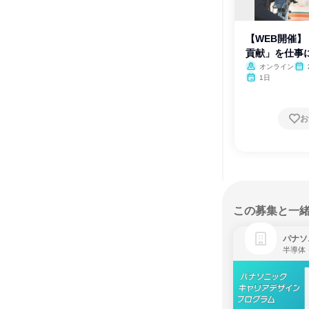
【WEB開催】
貢献」を仕事
オンライン
月
1日
お
この募集と一
パナソ
半導体