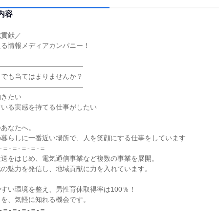
内容
域貢献／
える情報メディアカンパニー！
―――――――――――――
しでも当てはまりませんか？
―――――――――――――
働きたい
ている実感を持てる仕事がしたい
つあなたへ。
の暮らしに一番近い場所で、人を笑顔にする仕事をしています
-＝-＝-＝-＝-＝
放送をはじめ、電気通信事業など複数の事業を展開。
元の魅力を発信し、地域貢献に力を入れています。
！
すい環境を整え、男性育休取得率は100％！
力を、気軽に知れる機会です。
-＝-＝-＝-＝-＝