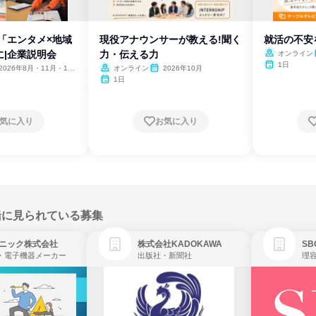
「エンタメ×地域
現役アナウンサーが教える!聞く
就活の不安
に|企業説明会
力・伝える力
オンライン
1日
2026年8月・11月・12
オンライン
2026年10月
1日
気に入り
お気に入り
緒に見られている募集
ニック株式会社
株式会社KADOKAWA
・電子機器メーカー
出版社・新聞社