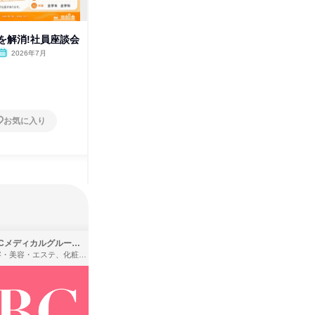
を解消!社員座談会
【5days】地域メディア仕事体
技術で地
験プログラム
体験コー
2026年7月
栃木県
2026年8月・9月
栃木県
5日～10日
1日
お気に入り
お気に入り
SBCメディカルグループ株式会社
株式会社バンダイ
理容・美容・エステ、化粧品・理美容用品小売、医療・病院
アパレル・繊維・スポーツメーカー、製造・メーカー、ゲーム制作・販売