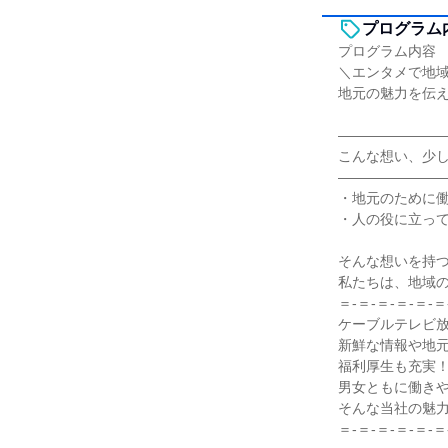
プログラム
プログラム内容
＼エンタメで地
地元の魅力を伝
―――――――
こんな想い、少
―――――――
・地元のために
・人の役に立っ
そんな想いを持
私たちは、地域
＝-＝-＝-＝-＝-＝
ケーブルテレビ
新鮮な情報や地
福利厚生も充実
男女ともに働きや
そんな当社の魅
＝-＝-＝-＝-＝-＝