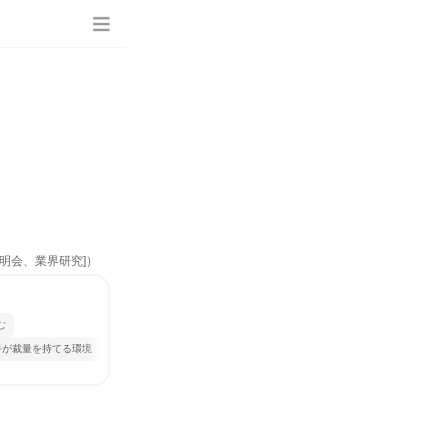
説明会、業界研究]）
む
手が裁量を持てる環境