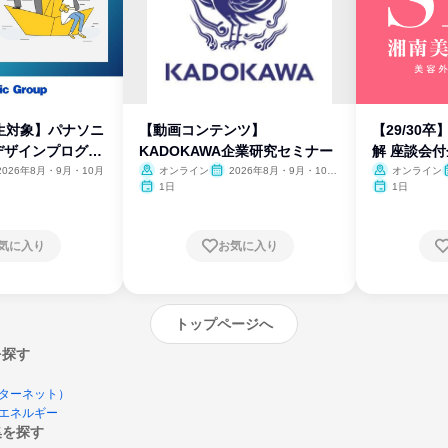
生対象】パナソニ
【動画コンテンツ】
【29/30
デザインプログラ
KADOKAWA企業研究セミナー
解 座談会
2026年8月・9月・10月
オンライン
2026年8月・9月・10
オンライン
月・11月・12月
1日
1日
気に入り
お気に入り
トップページへ
を探す
ターネット）
エネルギー
集を探す