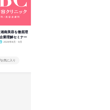
卒】湘南美容を徹底理
人事の心を動かす「自己表現」
「洋服の
付企業理解セミナー
の極意/選考官の本音を動画で公
分の強み
開
2026年8月・9月
オンライン
2026年8月・9月・10
オンラ
月・11月・12月
1日
1日
お気に入り
お気に入り