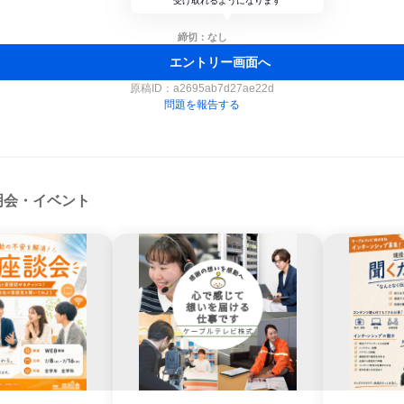
受け取れるようになります
締切：なし
エントリー画面へ
原稿ID：
a2695ab7d27ae22d
問題を報告する
明会・イベント