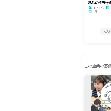
就活の不安を
オンライン
1日
お
この企業の募