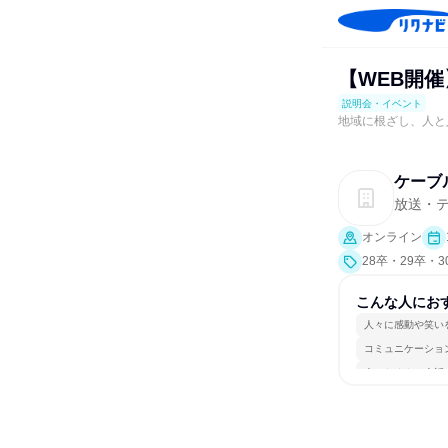
【WEB開
説明会・イベント
地域に根ざし、人と
ケーブ
放送・
オンライン
28卒・29卒・
こんな人にお
人々に感動や笑い
コミュニケーショ
人とたくさん会話