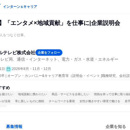
インターン
キャリア
＆
催】「エンタメ×地域貢献」を仕事に|企業説明会
人をつなぐ仕事。
ルテレビ株式会社
企業をフォロー
テレビ局、通信・インターネット、電力・ガス・水道・エネルギー
1日
2026年8月・11月・12月
30卒 | オープン・カンパニー&キャリア教育等（説明会・イベント [職種研究、会社
すすめ
を届けたい
地域貢献に携わりたい
商品・サービスを企画したい
情熱を持って仕事に取り組
ンが活発
常に新しいものに挑戦
チームワークを重視
女性が働きやすい環境で働ける
若
する
募集情報
企業を知る