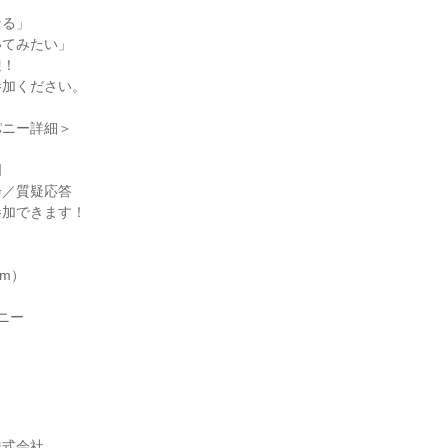
なる」
いてみたい」
迎！
参加ください。
パニー詳細＞
明
会／質疑応答
参加できます！
om）
ニー
株式会社