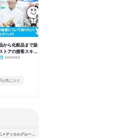
品から化粧品まで扱
【WEB】若手から本部社員ま
WEB【
ストアの接客スキル
で!先輩社員座談会
児グッズ
2026年8月
オンライン
2026年8月・9月
オンラ
1日
1日
お気に入り
お気に入り
SBCメディカルグループ株式会社
株式会社バンダイ