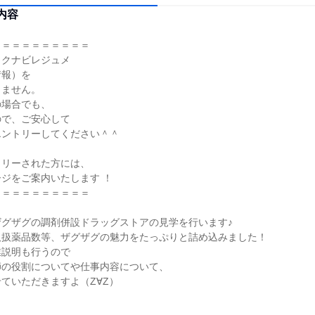
内容
＝＝＝＝＝＝＝＝＝＝
リクナビレジュメ
情報）を
しません。
の場合でも、
ので、ご安心して
エントリーしてください＾＾
トリーされた方には、
ジをご案内いたします ！
＝＝＝＝＝＝＝＝＝＝
ザグザグの調剤併設ドラッグストアの見学を行います♪
取扱薬品数等、ザグザグの魅力をたっぷりと詰め込みました！
業説明も行うので
師の役割についてや仕事内容について、
ていただきますよ（Z∀Z）