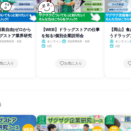
服装自由|ゼロから
【WEB】ドラッグストアの仕事
【岡山】食
ッグストア業界研究
を知る!個別企業説明会
うドラッグ
講座
2026年8月・9月
オンライン
2026年8月・9月
オンライン
1日
1日
気に入り
お気に入り
集