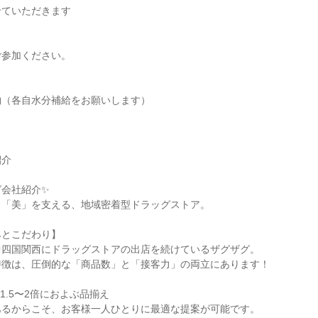
せていただきます
ご参加ください。
物（各自水分補給をお願いします）
】
紹介
会社紹介✨️
と「美」を支える、地域密着型ドラッグストア。
みとこだわり】
中四国関西にドラッグストアの出店を続けているザグザグ。
特徴は、圧倒的な「商品数」と「接客力」の両立にあります！
1.5〜2倍におよぶ品揃え
あるからこそ、お客様一人ひとりに最適な提案が可能です。