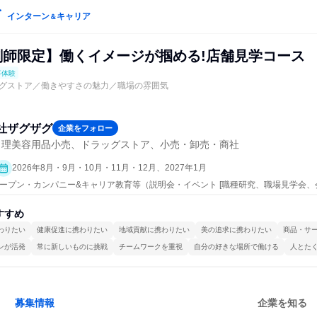
インターン
キャリア
＆
薬剤師限定】働くイメージが掴める!店舗見学コース
事体験
グストア／働きやすさの魅力／職場の雰囲気
社ザグザグ
企業をフォロー
・理美容用品小売、ドラッグストア、小売・卸売・商社
2026年8月・9月・10月・11月・12月、2027年1月
| オープン・カンパニー&キャリア教育等（説明会・イベント [職種研究、職場見学会
すすめ
わりたい
健康促進に携わりたい
地域貢献に携わりたい
美の追求に携わりたい
商品・サ
ンが活発
常に新しいものに挑戦
チームワークを重視
自分の好きな場所で働ける
人とた
募集情報
企業を知る