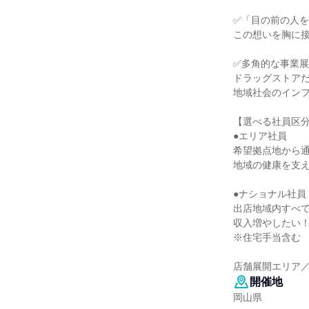
✅️「目の前の人
この想いを胸に
✅️多角的な事業
ドラッグストア
地域社会のイン
【選べる社員区
●エリア社員
希望拠点地から
地域の健康を支
●ナショナル社員 
出店地域内すべ
収入増やしたい
※住宅手当含む
店舗展開エリア
開催地
岡山県