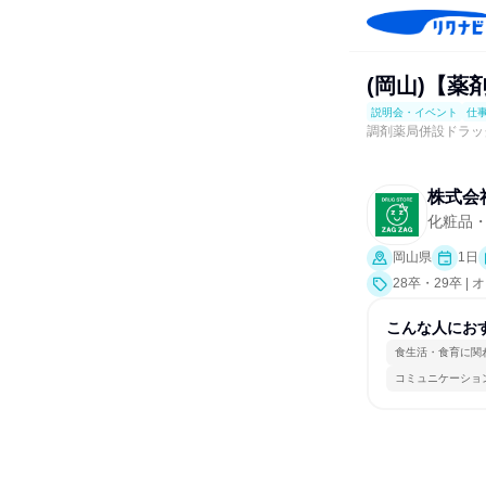
(岡山)【
説明会・イベント
仕
調剤薬局併設ドラッ
株式会
化粧品
岡山県
1日
28卒・29卒 
験）
こんな人にお
食生活・食育に関
コミュニケーショ