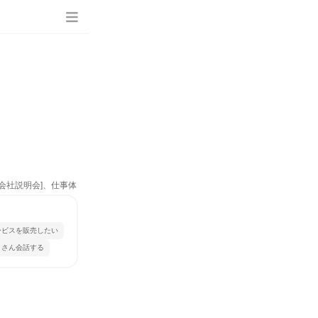
、会社説明会]、仕事体
ービスを販売したい
くさん会話する