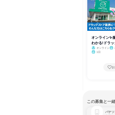
オンライン✨
わかる!ドラ
オンライン
1日
お
この募集と一
パナソ