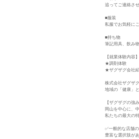
追ってご連絡さ
■服装
私服でお気軽に
■持ち物
筆記用具、飲み
【就業体験内容
★調剤体験
★ザグザグ会社
株式会社ザグザグ
地域の「健康」
【ザグザグの強
岡山を中心に、
私たちの最大の
✅️一般的な店舗の
豊富な選択肢が