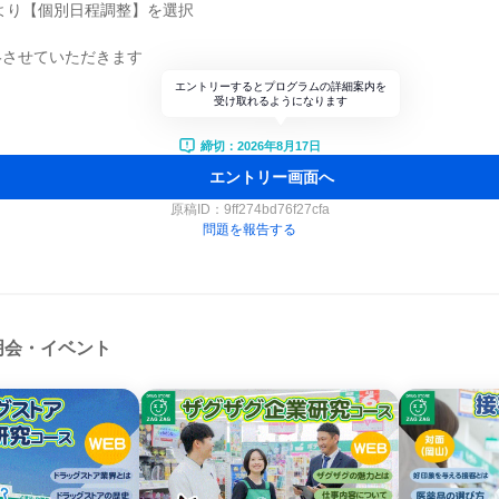
ームより【個別日程調整】を選択
絡させていただきます
エントリーするとプログラムの詳細案内を
受け取れるようになります
締切：2026年8月17日
エントリー画面へ
原稿ID：
9ff274bd76f27cfa
問題を報告する
明会・イベント