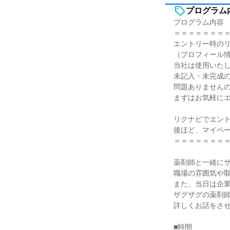
プログラム
プログラム内容
＝＝＝＝＝＝＝
エントリー時の
（プロフィール
当社は使用いた
未記入・未完成
問題ありません
まずはお気軽に
リクナビでエン
後ほど、マイペー
＝＝＝＝＝＝＝
薬剤師と一緒に
職場の雰囲気や
また、当日は企
ザグザグの薬剤
詳しくお話をさせ
■時間