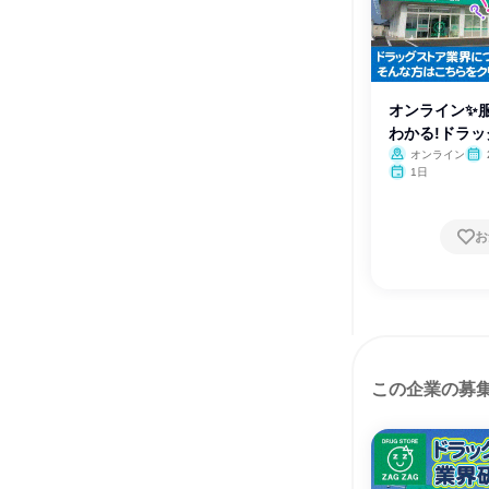
オンライン✨
わかる!ドラ
オンライン
1日
お
この企業の募