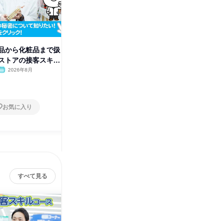
品から化粧品まで扱
【WEB】若手から本部社員ま
(WEB
ストアの接客スキル
で!先輩社員座談会
ージが掴
2026年8月
オンライン
2026年8月・9月
オンラ
1日
1日
お気に入り
お気に入り
すべて見る