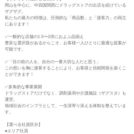
岡山を中心に、中四国関西にドラッグストアの出店を続けている
ザグザグ。
私たちの最大の特徴は、圧倒的な「商品数」と「接客力」の両立
にあります！
✅️一般的な店舗の1.5〜2倍におよぶ品揃え
豊富な選択肢があるからこそ、お客様一人ひとりに最適な提案が
可能です。
✅️「目の前の人を、自分の一番大切な人だと思う」
この想いを胸に接客することにより、お客様と信頼関係を築くこ
とができます！
✅️多角的な事業展開
ドラッグストアだけでなく、調剤薬局や介護施設（ザグスタ）も
運営。
地域社会のインフラとして、一生涯寄り添える体制を整えていま
す。
【選べる社員区分】
●エリア社員