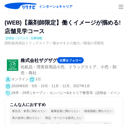
インターン
キャリア
＆
(WEB)【薬剤師限定】働くイメージが掴める!
店舗見学コース
説明会・イベント
仕事体験
調剤薬局併設ドラッグストア／働きやすさの魅力／職場の雰囲気
株式会社ザグザグ
企業をフォロー
化粧品・理美容用品小売、ドラッグストア、小売・卸
売・商社
オンライン
1日
2026年8月・9月・10月・11月・12月、2027年1月
28卒・29卒 | オープン・カンパニー&キャリア教育等（説明会・イベン
ト [職種研究、職場見学会、会社説明会]、仕事体験）
こんな人におすすめ
食生活・食育に関わりたい
健康促進に携わりたい
地域貢献に携わりたい
美の追求に携わりたい
商品・サービスを販売したい
コミュニケーションが活発
常に新しいものに挑戦
チームワークを重視