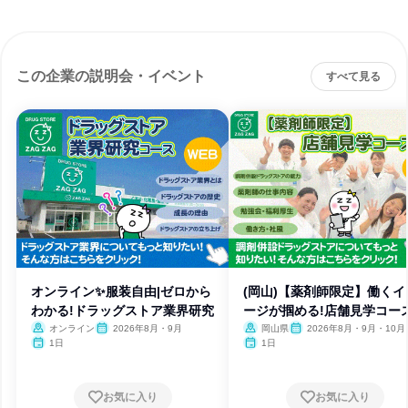
この企業の説明会・イベント
すべて見る
オンライン✨服装自由|ゼロから
(岡山)【薬剤師限定】働くイ
わかる!ドラッグストア業界研究
ージが掴める!店舗見学コー
オンライン
2026年8月・9月
岡山県
2026年8月・9月・10月
月・12月、2027年1月
1日
1日
お気に入り
お気に入り