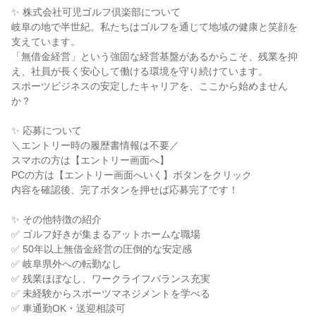
✨ 株式会社可児ゴルフ倶楽部について
岐阜の地で半世紀。私たちはゴルフを通じて地域の健康と笑顔を
支えています。
「無借金経営」という強固な経営基盤があるからこそ、残業を抑
え、社員が長く安心して働ける環境を守り続けています。
スポーツビジネスの安定したキャリアを、ここから始めません
か？
✨ 応募について
＼エントリー時の履歴書情報は不要／
スマホの方は【エントリー画面へ】
PCの方は【エントリー画面へいく】ボタンをクリック
内容を確認後、完了ボタンを押せば応募完了です！
✨ その他特徴の紹介
✅ ゴルフ好きが集まるアットホームな職場
✅ 50年以上無借金経営の圧倒的な安定感
✅ 岐阜県外への転勤なし
✅ 残業ほぼなし、ワークライフバランス充実
✅ 未経験からスポーツマネジメントを学べる
✅ 車通勤OK・送迎相談可