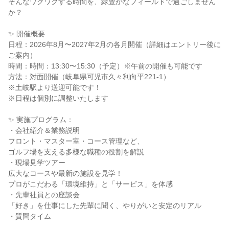
そんなワクワクする時間を、緑豊かなフィールドで過ごしません
か？
✨ 開催概要
日程：2026年8月〜2027年2月の各月開催（詳細はエントリー後に
ご案内）
時間：時間：13:30〜15:30（予定）※午前の開催も可能です
方法：対面開催（岐阜県可児市久々利向平221-1）
※土岐駅より送迎可能です！
※日程は個別に調整いたします
✨ 実施プログラム：
・会社紹介＆業務説明
フロント・マスター室・コース管理など、
ゴルフ場を支える多様な職種の役割を解説
・現場見学ツアー
広大なコースや最新の施設を見学！
プロがこだわる「環境維持」と「サービス」を体感
・先輩社員との座談会
「好き」を仕事にした先輩に聞く、やりがいと安定のリアル
・質問タイム