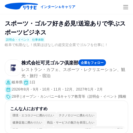
インターン
キャリア
＆
スポーツ・ゴルフ好き必見!送迎ありで学ぶス
ポーツビジネス
説明会・イベント
仕事体験
岐阜で転勤なし！残業ほぼなしの超安定企業でゴルフを仕事に！
株式会社可児ゴルフ倶楽部
企業をフォロー
レストラン・カフェ、スポーツ・レクリエーション、観
光・旅行・宿泊
岐阜県
1日
2026年8月・9月・10月・11月・12月、2027年1月・2月
28卒 | オープン・カンパニー&キャリア教育等（説明会・イベント [職種
研究、職場見学会、社員交流会、就活サポート、会社説明会、業界研
究]、仕事体験）
こんな人におすすめ
環境・エコロジーに携わりたい
テクノロジーに携わりたい
健康促進に携わりたい
商品・サービスの魅力を表現したい
商品・サービスを企画したい
コミュニケーションが活発
チームワークを重視