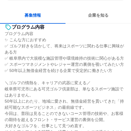
長く同じ会社に居続けられる
若手が裁量を持てる環境
人とたくさん会話する
募集情報
企業を知る
プログラム内容
プログラム内容
✨ こんな方におすすめ
✅ ゴルフ好きを活かして、将来はスポーツに関わる仕事に興味が
ある方
✅ 岐阜県内で大規模な施設管理や環境維持の技術に関心がある方
✅ スポーツマネジメントやレジャー運営の裏側を覗いてみたい方
✅ 50年以上無借金経営を続ける企業で安定的に働きたい方
＼ゴルフの情熱を、キャリアの武器に変える／
岐阜県可児市にある可児ゴルフ倶楽部は、単なるスポーツ施設で
はありません。
50年以上にわたり、地域に愛され、無借金経営を貫いてきた「持
続可能なスポーツビジネス」の最前線です。
今回は、普段は見ることのできないコース管理の技術や、お客様
の期待を超えるフロント・サービス運営の裏側を公開。
大好きなゴルフを、仕事として見つめ直す。