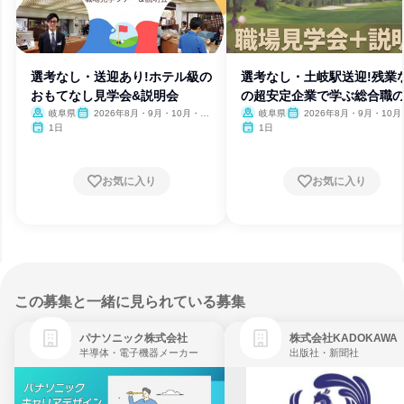
選考なし・送迎あり!ホテル級の
選考なし・土岐駅送迎!残業
おもてなし見学会&説明会
の超安定企業で学ぶ総合職
事
岐阜県
2026年8月・9月・10月・11
岐阜県
2026年8月・9月・10月
月・12月、2027年1月・2月
月・12月、2027年1月・2月
1日
1日
お気に入り
お気に入り
この募集と一緒に見られている募集
パナソニック株式会社
株式会社KADOKAWA
半導体・電子機器メーカー
出版社・新聞社