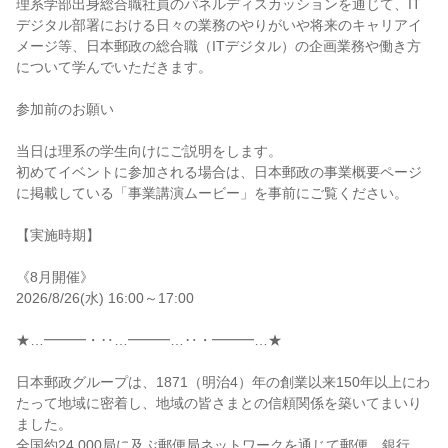
理系学部出身総合職社員のパネルディスカッションを通じて、IT
デジタル部署における日々の業務のやりがいや将来のキャリアイ
メージ等、日本郵政の総合職（ITデジタル）の企画業務や働き方
について学んでいただきます。
参加前のお願い
当日は理系の学生向けにご説明をします。
初めてイベントに参加される場合は、日本郵政の事業概要ページ
に掲載している「事業講演ムービー」を事前にご覧ください。
【実施時期】
《8月開催》
2026/8/26(水) 16:00～17:00
★…━━━・‥…━━━…‥・━━━…★
日本郵政グループは、1871（明治4）年の創業以来150年以上にわ
たって地域に密着し、地域の皆さまとの信頼関係を築いてまいり
ました。
全国約24,000局に及ぶ郵便局ネットワークを通じて郵便、銀行、