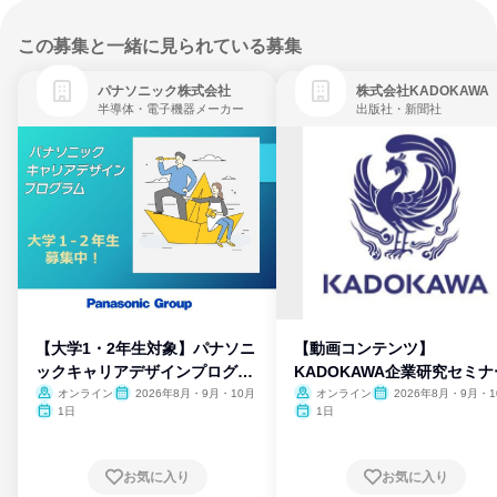
この募集と一緒に見られている募集
パナソニック株式会社
株式会社KADOKAWA
半導体・電子機器メーカー
出版社・新聞社
【大学1・2年生対象】パナソニ
【動画コンテンツ】
ックキャリアデザインプログラ
KADOKAWA企業研究セミナ
ム
オンライン
2026年8月・9月・10月
オンライン
2026年8月・9月・1
月・11月・12月
1日
1日
お気に入り
お気に入り