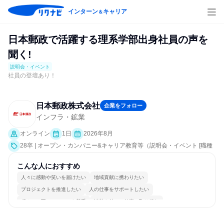
インターン
キャリア
＆
日本郵政で活躍する理系学部出身社員の声を
聞く!
説明会・イベント
社員の登壇あり！
日本郵政株式会社
企業をフォロー
インフラ・鉱業
オンライン
1日
2026年8月
28卒 | オープン・カンパニー&キャリア教育等（説明会・イベント [職種
研究、社員交流会、会社説明会、業界研究]）
こんな人におすすめ
人々に感動や笑いを届けたい
地域貢献に携わりたい
プロジェクトを推進したい
人の仕事をサポートしたい
穏やかで互いのペースを尊重
情熱を持って仕事に取り組む
女性が働きやすい環境で働ける
長く同じ会社に居続けられる