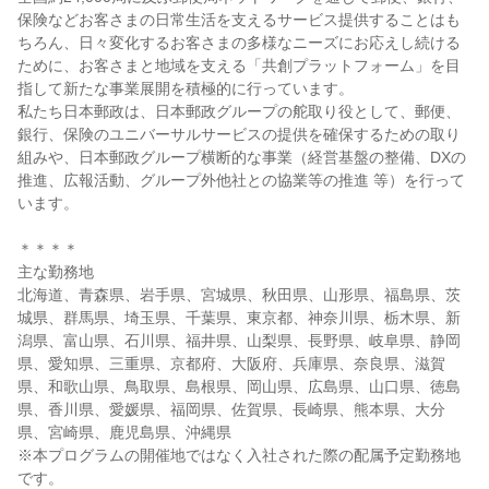
保険などお客さまの日常生活を支えるサービス提供することはも
ちろん、日々変化するお客さまの多様なニーズにお応えし続ける
ために、お客さまと地域を支える「共創プラットフォーム」を目
指して新たな事業展開を積極的に行っています。
私たち日本郵政は、日本郵政グループの舵取り役として、郵便、
銀行、保険のユニバーサルサービスの提供を確保するための取り
組みや、日本郵政グループ横断的な事業（経営基盤の整備、DXの
推進、広報活動、グループ外他社との協業等の推進 等）を行って
います。
＊＊＊＊
主な勤務地
北海道、青森県、岩手県、宮城県、秋田県、山形県、福島県、茨
城県、群馬県、埼玉県、千葉県、東京都、神奈川県、栃木県、新
潟県、富山県、石川県、福井県、山梨県、長野県、岐阜県、静岡
県、愛知県、三重県、京都府、大阪府、兵庫県、奈良県、滋賀
県、和歌山県、鳥取県、島根県、岡山県、広島県、山口県、徳島
県、香川県、愛媛県、福岡県、佐賀県、長崎県、熊本県、大分
県、宮崎県、鹿児島県、沖縄県
※本プログラムの開催地ではなく入社された際の配属予定勤務地
です。