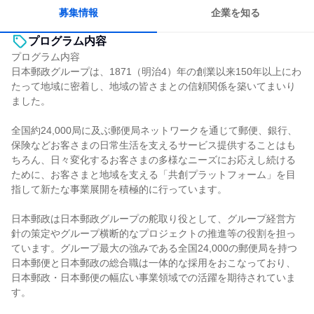
多様な職種の人と関われる
人とたくさん会話する
募集情報
企業を知る
プログラム内容
プログラム内容
日本郵政グループは、1871（明治4）年の創業以来150年以上にわ
たって地域に密着し、地域の皆さまとの信頼関係を築いてまいり
ました。
全国約24,000局に及ぶ郵便局ネットワークを通じて郵便、銀行、
保険などお客さまの日常生活を支えるサービス提供することはも
ちろん、日々変化するお客さまの多様なニーズにお応えし続ける
ために、お客さまと地域を支える「共創プラットフォーム」を目
指して新たな事業展開を積極的に行っています。
日本郵政は日本郵政グループの舵取り役として、グループ経営方
針の策定やグループ横断的なプロジェクトの推進等の役割を担っ
ています。グループ最大の強みである全国24,000の郵便局を持つ
日本郵便と日本郵政の総合職は一体的な採用をおこなっており、
日本郵政・日本郵便の幅広い事業領域での活躍を期待されていま
す。