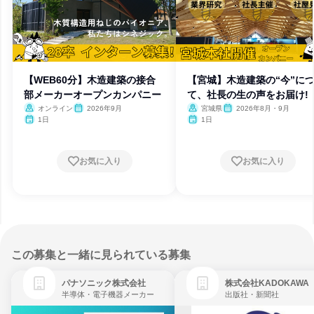
【WEB60分】木造建築の接合
【宮城】木造建築の“今”に
部メーカーオープンカンパニー
て、社長の生の声をお届け!
オンライン
2026年9月
宮城県
2026年8月・9月
1日
1日
お気に入り
お気に入り
この募集と一緒に見られている募集
パナソニック株式会社
株式会社KADOKAWA
半導体・電子機器メーカー
出版社・新聞社