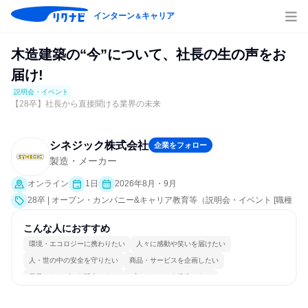
インターン
キャリア
＆
木造建築の“今”について、社長の生の声をお
届け!
説明会・イベント
【28卒】社長から直接聞ける業界の未来
シネジック株式会社
企業をフォロー
製造・メーカー
オンライン
1日
2026年8月・9月
28卒 | オープン・カンパニー&キャリア教育等（説明会・イベント [職種
研究、会社説明会、業界研究]）
こんな人におすすめ
環境・エコロジーに携わりたい
人々に感動や笑いを届けたい
人・世の中の安全を守りたい
商品・サービスを企画したい
商品・サービスを販売したい
プロジェクトを推進したい
情熱を持って仕事に取り組む
コミュニケーションが活発