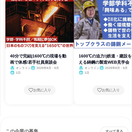
40分で完結|1600℃の現場を動
1600℃の迫力!|鉄道・建設
画で体感!若手社員座談会
える鋳鋼の製造WEB見学会
オンライン
2026年8月・9月
オンライン
2026年8月・9月
1日
1日
お気に入り
お気に入り
この企業の募集
すべて見る