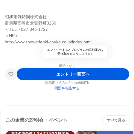
￣￣￣￣￣￣￣￣￣￣￣￣￣￣￣￣￣￣
昭和電気鋳鋼株式会社
群馬県高崎市倉賀野町3250
＜TEL＞027-346-1727
＜HP＞
http://www.showadenki-chuko.co.jp/index.html
エントリーするとプログラムの詳細案内を
受け取れるようになります
締切：なし
エントリー画面へ
原稿ID：
9f2ad8babe8f0f7b
問題を報告する
この企業の説明会・イベント
すべて見る