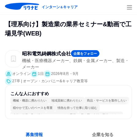
インターン
キャリア
＆
【理系向け】製造業の業界セミナー&動画で工
場見学(WEB)
昭和電気鋳鋼株式会社
企業をフォロー
機械・医療機器メーカー、鉄鋼・金属メーカー、製造・
メーカー
オンライン
1日
2026年8月・9月
27卒 | オープン・カンパニー&キャリア教育等
こんな人におすすめ
機械・機器に携わりたい
地域貢献に携わりたい
商品・サービスを製作したい
穏やかで互いのペースを尊重
情熱を持って仕事に取り組む
冷静に仕事に取り組む
チームワークを重視
長く同じ会社に居続けられる
一つの専門分野を極める
目標に追われず働ける
募集情報
企業を知る