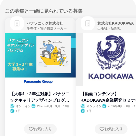
この募集と一緒に見られている募集
パナソニック株式会社
株式会社KADOKAWA
半導体・電子機器メーカー
出版社・新聞社
【大学1・2年生対象】パナソニ
【動画コンテンツ】
ックキャリアデザインプログラ
KADOKAWA企業研究セミナ
ム
オンライン
2026年8月・9月・10月
オンライン
2026年8月・9月・1
月・11月・12月
1日
1日
お気に入り
お気に入り