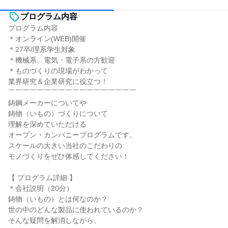
プログラム内容
プログラム内容
＊オンライン(WEB)開催
＊27卒/理系学生対象
＊機械系、電気・電子系の方歓迎
＊ものづくりの現場がわかって
業界研究＆企業研究に役立つ！
￣￣￣￣￣￣￣￣￣￣￣￣￣￣￣￣￣￣
鋳鋼メーカーについてや
鋳物（いもの）づくりについて
理解を深めていただける
オープン・カンパニープログラムです。
スケールの大きい当社のこだわりの
モノづくりをぜひ体感してください！
【 プログラム詳細 】
＊会社説明（20分）
鋳物（いもの）とは何なのか？
世の中のどんな製品に使われているのか？
そんな疑問を解消しながら、