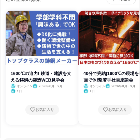
1600℃の迫力!|鉄道・建設を支
40分で完結|1600℃の現場を
える鋳鋼の製造WEB見学会
画で体感!若手社員座談会
オンライン
2026年8月・9月
オンライン
2026年8月・9月
1日
1日
お気に入り
お気に入り