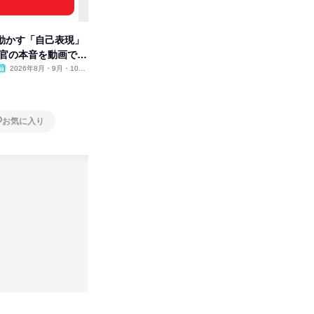
動かす「自己表現」
先着順・選考なし|注文住宅の総
【オンラ
考官の本音を動画で公
合職|会社説明会&社長座談会
業界の裏
明会
2026年8月・9月・10
オンライン
2026年8月・9月
オンラ
月・11月・12月
1日
1日
お気に入り
お気に入り