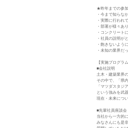
★昨年までの参
・今まで知らな
・実際に行われ
・部署が様々あ
・コンクリート
・社員の説明が
・飽きないよう
・未知の業界だ
【実施プログラ
■会社説明
土木・建築業界
その中で、「県
「マツダスタジ
という強みを武
現在・未来につ
■先輩社員座談会
当社から一方的
みなさんにも是