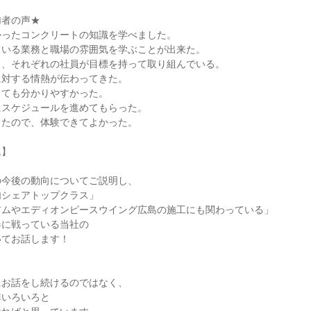
加者の声★
かったコンクリートの知識を学べました。
ている業務と職場の雰囲気を学ぶことが出来た。
り、それぞれの社員が目標を持って取り組んでいる。
に対する情熱が伝わってきた。
とても分かりやすかった。
にスケジュールを進めてもらった。
ったので、体験できてよかった。
ム】
の今後の動向についてご説明し、
内シェアトップクラス」
アムやエディオンピースウイング広島の施工にも関わっている」
器に戦っている当社の
いてお話します！
にお話をし続けるのではなく、
非いろいろと