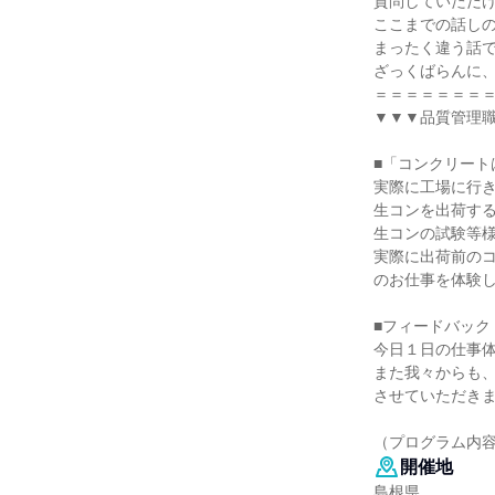
質問していただ
ここまでの話し
まったく違う話で
ざっくばらんに
＝＝＝＝＝＝＝
▼▼▼品質管理
■「コンクリート
実際に工場に行
生コンを出荷す
生コンの試験等
実際に出荷前の
のお仕事を体験
■フィードバック
今日１日の仕事
また我々からも
させていただきま
（プログラム内
開催地
島根県