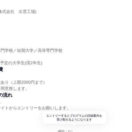
株式会社 出雲工場)
】
専門学校／短期大学／高等専門学校
】
業予定の大学生(現2年生)
費
あり（上限2000円まで）
で用意致します。
の流れ
れ
サイトからエントリーをお願いします。
エントリーするとプログラムの詳細案内を
受け取れるようになります
締切：なし