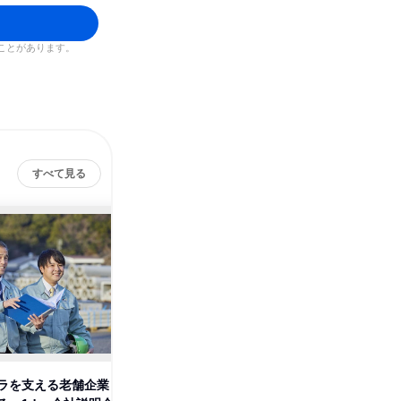
ことがあります。
すべて見る
ラを支える老舗企業
【広島】コンクリートは鮮度が
【設計】