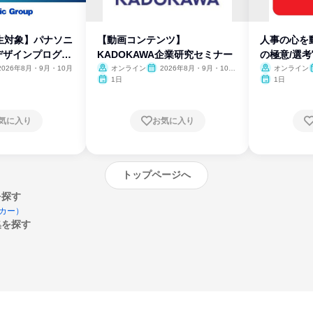
生対象】パナソニ
【動画コンテンツ】
人事の心を
デザインプログラ
KADOKAWA企業研究セミナー
の極意/選
開
2026年8月・9月・10月
オンライン
2026年8月・9月・10
オンライン
月・11月・12月
1日
1日
気に入り
お気に入り
トップページへ
を探す
カー）
集を探す
エントリーするとプログラムの詳細案内を
受け取れるようになります