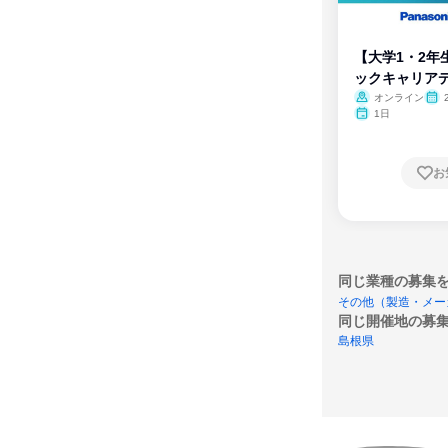
【大学1・2年
ックキャリア
ム
オンライン
1日
お
同じ業種の募集
その他（製造・メー
同じ開催地の募
島根県