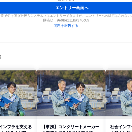
エントリー画面へ
や開始月を過ぎた後もシステム上はエントリーできますが、エントリーへの対応はされない
原稿ID：
9e9be211ba376c69
問題を報告する
集
会インフラを支える
【事務】コンクリートメーカー
社会インフ