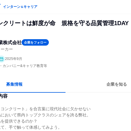
インターン
キャリア
＆
ンクリートは鮮度が命 規格を守る品質管理1DAY
業株式会社
企業をフォロー
メーカー
2025年9月
プン・カンパニー&キャリア教育等
募集情報
企業を知る
内容
もコンクリート」を合言葉に現代社会に欠かせない
品において県内トップクラスのシェアを誇る弊社。
品を提供できるのか？
見て、手で触って体感してみよう。