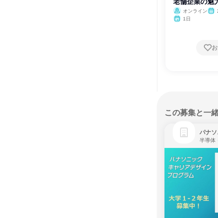
老舗企業の魅
会
オンライン
1日
お
この募集と一
パナソ
半導体