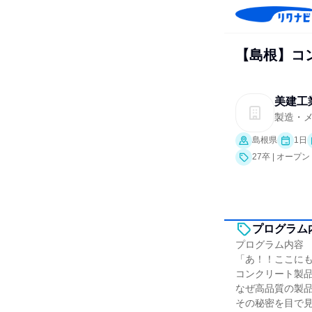
【島根】コ
美建工
製造・
島根県
1日
27卒 | オー
プログラム
プログラム内容
「あ！！ここに
コンクリート製
なぜ高品質の製
その秘密を目で