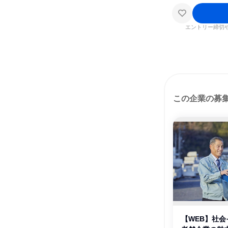
エントリー締切
この企業の募
【WEB】社