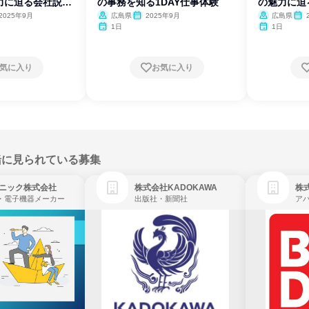
力に迫る会社説明
の事務を知る1DAY仕事体験
の魅力に迫
2025年9月
広島県
2025年9月
広島県
1日
1日
気に入り
お気に入り
緒に見られている募集
ニック株式会社
株式会社KADOKAWA
株
・電子機器メーカー
出版社・新聞社