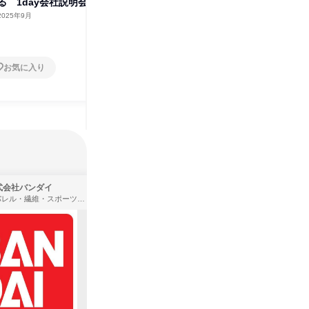
る 1day会社説明会
命 規格を守る品質管理1DAY
知る1D
2025年9月
広島県
2025年9月
広島県
1日
1日
お気に入り
お気に入り
式会社バンダイ
株式会社住まいず
アパレル・繊維・スポーツメーカー、製造・メーカー、ゲーム制作・販売
製造・メーカー、建築設計