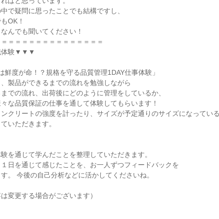
ければと思っています。
の中で疑問に思ったことでも結構ですし、
もOK！
、なんでも聞いてください！
＝＝＝＝＝＝＝＝＝＝＝＝＝＝＝＝
職体験▼▼▼
は鮮度が命！？規格を守る品質管理1DAY仕事体験」
き、製品ができるまでの流れを勉強しながら
るまでの流れ、出荷後にどのように管理をしているか、
様々な品質保証の仕事を通して体験してもらいます！
コンクリートの強度を計ったり、サイズが予定通りのサイズになってい
していただきます。
体験を通じて学んだことを整理していただきます。
、１日を通じて感じたことを、お一人ずつフィードバックを
す。 今後の自己分析などに活かしてくださいね。
容は変更する場合がございます）