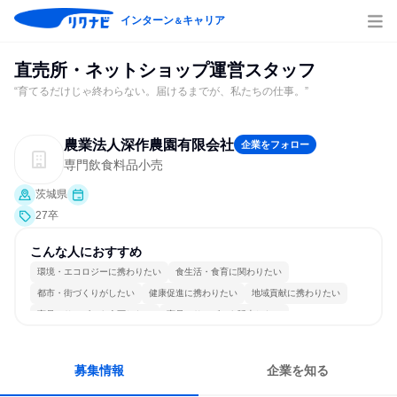
インターン
キャリア
＆
直売所・ネットショップ運営スタッフ
“育てるだけじゃ終わらない。届けるまでが、私たちの仕事。”
農業法人深作農園有限会社
企業をフォロー
専門飲食料品小売
茨城県
27卒
こんな人におすすめ
環境・エコロジーに携わりたい
食生活・食育に関わりたい
都市・街づくりがしたい
健康促進に携わりたい
地域貢献に携わりたい
商品・サービスを企画したい
商品・サービスを販売したい
商品・サービスを製作したい
チームワークを重視
人とたくさん会話する
募集情報
企業を知る