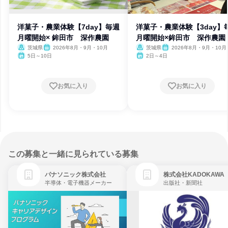
洋菓子・農業体験【7day】毎週
洋菓子・農業体験【3day】
月曜開始× 鉾田市 深作農園
月曜開始×鉾田市 深作農園
茨城県
2026年8月・9月・10月
茨城県
2026年8月・9月・10月
5日～10日
2日～4日
お気に入り
お気に入り
この募集と一緒に見られている募集
パナソニック株式会社
株式会社KADOKAWA
半導体・電子機器メーカー
出版社・新聞社