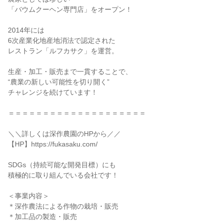
「バウムクーヘン専門店」をオープン！
2014年には
6次産業化地産地消法で認定された
レストラン「ルフカサク」を運営。
生産・加工・販売まで一貫することで、
“農業の新しい可能性を切り開く”
チャレンジを続けています！
＝＝＝＝＝＝＝＝＝＝＝＝＝＝＝＝＝＝＝＝
＼＼詳しくは深作農園のHPから／／
【HP】https://fukasaku.com/
SDGs（持続可能な開発目標）にも
積極的に取り組んでいる会社です！
＜事業内容＞
＊深作農法による作物の栽培・販売
＊加工品の製造・販売