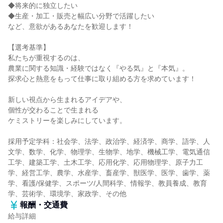
◆将来的に独立したい
◆生産・加工・販売と幅広い分野で活躍したい
など、意欲があるあなたを歓迎します！
【選考基準】
私たちが重視するのは、
農業に関する知識・経験ではなく『やる気』と『本気』。
探求心と熱意をもって仕事に取り組める方を求めています！
新しい視点から生まれるアイデアや、
個性が交わることで生まれる
ケミストリーを楽しみにしています。
採用予定学科：社会学、法学、政治学、経済学、商学、語学、人
文学、数学、化学、物理学、生物学、地学、機械工学、電気通信
工学、建築工学、土木工学、応用化学、応用物理学、原子力工
学、経営工学、農学、水産学、畜産学、獣医学、医学、歯学、薬
学、看護/保健学、スポーツ/人間科学、情報学、教員養成、教育
学、芸術学、環境学、家政学、その他
報酬・交通費
給与詳細