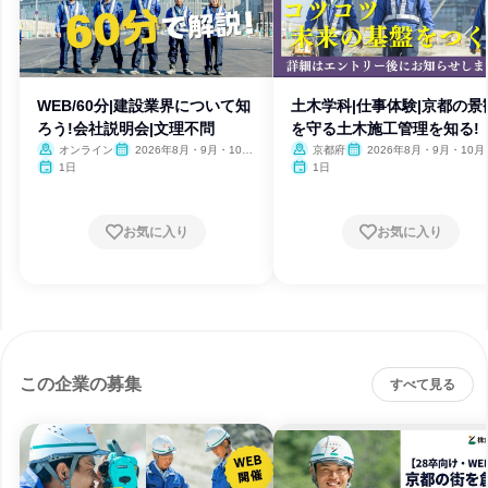
WEB/60分|建設業界について知
土木学科|仕事体験|京都の景
ろう!会社説明会|文理不問
を守る土木施工管理を知る!
オンライン
2026年8月・9月・10
京都府
2026年8月・9月・10月
月・11月
月
1日
1日
お気に入り
お気に入り
この企業の募集
すべて見る