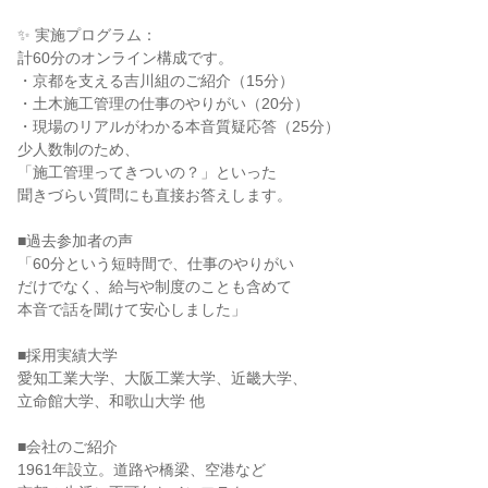
✨ 実施プログラム：
計60分のオンライン構成です。
・京都を支える吉川組のご紹介（15分）
・土木施工管理の仕事のやりがい（20分）
・現場のリアルがわかる本音質疑応答（25分）
少人数制のため、
「施工管理ってきついの？」といった
聞きづらい質問にも直接お答えします。
■過去参加者の声
「60分という短時間で、仕事のやりがい
だけでなく、給与や制度のことも含めて
本音で話を聞けて安心しました」
■採用実績大学
愛知工業大学、大阪工業大学、近畿大学、
立命館大学、和歌山大学 他
■会社のご紹介
1961年設立。道路や橋梁、空港など