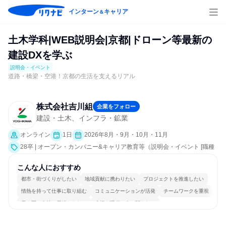
インターン
キャリア
＆
土木学科|WEB説明会|京都|ドローン等最新の
建設DXを学ぶ
説明会・イベント
道路・橋梁・空港！京都の生活を支えるリアル
株式会社吉川組
企業をフォロー
建設・土木、インフラ・鉱業
オンライン
1日
2026年8月・9月・10月・11月
28卒 | オープン・カンパニー&キャリア教育等（説明会・イベント [職種
研究、会社説明会、業界研究]）
こんな人におすすめ
都市・街づくりがしたい
地域貢献に携わりたい
プロジェクトを推進したい
情熱を持って仕事に取り組む
コミュニケーションが活発
チームワークを重視
長く同じ会社に居続けられる
多様な職種の人と関われる
若手が裁量を持てる環境
人とたくさん会話する