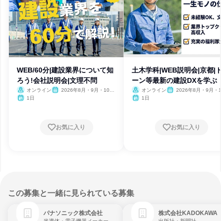
WEB/60分|建設業界について知
土木学科|WEB説明会|京都|
ろう!会社説明会|文理不問
ーン等最新の建設DXを学ぶ
オンライン
2026年8月・9月・10
オンライン
2026年8月・9月・1
月・11月
月・11月
1日
1日
お気に入り
お気に入り
この募集と一緒に見られている募集
パナソニック株式会社
株式会社KADOKAWA
半導体・電子機器メーカー
出版社・新聞社