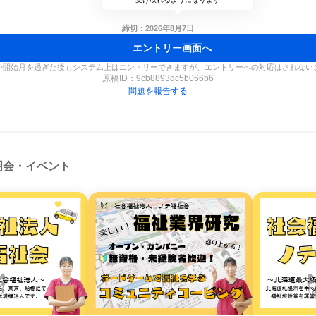
締切：2026年8月7日
エントリー画面へ
や開始月を過ぎた後もシステム上はエントリーできますが、エントリーへの対応はされない
原稿ID：
9cb8893dc5b066b6
問題を報告する
明会・イベント