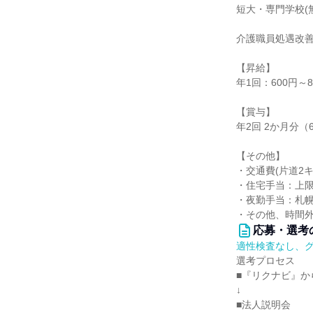
短大・専門学校(無資
介護職員処遇改善手
【昇給】
年1回：600円～8
【賞与】
年2回 2か月分
【その他】
・交通費(片道2キ
・住宅手当：上限1
・夜勤手当：札幌
・その他、時間
応募・選考
適性検査なし、
選考プロセス
■『リクナビ』か
↓
■法人説明会