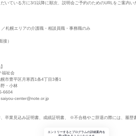
だいている方に3/1以降に順次、説明会ご予約のためのURLをご案内い
）／札幌エリアの介護職・相談員職・事務職のみ
面接）
地】
テ福祉会
幌市豊平区月寒西1条4丁目3番1
小野・小林
-6604
ou-center@note.or.jp
書、卒業見込み証明書、成績証明書、 ※不合格やご辞退の際には、履歴
エントリーするとプログラムの詳細案内を
受け取れるようになります