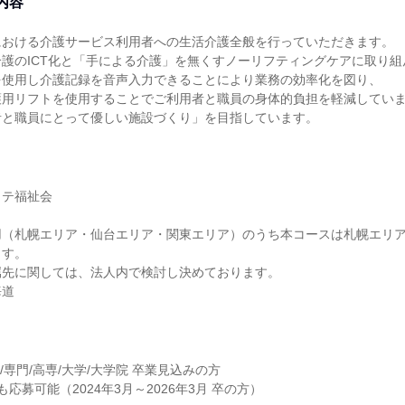
内容
における介護サービス利用者への生活介護全般を行っていただきます。
護のICT化と「手による介護」を無くすノーリフティングケアに取り組
を使用し介護記録を音声入力できることにより業務の効率化を図り、
護用リフトを使用することでご利用者と職員の身体的負担を軽減してい
者と職員にとって優しい施設づくり」を目指しています。
ノテ福祉会
用（札幌エリア・仙台エリア・関東エリア）のうち本コースは札幌エリ
ます。
属先に関しては、法人内で検討し決めております。
海道
大/専門/高専/大学/大学院 卒業見込みの方
応募可能（2024年3月～2026年3月 卒の方）