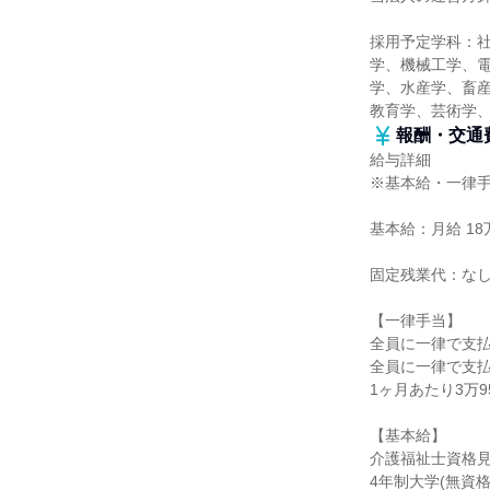
採用予定学科：
学、機械工学、
学、水産学、畜産
教育学、芸術学
報酬・交通
給与詳細
※基本給・一律
基本給：月給 18万
固定残業代：な
【一律手当】
全員に一律で支
全員に一律で支
1ヶ月あたり3万95
【基本給】
介護福祉士資格見込
4年制大学(無資格)