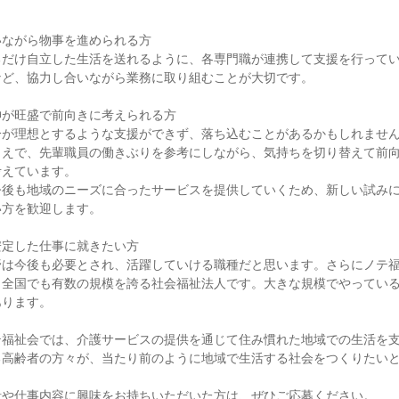
】
いながら物事を進められる方
るだけ自立した生活を送れるように、各専門職が連携して支援を行って
など、協力し合いながら業務に取り組むことが大切です。
神が旺盛で前向きに考えられる方
分が理想とするような支援ができず、落ち込むことがあるかもしれませ
うえで、先輩職員の働きぶりを参考にしながら、気持ちを切り替えて前
考えています。
今後も地域のニーズに合ったサービスを提供していくため、新しい試み
い方を歓迎します。
安定した仕事に就きたい方
野は今後も必要とされ、活躍していける職種だと思います。さらにノテ
、全国でも有数の規模を誇る社会福祉法人です。大きな規模でやってい
あります。
テ福祉会では、介護サービスの提供を通じて住み慣れた地域での生活を
る高齢者の方々が、当たり前のように地域で生活する社会をつくりたい
針や仕事内容に興味をお持ちいただいた方は、ぜひご応募ください。