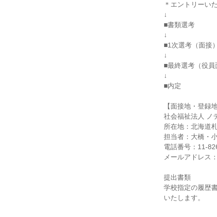
＊エントリーいた
↓
■書類選考
↓
■1次選考（面接
↓
■最終選考（役員
↓
■内定
【面接地・登録
社会福祉法人 ノ
所在地：北海道札
担当者：大橋・
電話番号：11-826
メールアドレス：saiy
提出書類
学校指定の履歴
いたします。