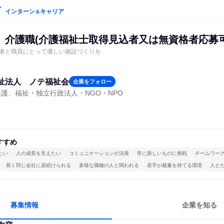
インターン
キャリア
＆
》介護職(介護福祉士取得見込者又は無資格者応募可
者と職員にとって優しい施設づくりを
祉法人 ノテ福祉会
企業をフォロー
護、福祉・独立行政法人・NGO・NPO
すすめ
たい
人の成長を支えたい
コミュニケーションが活発
常に新しいものに挑戦
チームワー
長く同じ会社に居続けられる
多様な職種の人と関われる
若手が裁量を持てる環境
人と
募集情報
企業を知る