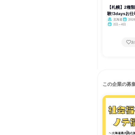
【札幌】2種
験!3daysお
北海道
202
2日～4日
お
この企業の募