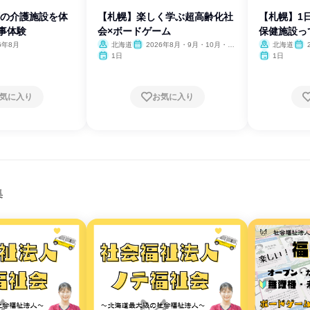
類の介護施設を体
【札幌】楽しく学ぶ超高齢化社
【札幌】1
仕事体験
会×ボードゲーム
保健施設っ
6年8月
北海道
2026年8月・9月・10月・11
北海道
月・12月
1日
1日
気に入り
お気に入り
集