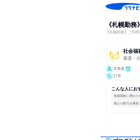
《札幌勤務
【札幌勤務】ご利用
社会福
看護・介
北海道
27卒
こんな人にお
地域貢献に携わり
個人の能力を重視