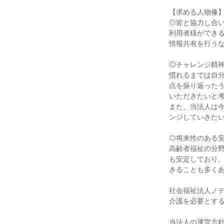
【求める人物像
◎皆と協力し合
利用者様ができ
情報共有を行う
◎チャレンジ精
慣れるまでは自
点を振り返った
いただきたいと
また、当法人は
ンジしていきた
◎将来性のある
高齢者福祉の分
も安定しており
きることも多く
社会福祉法人ノ
介護を必要とす
当法人の運営方