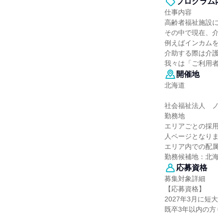
プログラム
仕事内容
高齢者福祉施設
その中で現在、介
例えばインカム
介助する際は介
我々は「ご利用
開催地
北海道
社会福祉法人 
勤務地
エリアごとの採
人ページとなり
エリア内での配
勤務候補地：北
応募資格
募集対象詳細
【応募資格】
2027年3月に短
既卒3年以内の方も