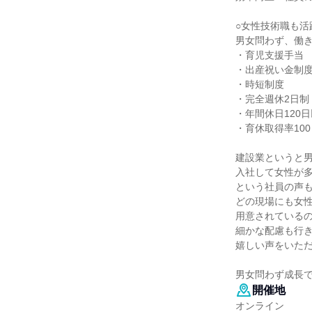
○女性技術職も活
男女問わず、働
・育児支援手当
・出産祝い金制
・時短制度
・完全週休2日制
・年間休日120
・育休取得率100
建設業というと
入社して女性が
という社員の声
どの現場にも女
用意されている
細かな配慮も行
嬉しい声をいた
男女問わず成長
開催地
オンライン