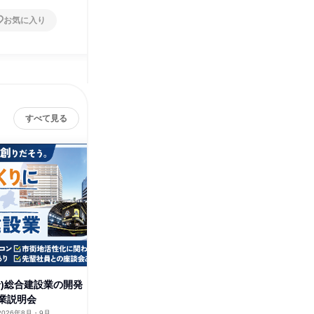
お気に入り
お気に入り
すべて見る
給)総合建設業の開発
(交通費支給)総合建設業の土木
(交通費
業説明会
施工管理を知る企業説明会
施工管理
2026年8月・9月
群馬県
2026年8月
群馬県