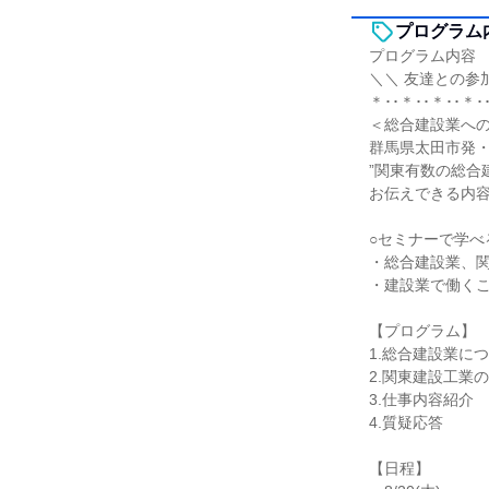
プログラム
プログラム内容
＼＼ 友達との参
＊･･＊･･＊･･＊･
＜総合建設業へ
群馬県太田市発
”関東有数の総合
お伝えできる内
○セミナーで学べ
・総合建設業、
・建設業で働く
【プログラム】
1.総合建設業に
2.関東建設工業
3.仕事内容紹介
4.質疑応答
【日程】