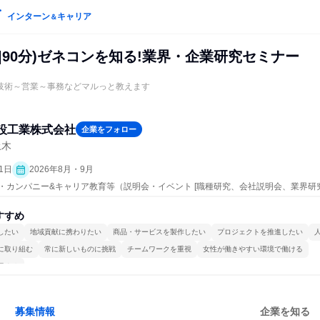
インターン
キャリア
＆
|90分)ゼネコンを知る!業界・企業研究セミナー
！技術～営業～事務などマルっと教えます
設工業株式会社
企業をフォロー
土木
1日
2026年8月・9月
プン・カンパニー&キャリア教育等（説明会・イベント [職種研究、会社説明会、業界研
すすめ
したい
地域貢献に携わりたい
商品・サービスを製作したい
プロジェクトを推進したい
に取り組む
常に新しいものに挑戦
チームワークを重視
女性が働きやすい環境で働ける
極める
募集情報
企業を知る