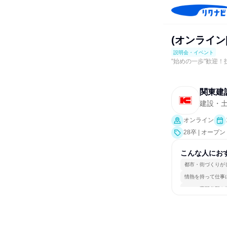
(オンライン
説明会・イベント
"始めの一歩"歓迎
関東建
建設・
オンライン
28卒 | オー
こんな人にお
都市・街づくりが
情熱を持って仕事
一つの専門分野を