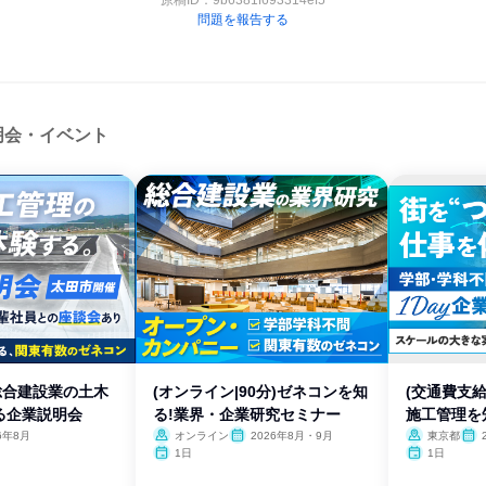
原稿ID：
9b6381f693314ef5
問題を報告する
明会・イベント
総合建設業の土木
(オンライン|90分)ゼネコンを知
(交通費支
る企業説明会
る!業界・企業研究セミナー
施工管理を
6年8月
オンライン
2026年8月・9月
東京都
1日
1日