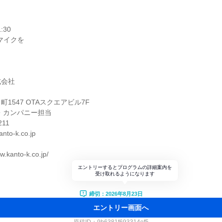
:30
マイクを
。
】
式会社
1547 OTAスクエアビル7F
・カンパニー担当
211
nto-k.co.jp
.kanto-k.co.jp/
エントリーするとプログラムの詳細案内を
受け取れるようになります
締切：2026年8月23日
エントリー画面へ