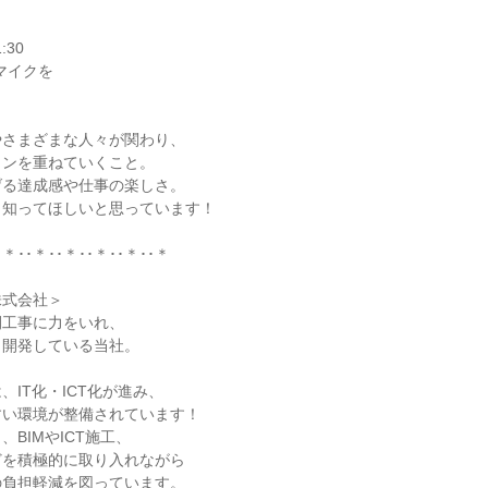
:30
マイクを
。
やさまざまな人々が関わり、
ョンを重ねていくこと。
げる達成感や仕事の楽しさ。
も知ってほしいと思っています！
･＊･･＊･･＊･･＊･･＊･･＊
株式会社＞
間工事に力をいれ、
く開発している当社。
、IT化・ICT化が進み、
すい環境が整備されています！
BIMやICT施工、
どを積極的に取り入れながら
の負担軽減を図っています。