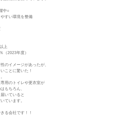
躍中○
きやすい環境を整備
度
日以上
％（2023年度）
男性のイメージがあったが、
多いことに驚いた！
も。
性専用のトイレや更衣室が
のはもちろん、
き届いていると
だいています。
できる会社です！！