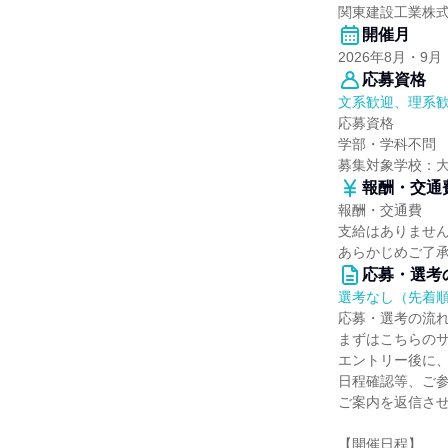
関東建設工業株
開催月
2026年8月・9月
応募資格
文系歓迎、理系
応募資格
学部・学科不問
募集対象学校：
報酬・交通
報酬・交通費
支給はありませ
あらかじめご了
応募・選考
選考なし（先着
応募・選考の流
まずはこちらの
エントリー後に
日程確認等、ご
ご案内を返信さ
【開催日程】