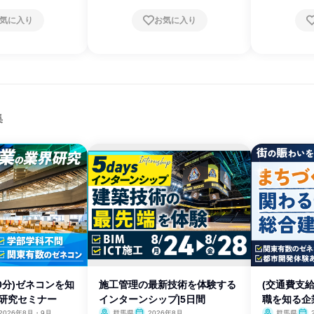
気に入り
お気に入り
集
90分)ゼネコンを知
施工管理の最新技術を体験する
(交通費支
業研究セミナー
インターンシップ|5日間
職を知る企
2026年8月・9月
群馬県
2026年8月
群馬県