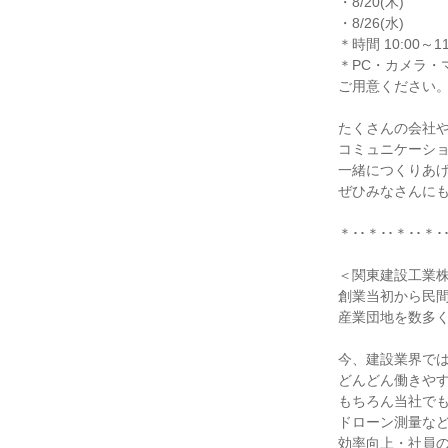
・8/20(木)
・8/26(水)
＊時間 10:00～11
＊PC・カメラ・
ご用意ください
たくさんの会社
コミュニケーシ
一緒につくりあ
ぜひみなさんに
＊･･＊･･＊･･＊･
＜関東建設工業
創業当初から民
産業団地を数多
今、建設業界では
どんどん働きや
もちろん当社でも、
ドローン測量な
効率向上・社員