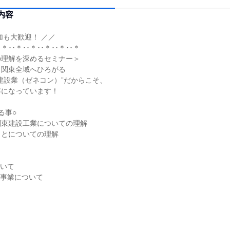
内容
加も大歓迎！ ／／
･＊･･＊･･＊･･＊･･＊･･＊
の理解を深めるセミナー＞
・関東全域へひろがる
建設業（ゼネコン）”だからこそ、
容になっています！
る事○
関東建設工業についての理解
ことについての理解
ついて
の事業について