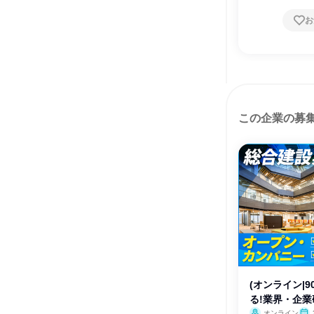
お
この企業の募
(オンライン|
る!業界・企
オンライン