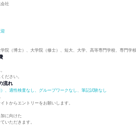
式会社
歓迎
大学院（博士）、大学院（修士）、短大、大学、高等専門学校、専門学
費
ん。
承ください。
の流れ
順）、適性検査なし、グループワークなし、筆記試験なし
れ
サイトからエントリーをお願いします。
、
参加に向けた
せていただきます。