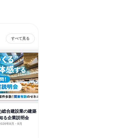
すべて見る
給)総合建設業の建築
【建築】施工管理の魅力と面白
(交通費
知る企業説明会
さがわかる3days!
施工管理
2026年8月・9月
東京都
2026年8月・9月
群馬県
2日～4日
1日