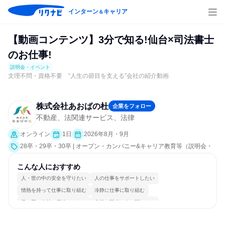
インターン
キャリア
＆
【動画コンテンツ】3分で知る!仙台×司法書士
のお仕事!
説明会・イベント
文理不問・資格不要 “人生の節目を支える”会社の紹介動画
株式会社あおばの杜
企業をフォロー
不動産、法関連サービス、法律
オンライン
1日
2026年8月・9月
28卒・29卒・30卒 | オープン・カンパニー&キャリア教育等（説明会・
イベント [職種研究、会社説明会、業界研究]）
こんな人におすすめ
人・世の中の安全を守りたい
人の仕事をサポートしたい
情熱を持って仕事に取り組む
冷静に仕事に取り組む
長く同じ会社に居続けられる
多様な職種の人と関われる