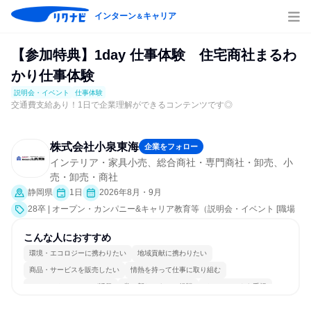
インターン
キャリア
＆
【参加特典】1day 仕事体験 住宅商社まるわ
かり仕事体験
説明会・イベント
仕事体験
交通費支給あり！1日で企業理解ができるコンテンツです◎
株式会社小泉東海
企業をフォロー
インテリア・家具小売、総合商社・専門商社・卸売、小
売・卸売・商社
静岡県
1日
2026年8月・9月
28卒 | オープン・カンパニー&キャリア教育等（説明会・イベント [職場
見学会、会社説明会、業界研究]、仕事体験）
こんな人におすすめ
環境・エコロジーに携わりたい
地域貢献に携わりたい
商品・サービスを販売したい
情熱を持って仕事に取り組む
コミュニケーションが活発
常に新しいものに挑戦
チームワークを重視
多様な職種の人と関われる
人とたくさん会話する