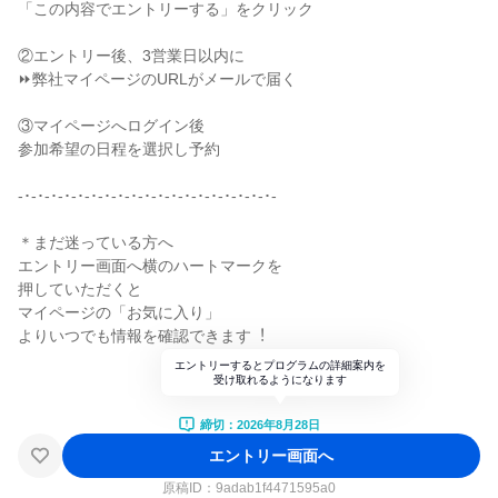
「この内容でエントリーする」をクリック
②エントリー後、3営業日以内に
⏩弊社マイページのURLがメールで届く
③マイページへログイン後
参加希望の日程を選択し予約
-･-･-･-･-･-･-･-･-･-･-･-･-･-･-･-･-･-･-･-
＊まだ迷っている⽅へ
エントリー画⾯へ横のハートマークを
押していただくと
マイページの「お気に⼊り」
よりいつでも情報を確認できます︕
エントリーするとプログラムの詳細案内を
受け取れるようになります
締切：2026年8月28日
エントリー画面へ
原稿ID：
9adab1f4471595a0