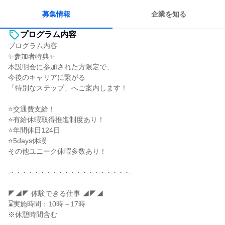
募集情報
企業を知る
プログラム内容
プログラム内容
✨参加者特典✨
本説明会に参加された方限定で、
今後のキャリアに繋がる
「特別なステップ」へご案内します！
⭐交通費支給！
⭐有給休暇取得推進制度あり！
⭐年間休日124日
⭐5days休暇
その他ユニーク休暇多数あり！
-･-･-･-･-･-･-･-･-･-･-･-･-･-･-･-･-･-･-･-･-
◤◢◤ 体験できる仕事 ◢◤◢
⌛実施時間：10時～17時
※休憩時間含む