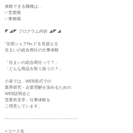
体験できる職種は…
✅営業職
✅事務職
◤◢◤ プログラム内容 ◢◤◢
“全国シェアNo.1”を見据える
住まいの総合商社の仕事体験
「住まいの総合商社って？」
「どんな商品を取り扱うの？」
小泉では、WEB形式での
業界研究・企業理解を深めるための
WEB説明会と
営業所見学、仕事体験を
ご用意しています。
-･-･-･-･-･-･-･-･-･-･-･-･-･-･-･-･-･-･-･-･-
⭐コース名