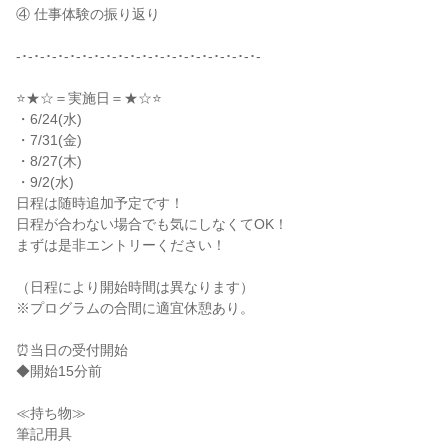
④ 仕事体験の振り返り
-･-･-･-･-･-･-･-･-･-･-･-･-･-･-･-･-･-･-･-･-
⭐★☆＝実施日＝★☆⭐
・6/24(水)
・7/31(金)
・8/27(木)
・9/2(水)
日程は随時追加予定です！
日程が合わない場合でも気にしなくてOK！
まずは是非エントリーください！
（日程により開始時間は異なります）
※プログラムの合間に適宜休憩あり。
⏰当日の受付開始
◆開始15分前
≪持ち物≫
筆記用具