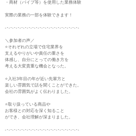
・商材（パイプ等）を使用した業務体験
実際の業務の一部を体験できます！
-･-･-･-･-･-･-･-･-･-･-･-･-･-･-･-･-･-･-･-･-
＼参加者の声／
⭐それぞれの立場で住宅業界を
支えるやりがいや責任の重さを
体感し、自分にとっての働き方を
考える大変貴重な機会となった。
⭐入社3年目の年が近い先輩方と
楽しい雰囲気で話を聞くことができた。
会社の雰囲気がよく伝わりました。
⭐取り扱っている商品や
お客様との対応を深く知ること
ができ、会社理解が深まりました。
-･-･-･-･-･-･-･-･-･-･-･-･-･-･-･-･-･-･-･-･-