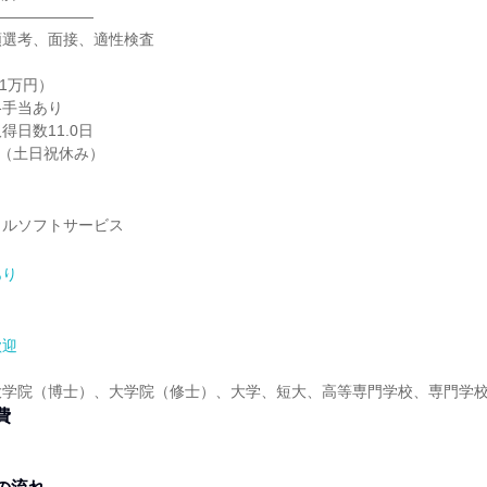
―――――――
類選考、面接、適性検査
：
月1万円）
格手当あり
得日数11.0日
日（土日祝休み）
ラルソフトサービス
あり
歓迎
大学院（博士）、大学院（修士）、大学、短大、高等専門学校、専門学
費