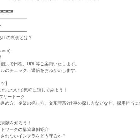
□■□■□■
―――――――
ム
―――――――
るITの裏側とは？
oom)
程
個別で日程、URL等ご案内いたします。
ールのチェック、返信をおねがいします。
ンツ】
れこれについて気軽に話してみよう！
フリートーク
の進め方、企業の探し方、文系理系?仕事の探し方などなど。採用担当に
地域貢献を知ろう！
ットワークの構築事例紹介
許されないインフラをどう守るか？