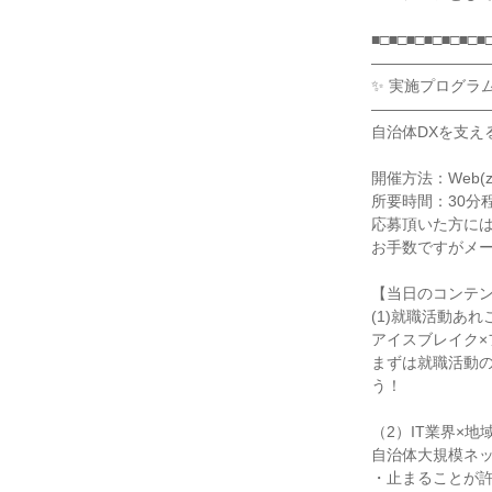
■□■□■□■□■□■□■
―――――――
✨ 実施プログラ
―――――――
自治体DXを支え
開催方法：Web(z
所要時間：30分
応募頂いた方には
お手数ですがメ
【当日のコンテ
(1)就職活動あ
アイスブレイク×
まずは就職活動
う！
（2）IT業界×
自治体大規模ネ
・止まることが