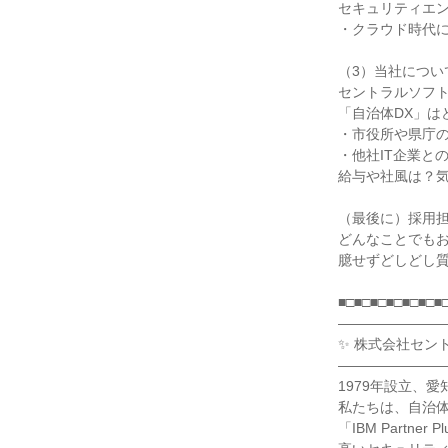
セキュリティエ
・クラウド時代
（3）当社につい
セントラルソフ
「自治体DX」は
・市役所や県庁
・他社IT企業と
給与や社風は？
（最後に）採用
どんなことでもお
臆せずどしどし質
■□■□■□■□■□■□■
―――――――
✨ 株式会社セン
―――――――
1979年設立、
私たちは、自治体
「IBM Partne