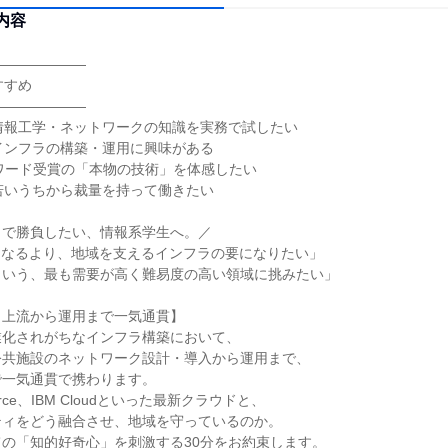
内容
―――――――
すすめ
―――――――
情報工学・ネットワークの知識を実務で試したい
インフラの構築・運用に興味がある
BMアワード受賞の「本物の技術」を体感したい
若いうちから裁量を持って働きたい
」で勝負したい、情報系学生へ。／
になるより、地域を支えるインフラの要になりたい」
という、最も需要が高く難易度の高い領域に挑みたい」
：上流から運用まで一気通貫】
業化されがちなインフラ構築において、
公共施設のネットワーク設計・導入から運用まで、
で一気通貫で携わります。
esforce、IBM Cloudといった最新クラウドと、
ティをどう融合させ、地域を守っているのか。
の「知的好奇心」を刺激する30分をお約束します。