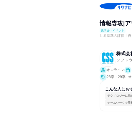
情報専攻|
説明会・イベント
世界基準の評価！自
株式会
ソフト
オンライン
28卒・29卒 
こんな人にお
テクノロジーに携
チームワークを重