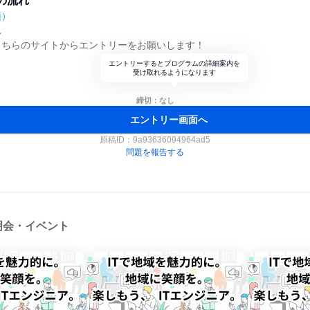
の流れ
順）
れ
こちらのサイトからエントリーをお願いします！
エントリーするとプログラムの詳細案内を
受け取れるようになります
締切：なし
エントリー画面へ
原稿ID：
9a93636094964ad5
問題を報告する
明会・イベント