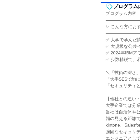
プログラム
プログラム内容
―――――――
✨ こんな方にお
―――――――
✅ 大学で学んだ
✅ 大規模な公共
✅ 2024年I
✅ 少数精鋭で、
＼「技術の深さ
「大手SESで駒
「セキュリティ
【他社との違い
大手企業では分
当社は自治体や
顔の見える距離
kintone、Sal
強固なセキュリ
エンジニアとして