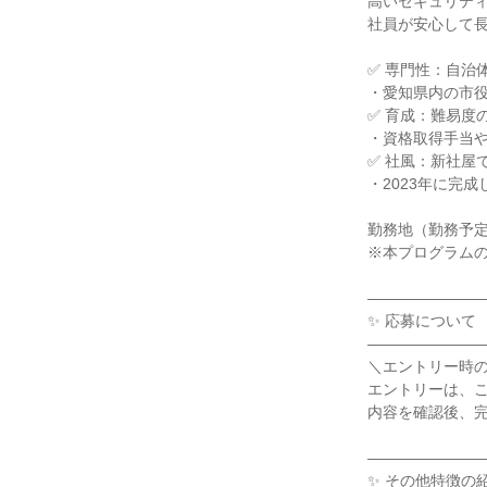
高いセキュリテ
社員が安心して
✅ 専門性：自治
・愛知県内の市
✅ 育成：難易度
・資格取得手当
✅ 社風：新社屋
・2023年に完
勤務地（勤務予
※本プログラム
―――――――
✨ 応募について
―――――――
＼エントリー時
エントリーは、
内容を確認後、
―――――――
✨ その他特徴の