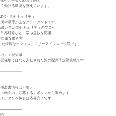
ィ技術と堅実な経営体制で、
長く働ける環境を整えています。
体DX・高セキュリティ
役所や県庁が主なクライアントです。
の高い自治体セキュリティのプロへ
や外部研修など、学ぶ意欲を応援。
で自由な働き方
成した綺麗なオフィス。フリーアドレスで快適です。
定地）：愛知県
の開催地ではなく入社された際の配属予定勤務地です
―――――――
―――――――
の履歴書情報は不要／
この画面の「応募する」ボタンから進めます。
完了ボタンを押せば応募完了です！
―――――――
紹介