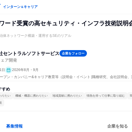
インターン
キャリア
＆
アワード受賞の高セキュリティ・インフラ技術説明
治体ネットワーク構築・運用するSEのリアル
社セントラルソフトサービス
企業をフォロー
ウェア開発
1日
2026年8月・9月
| オープン・カンパニー&キャリア教育等（説明会・イベント [職種研究、会社説明会、
すすめ
わりたい
機械・機器に携わりたい
地域貢献に携わりたい
情熱を持って仕事に取り組む
視
募集情報
企業を知る