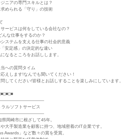
ンジニアの専門スキルとは？
に求められる「守り」の技術
て
トサービスは何をしている会社なの？
どんな仕事をするのか？
のシステムを支える仕事の社会的意義
の「安定感」の決定的な違い
気になるところをお話しします。
担当への質問タイム
応えします!なんでも聞いてください！
問してください!皆様とお話しすることを楽しみにしています。
□■□■□■
―――――――――――
トラルソフトサービス
―――――――――――
愛知県岡崎市に根ざして45年。
や大手製造業を顧客に持つ、地域密着のIT企業です。
r Plus Awards」など数々の賞を受賞。