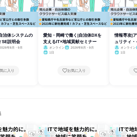
|自治体システムの
愛知・岡崎で働く|自治体DXを
情報専攻|
ィSE説明会
支えるIT×地域貢献セミナー
ュリティ・
2026年8月・9月
オンライン
2026年8月・9月
オンライン
1日
1日
気に入り
お気に入り
集