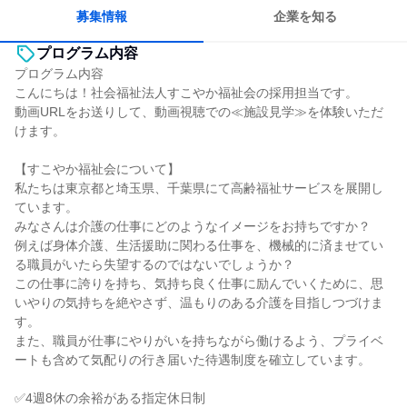
募集情報
企業を知る
プログラム内容
プログラム内容
こんにちは！社会福祉法人すこやか福祉会の採用担当です。
動画URLをお送りして、動画視聴での≪施設見学≫を体験いただ
けます。
【すこやか福祉会について】
私たちは東京都と埼玉県、千葉県にて高齢福祉サービスを展開し
ています。
みなさんは介護の仕事にどのようなイメージをお持ちですか？
例えば身体介護、生活援助に関わる仕事を、機械的に済ませてい
る職員がいたら失望するのではないでしょうか？
この仕事に誇りを持ち、気持ち良く仕事に励んでいくために、思
いやりの気持ちを絶やさず、温もりのある介護を目指しつづけま
す。
また、職員が仕事にやりがいを持ちながら働けるよう、プライベ
ートも含めて気配りの行き届いた待遇制度を確立しています。
✅4週8休の余裕がある指定休日制