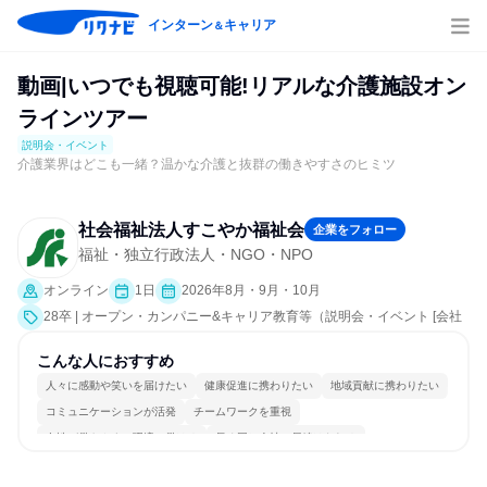
インターン
キャリア
＆
動画|いつでも視聴可能!リアルな介護施設オン
ラインツアー
説明会・イベント
介護業界はどこも一緒？温かな介護と抜群の働きやすさのヒミツ
社会福祉法人すこやか福祉会
企業をフォロー
福祉・独立行政法人・NGO・NPO
オンライン
1日
2026年8月・9月・10月
28卒 | オープン・カンパニー&キャリア教育等（説明会・イベント [会社
説明会]）
こんな人におすすめ
人々に感動や笑いを届けたい
健康促進に携わりたい
地域貢献に携わりたい
コミュニケーションが活発
チームワークを重視
女性が働きやすい環境で働ける
長く同じ会社に居続けられる
多様な職種の人と関われる
一つの専門分野を極める
人とたくさん会話する