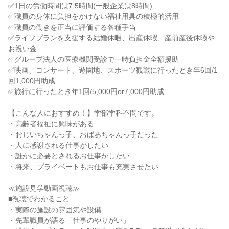
✅1日の労働時間は7.5時間(一般企業は8時間)
✅職員の身体に負担をかけない福祉用具の積極的活用
✅職員の働きを正当に評価する各種手当
✅ライフプランを支援する結婚休暇、出産休暇、産前産後休暇や
お祝い金
✅グループ法人の医療機関受診で一時負担金全額援助
✅映画、コンサート、遊園地、スポーツ観戦に行ったとき年6回/1
回1,000円助成
✅旅行に行ったとき年1回/5,000円or7,000円助成
【こんな人におすすめ！】学部学科不問です。
・高齢者福祉に興味がある
・おじいちゃんっ子、おばあちゃんっ子だった
・人に感謝される仕事がしたい
・誰かに必要とされるお仕事がしたい
・将来、プライベートもお仕事も充実させたい
≪施設見学動画視聴≫
■視聴でわかること
・実際の施設の雰囲気や設備
・先輩職員が語る「仕事のやりがい」