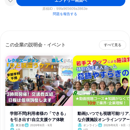
エントリー画面へ
原稿ID：
99fa965609a3863e
問題を報告する
この企業の説明会・イベント
すべて見る
学部不問|利用者様の「できる」
動画|いつでも視聴可能!リア
を引き出す!自立支援ケア体験
な介護施設オンラインツア
東京都
2026年8月・9月
オンライン
2026年8月・9月・
1日
1日