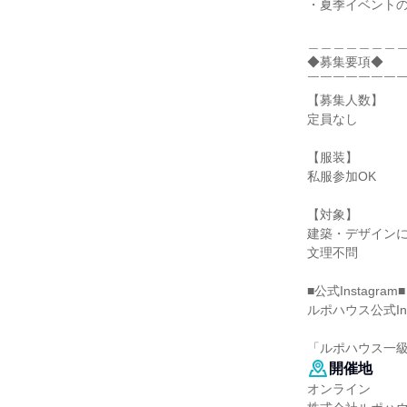
・夏季イベント
＿＿＿＿＿＿＿
◆募集要項◆
￣￣￣￣￣￣￣
【募集人数】
定員なし
【服装】
私服参加OK
【対象】
建築・デザイン
文理不問
■公式Instagram■
ルポハウス公式Ins
「ルポハウス一
開催地
オンライン