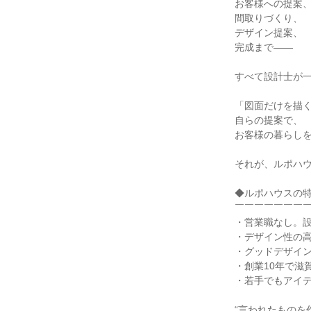
お客様への提案
間取りづくり、
デザイン提案、
完成まで――
すべて設計士が
「図面だけを描
自らの提案で、
お客様の暮らし
それが、ルポハ
◆ルポハウスの
￣￣￣￣￣￣￣
・営業職なし。
・デザイン性の
・グッドデザイン
・創業10年で滋賀
・若手でもアイ
“言われたものを