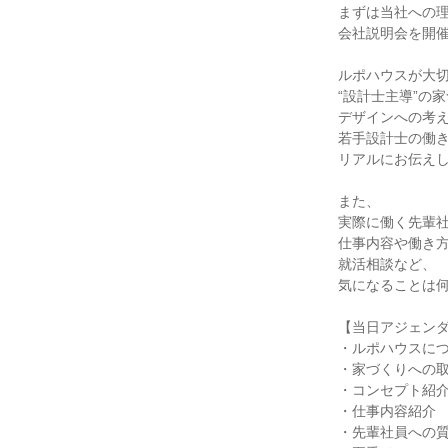
まずは当社への
会社説明会を開
ルポハウスが大
“設計士主導”の
デザインへの考
若手設計士の働
リアルにお伝え
また、
実際に働く先輩
仕事内容や働き
就活相談など、
気になることは
【当日アジェン
・ルポハウスに
・家づくりへの
・コンセプト紹
・仕事内容紹介
・先輩社員への