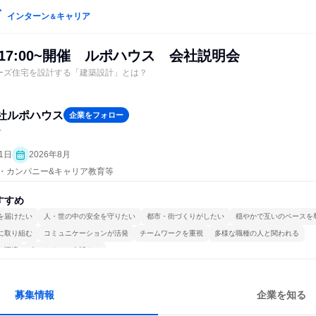
インターン
キャリア
＆
金)17:00~開催 ルポハウス 会社説明会
ーズ住宅を設計する「建築設計」とは？
社ルポハウス
企業をフォロー
計
1日
2026年8月
プン・カンパニー&キャリア教育等
すすめ
を届けたい
人・世の中の安全を守りたい
都市・街づくりがしたい
穏やかで互いのペースを
に取り組む
コミュニケーションが活発
チームワークを重視
多様な職種の人と関われる
る環境
人とたくさん会話する
募集情報
企業を知る