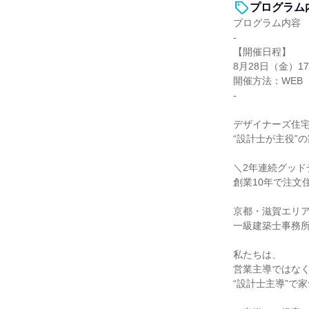
プログラム
プログラム内容
-
【開催日程】
8月28日（金）17:
開催方法：WEB
-
デザイナーズ住宅 
“設計士が主役”
＼2年連続グッド
創業10年で注文住
京都・滋賀エリ
一級建築士事務
私たちは、
営業主導ではな
“設計士主導”で