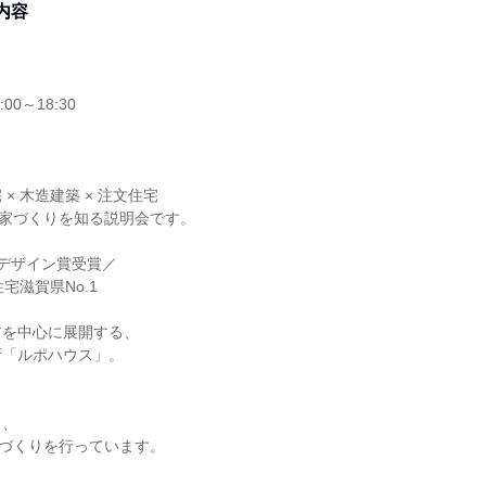
内容
00～18:30
× 木造建築 × 注文住宅
の家づくりを知る説明会です。
デザイン賞受賞／
宅滋賀県No.1
アを中心に展開する、
所「ルポハウス」。
く、
家づくりを行っています。