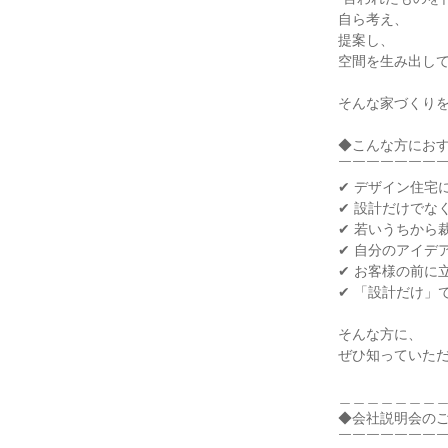
自ら考え、
提案し、
空間を生み出し
そんな家づくり
◆こんな方にお
￣￣￣￣￣￣￣
✔ デザイン住宅
✔ 設計だけでな
✔ 若いうちから
✔ 自分のアイデ
✔ お客様の前に
✔ 「設計だけ」
そんな方に、
ぜひ知っていた
＿＿＿＿＿＿＿
◆会社説明会の
￣￣￣￣￣￣￣