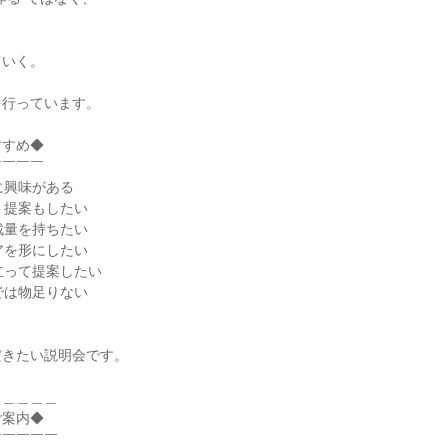
ていく。
を行っています。
すすめ◆
￣￣￣￣
に興味がある
く提案もしたい
裁量を持ちたい
アを形にしたい
立って提案したい
では物足りない
だきたい説明会です。
＿＿＿＿＿
ご案内◆
￣￣￣￣￣