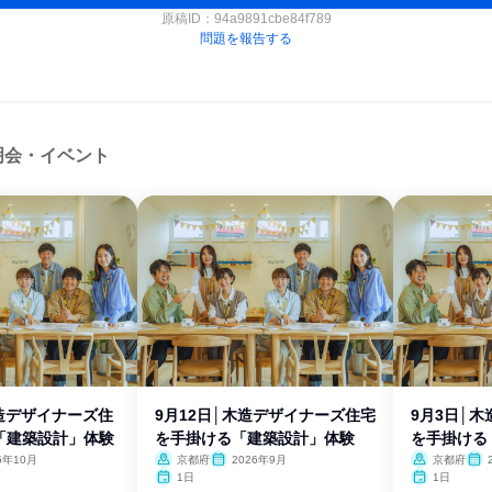
原稿ID：
94a9891cbe84f789
問題を報告する
明会・イベント
木造デザイナーズ住
9月12日│木造デザイナーズ住宅
9月3日│
「建築設計」体験
を手掛ける「建築設計」体験
を手掛ける
6年10月
京都府
2026年9月
京都府
1日
1日