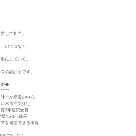
、
一貫して担当。
く」のではなく、
を形にしていく。
ウスの設計士です。
特徴◆
￣￣￣
設計士が提案の中心
高い木造注文住宅
賞2年連続受賞
県No.1へ成長
デアを発信できる環境
作る”ではなく、