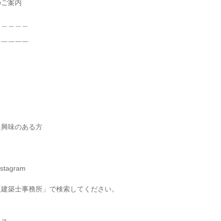
のご案内
＿＿＿＿＿
￣￣￣￣￣
に興味のある方
tagram
級建築士事務所」で検索してください。