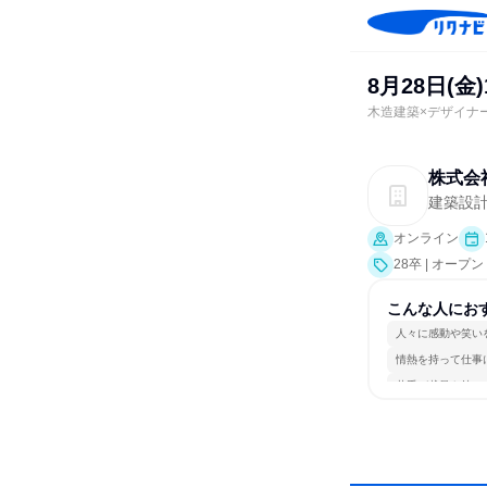
8月28日(
木造建築×デザイナ
株式会
建築設
オンライン
28卒 | オー
こんな人にお
人々に感動や笑い
情熱を持って仕事
若手が裁量を持て