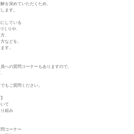
理解を深めていただくため、
催します。
切にしている
家づくりや、
え方、
き方などを、
します。
社員への質問コーナーもありますので、
方、
何でもご質問ください。
ダ】
ついて
取り組み
介
質問コーナー