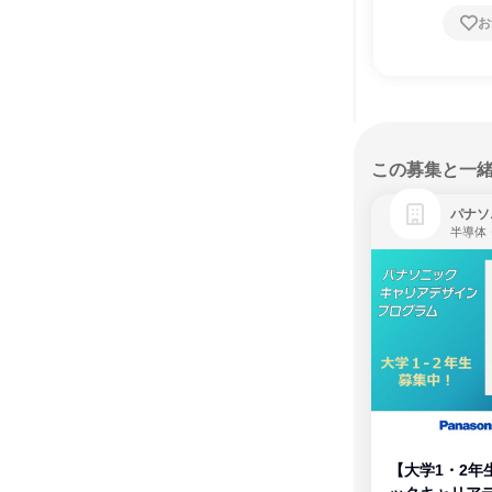
お
この募集と一
パナソ
半導体
【大学1・2年