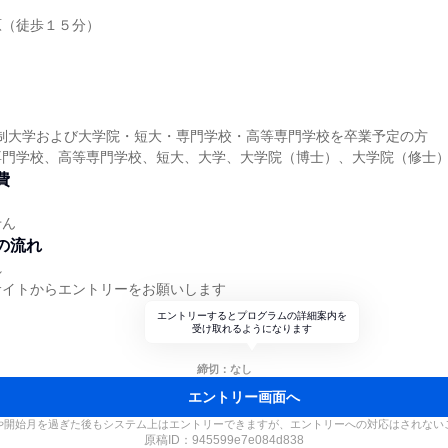
原（徒歩１５分）
4年制大学および大学院・短大・専門学校・高等専門学校を卒業予定の方
専門学校、高等専門学校、短大、大学、大学院（博士）、大学院（修士
費
せん
の流れ
れ
サイトからエントリーをお願いします
エントリーするとプログラムの詳細案内を
受け取れるようになります
締切：なし
エントリー画面へ
や開始月を過ぎた後もシステム上はエントリーできますが、エントリーへの対応はされない
原稿ID：
945599e7e084d838