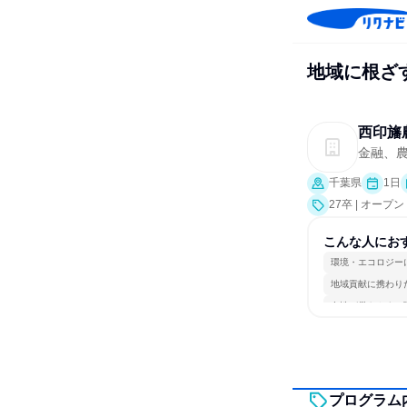
地域に根ざ
西印旛
金融、
千葉県
1日
27卒 | オー
こんな人にお
環境・エコロジー
地域貢献に携わり
女性が働きやすい
プログラム