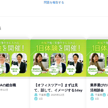
問題を報告する
集
JAの総合職
【オフィスツアー】まずは見
業界選びの
て、話して、イメージする1day
活相談会
5年12月
千葉県
2025年12月
千葉県
1日
1日