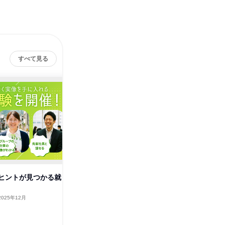
すべて見る
西印旛農業協同組合（JA西
その他の募集
印旛）
すべて見る
ヒントが見つかる就
2025年12月