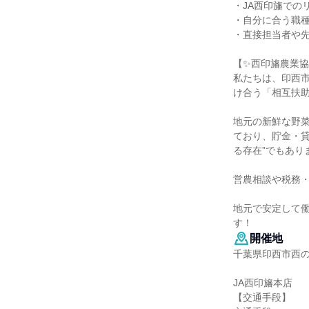
・JA西印旛での
・自分に合う職
・直接担当者や
【✨西印旛農業
私たちは、印西
け合う「相互扶
地元の新鮮な野
ており、貯金・
る存在”でもあり
営農相談や税務
地元で安定して
す！
開催地
千葉県印西市西の
JA西印旛本店
【交通手段】