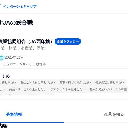
インターン
キャリア
＆
すJAの総合職
農業協同組合（JA西印旛）
企業をフォロー
農業・林業・水産業、保険
2025年12月
プン・カンパニー&キャリア教育等
すすめ
に携わりたい
食生活・食育に関わりたい
都市・街づくりがしたい
健康促進に携わりたい
たい
商品・サービスを企画したい
プロジェクトを推進したい
穏やかで互いのペースを尊重
環境で働ける
一つの専門分野を極める
募集情報
企業を知る
内容