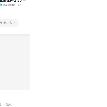
付企業理解セミナー
の極意/選考官の本音を動画で公
分の強み
開
2026年8月・9月
オンライン
2026年8月・9月・10
オンラ
月・11月・12月
1日
1日
お気に入り
お気に入り
バシー規約