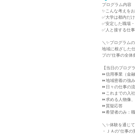
プログラム内容
✨こんな考えを
✅大学は都内だ
✅安定した職場
✅人と接する仕
＼✨プログラムの
地域に根ざした
プの“仕事の全体
【当日のプログ
⏩信用事業（金
⏩地域密着の強
⏩日々の仕事の
⏩これまでの入
⏩求める人物像
⏩質疑応答
⏩希望者のみ：職
＼✨体験を通じて
・ＪＡの“仕事の