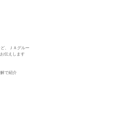
など、ＪＡグルー
くお伝えします
図解で紹介