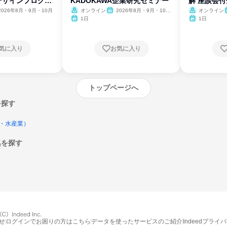
デザインプログラ
KADOKAWA企業研究セミナー
解 座談会
2026年8月・9月・10月
オンライン
2026年8月・9月・10
オンライン
月・11月・12月
1日
1日
気に入り
お気に入り
トップページへ
を探す
・水産業）
集を探す
エントリーするとプログラムの詳細案内を
受け取れるようになります
せ
ログインでお困りの方はこちら
データを使ったサービスのご紹介
Indeedプライ
締切：なし