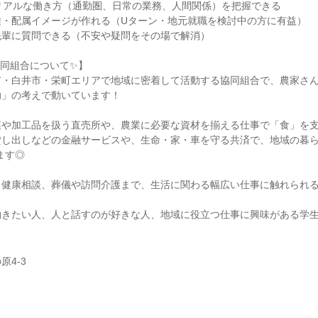
リアルな働き方（通勤圏、日常の業務、人間関係）を把握できる
種・配属イメージが作れる（Uターン・地元就職を検討中の方に有益）
先輩に質問できる（不安や疑問をその場で解消）
協同組合について✨】
市・白井市・栄町エリアで地域に密着して活動する協同組合で、農家さ
助」の考えで動いています！
菜や加工品を扱う直売所や、農業に必要な資材を揃える仕事で「食」を
貸し出しなどの金融サービスや、生命・家・車を守る共済で、地域の暮ら
ます◎
・健康相談、葬儀や訪問介護まで、生活に関わる幅広い仕事に触れられ
働きたい人、人と話すのが好きな人、地域に役立つ仕事に興味がある学
原4-3