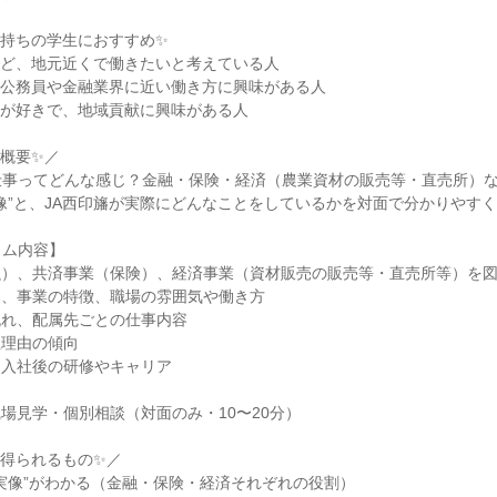
お持ちの学生におすすめ✨
けど、地元近くで働きたいと考えている人
・公務員や金融業界に近い働き方に興味がある人
事が好きで、地域貢献に興味がある人
概要✨／
仕事ってどんな感じ？金融・保険・経済（農業資材の販売等・直売所）
像”と、JA西印旛が実際にどんなことをしているかを対面で分かりやす
ラム内容】
融）、共済事業（保険）、経済事業（資材販売の販売等・直売所等）を
み、事業の特徴、職場の雰囲気や働き方
流れ、配属先ごとの仕事内容
社理由の傾向
、入社後の研修やキャリア
場見学・個別相談（対面のみ・10〜20分）
得られるもの✨／
実像”がわかる（金融・保険・経済それぞれの役割）