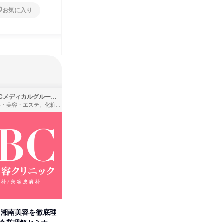
お気に入り
SBCメディカルグループ株式会社
株式会社バンダイ
理容・美容・エステ、化粧品・理美容用品小売、医療・病院
アパレル・繊維・スポーツメーカー、製造・メーカー、ゲーム制作・販売
卒】湘南美容を徹底理
人事の心を動かす「自己表現」
「洋服の