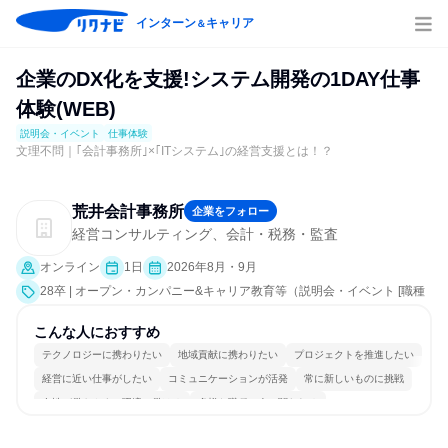
インターン
キャリア
＆
企業のDX化を支援!システム開発の1DAY仕事
体験(WEB)
説明会・イベント
仕事体験
文理不問｜｢会計事務所｣×｢ITシステム｣の経営支援とは！？
荒井会計事務所
企業をフォロー
経営コンサルティング、会計・税務・監査
オンライン
1日
2026年8月・9月
28卒 | オープン・カンパニー&キャリア教育等（説明会・イベント [職種
研究、社員交流会、就活サポート、会社説明会、業界研究]、仕事体験）
こんな人におすすめ
テクノロジーに携わりたい
地域貢献に携わりたい
プロジェクトを推進したい
経営に近い仕事がしたい
コミュニケーションが活発
常に新しいものに挑戦
女性が働きやすい環境で働ける
多様な職種の人と関われる
若手が裁量を持てる環境
人とたくさん会話する