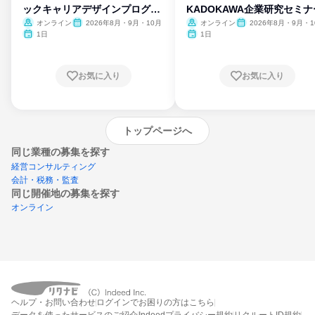
ックキャリアデザインプログラ
KADOKAWA企業研究セミナ
ム
オンライン
2026年8月・9月・10月
オンライン
2026年8月・9月・1
月・11月・12月
1日
1日
お気に入り
お気に入り
トップページへ
同じ業種の募集を探す
経営コンサルティング
会計・税務・監査
同じ開催地の募集を探す
オンライン
エントリーするとプログラムの詳細案内を
ヘルプ・お問い合わせ
ログインでお困りの方はこちら
受け取れるようになります