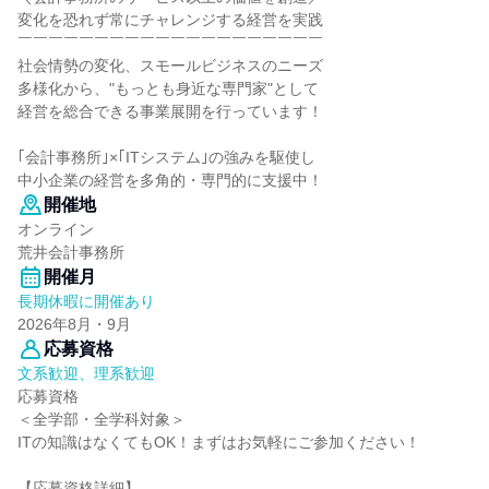
変化を恐れず常にチャレンジする経営を実践
￣￣￣￣￣￣￣￣￣￣￣￣￣￣￣￣￣￣￣￣
社会情勢の変化、スモールビジネスのニーズ
多様化から、"もっとも身近な専門家"として
経営を総合できる事業展開を行っています！
｢会計事務所｣×｢ITシステム｣の強みを駆使し
中小企業の経営を多角的・専門的に支援中！
開催地
オンライン
荒井会計事務所
開催月
長期休暇に開催あり
2026年8月・9月
応募資格
文系歓迎、理系歓迎
応募資格
＜全学部・全学科対象＞
ITの知識はなくてもOK！まずはお気軽にご参加ください！
【応募資格詳細】