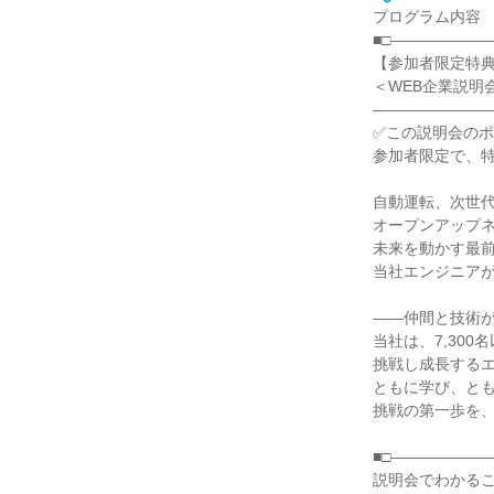
プログラム内容
■□――――――
【参加者限定特
＜WEB企業説明
――――――――
✅この説明会の
参加者限定で、特
自動運転、次世代
オープンアップ
未来を動かす最
当社エンジニア
――仲間と技術
当社は、7,30
挑戦し成長する
ともに学び、と
挑戦の第一歩を
■□――――――
説明会でわかる