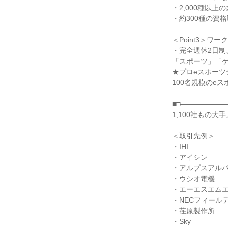
・2,000種以上
・約300種の資
＜Point3＞
・完全週休2日制
「スポーツ」「
★プロeスポーツ
100名規模のe
■□――――――
1,100社もの
――――――――
＜取引先例＞
・IHI
・アイシン
・アルプスアル
・ウシオ電機
・エーエスエム
・NECフィール
・荏原製作所
・Sky