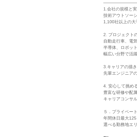
――――――――
1.会社の規模と
技術アウトソー
1,100社以上の
2. プロジェクト
自動走行車、電
半導体、ロボッ
幅広い分野で活
3.キャリアの描
先輩エンジニア
4. 安心して挑め
豊富な研修や配
キャリアコンサ
５．プライベー
年間休日最大125
選べる勤務地エ