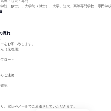
・高専・短大・専門
大学院（修士）、大学院（博士）、大学、短大、高等専門学校、専門学
費
の流れ
れ
リーをお願い致します。
せん（先着順）
のフロー＞
ー
からご連絡
の確認
より、電話やメールでご連絡させていただきます。