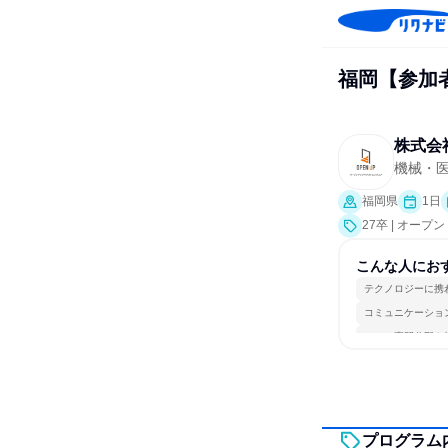
福岡【参加
株式会
機械・
福岡県
1日
27卒 | オー
こんな人にお
テクノロジーに携
コミュニケーショ
一つの専門分野を
プログラム