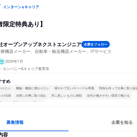
インターン
キャリア
＆
者限定特典あり】
社オープンアップネクストエンジニア
企業をフォロー
医療機器メーカー、自動車・輸送機器メーカー、ITサービス
2026年7月
プン・カンパニー&キャリア教育等
すすめ
わりたい
機械・機器に携わりたい
穏やかで互いのペースを尊重
情熱を持って仕事に取り組
ンが活発
冷静に仕事に取り組む
常に新しいものに挑戦
女性が働きやすい環境で働ける
極める
目標に追われず働ける
募集情報
企業を知る
内容