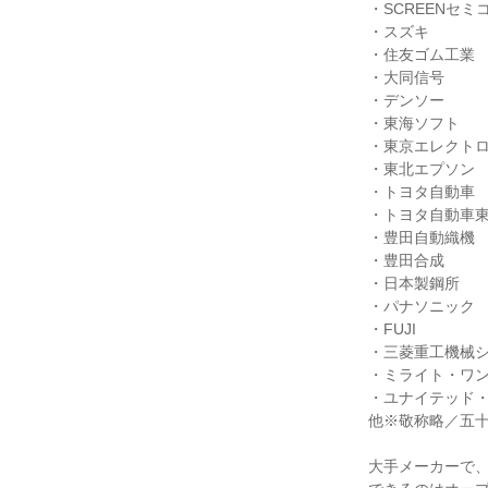
・SCREENセ
・スズキ
・住友ゴム工業
・大同信号
・デンソー
・東海ソフト
・東京エレクトロ
・東北エプソン
・トヨタ自動車
・トヨタ自動車
・豊田自動織機
・豊田合成
・日本製鋼所
・パナソニック
・FUJI
・三菱重工機械
・ミライト・ワ
・ユナイテッド
他※敬称略／五
大手メーカーで