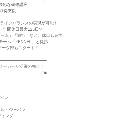
の多彩な研修講座
格取得支援
ワークライフバランスの実現が可能！
、年間休日最大125日で
ゲーム」「旅行」など、休日も充実
チーム「FENNEL」と提携
スポーツ部もスタート！
――――――――――――
大手メーカーが活躍の舞台！
――――――――――□■
パイン
エル・ジャパン
ディング