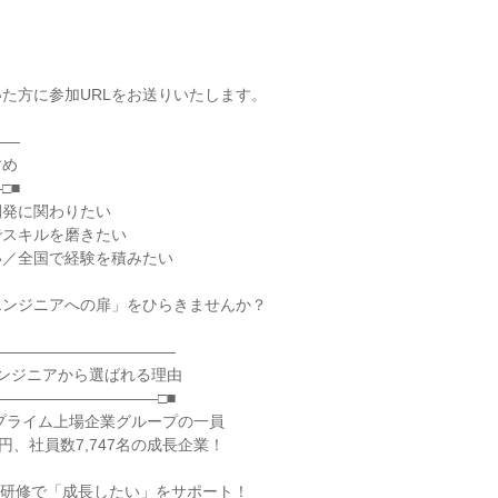
た方に参加URLをお送りいたします。
――
すめ
□■
開発に関わりたい
でスキルを磨きたい
い／全国で経験を積みたい
エンジニアへの扉」をひらきませんか？
――――――――――――
のエンジニアから選ばれる理由
――――――――――□■
東証プライム上場企業グループの一員
円、社員数7,747名の成長企業！
豊富な研修で「成長したい」をサポート！