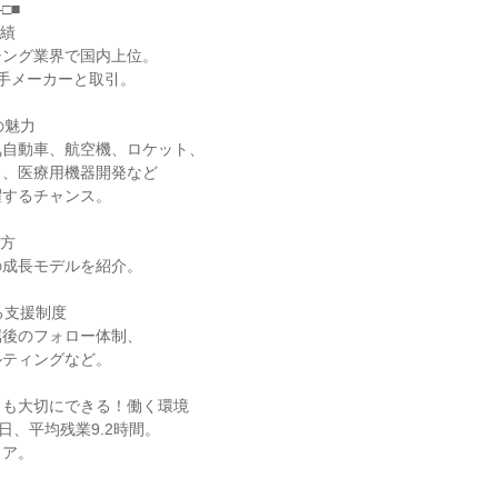
□■
実績
シング業界で国内上位。
大手メーカーと取引。
の魅力
気自動車、航空機、ロケット、
ト、医療用機器開発など
躍するチャンス。
き方
の成長モデルを紹介。
る支援制度
属後のフォロー体制、
ルティングなど。
トも大切にできる！働く環境
日、平均残業9.2時間。
リア。