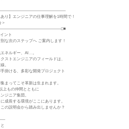
―――――――――――――――――
典あり】エンジニアの仕事理解を1時間で！
会＞
―――――――――――――――□■
ポイント
別な次のステップへ ご案内します！
エネルギー、AI…。
ネクストエンジニアのフィールドは、
前線。
が手掛ける、多彩な開発プロジェクト
が集まってこそ革新は生まれます。
0名以上もの仲間とともに
エンジニア集団。
もに成長する環境がここにあります。
、この説明会から踏み出しませんか？
――
こと