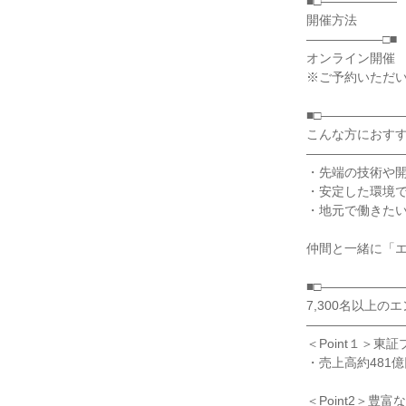
■□――――――
開催方法
――――――□■
オンライン開催
※ご予約いただい
■□――――――
こんな方におす
――――――――
・先端の技術や
・安定した環境
・地元で働きた
仲間と一緒に「
■□――――――
7,300名以上
――――――――
＜Point１＞
・売上高約481億
＜Point2＞