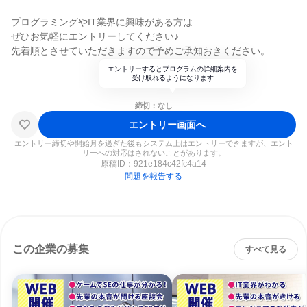
プログラミングやIT業界に興味がある方は
ぜひお気軽にエントリーしてください♪
先着順とさせていただきますので予めご承知おきください。
エントリーするとプログラムの詳細案内を
受け取れるようになります
締切：なし
エントリー画面へ
エントリー締切や開始月を過ぎた後もシステム上はエントリーできますが、エント
リーへの対応はされないことがあります。
原稿ID：
921e184c42fc4a14
問題を報告する
この企業の募集
すべて見る