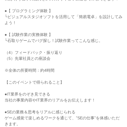
●【 プログラミング体験 】
└ビジュアルスタジオソフトを活用して「簡易電卓」を設計してみ
よう！
●【 試験作業の実務体験 】
└石取りゲームでバグ探し！試験作業ってこんな感じ。
（4）フィードバック・振り返り
（5）先輩社員との座談会
※全体の所要時間：約4時間
【このイベントで得られること】
●IT業界をのぞき見できる
当社の事業内容やIT業界のリアルをお伝えします！
●SEの業務＆思考をリアルに感じられる
ゲーム感覚で楽しめるワークを通じて、”SEの仕事”を体感いただ
きます。