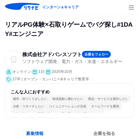
インターン
キャリア
＆
リアルPG体験×石取りゲームでバグ探し#1DA
Y#エンジニア
株式会社アドバンスソフト
企業をフォロー
ソフトウェア開発、電力・ガス・水道・エネルギー
オンライン
1日
2025年10月
27卒 | オープン・カンパニー&キャリア教育等
こんな人におすすめ
都市・街づくりがしたい
地域貢献に携わりたい
商品・サービスを製作したい
分析・リサーチしたい
コミュニケーションが活発
チームワークを重視
女性が働きやすい環境で働ける
長く同じ会社に居続けられる
若手が裁量を持てる環境
人とたくさん会話する
募集情報
企業を知る