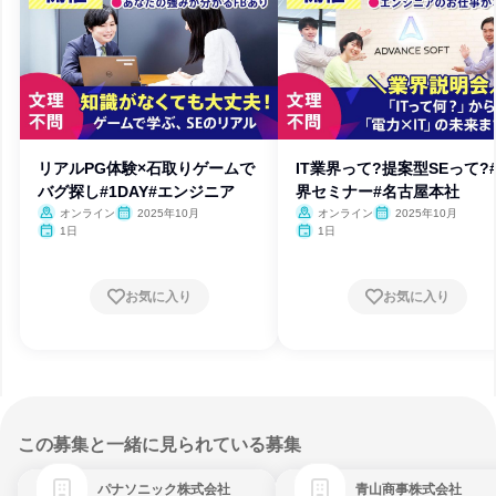
リアルPG体験×石取りゲームで
IT業界って?提案型SEって?
バグ探し#1DAY#エンジニア
界セミナー#名古屋本社
オンライン
2025年10月
オンライン
2025年10月
1日
1日
お気に入り
お気に入り
この募集と一緒に見られている募集
パナソニック株式会社
青山商事株式会社